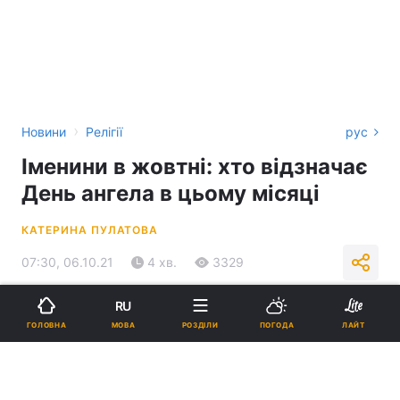
›
Новини
Релігії
рус
Іменини в жовтні: хто відзначає
День ангела в цьому місяці
КАТЕРИНА ПУЛАТОВА
07:30, 06.10.21
4 хв.
3329
RU
Підпишіться на нас в Google
МОВА
ГОЛОВНА
РОЗДІЛИ
ПОГОДА
ЛАЙТ