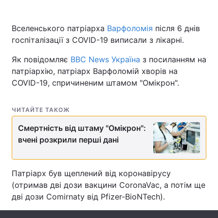
Вселенського патріарха
Варфоломія
після 6 днів
госпіталізації з COVID-19 виписали з лікарні.
Головна
Війна
Як повідомляє
ВВС News Україна
з посиланням на
Україна
Політика
патріархію, патріарх Варфоломій хворів на
COVID-19, спричиненим штамом "Омікрон".
Економіка
Світ
Спорт
Наука
ЧИТАЙТЕ ТАКОЖ
Техно і зв'язок
Смертність від штаму "Омікрон":
Лайт
вчені розкрили перші дані
Зброя
Інциденти
Здоров'я
Туризм
Патріарх був щеплений від коронавірусу
(отримав дві дози вакцини CoronaVac, а потім ще
Цікавинки
Погода
дві дози Comirnaty від Pfizer-BioNTech).
Екологія
Регіони