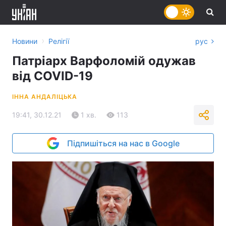
›
Новини
Релігії
рус
Патріарх Варфоломій одужав
від COVID-19
ІННА АНДАЛІЦЬКА
19:41, 30.12.21
1 хв.
113
Підпишіться на нас в Google