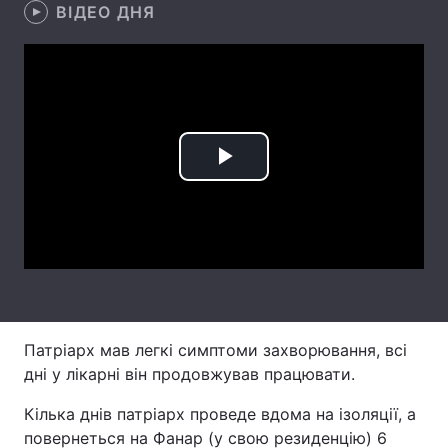
ВІДЕО ДНЯ
Лонгріди
Відео з Youtube
Статті
Інтерв'ю
Думки
Play
Архів
Вакансії
Video
Контакти
Послуги
Патріарх мав легкі симптоми захворювання, всі
дні у лікарні він продовжував працювати.
Кілька днів патріарх проведе вдома на ізоляції, а
повернеться на Фанар (у свою резиденцію) 6