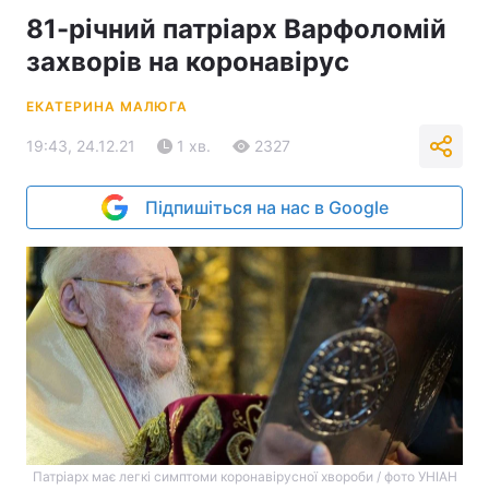
81-річний патріарх Варфоломій
захворів на коронавірус
ЕКАТЕРИНА МАЛЮГА
19:43, 24.12.21
1 хв.
2327
Підпишіться на нас в Google
Патріарх має легкі симптоми коронавірусної хвороби / фото УНІАН