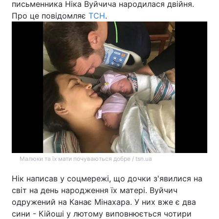
письменника Ніка Вуйчича народилася двійня.
Про це повідомляє
ТСН
.
Київ
Львів
Дніпро
Харків
Одеса
Спорт
Наука
Техно і зв'язок
Лайт
Зброя
Інциденти
Малюки та їх мати почуваються добре / tsn.ua
Нік написав у соцмережі, що дочки з'явилися на
Здоров'я
Туризм
світ на день народження їх матері. Вуйчич
одружений на Канає Мінахара. У них вже є два
Цікавинки
Погода
сини - Кійоші у лютому виповнюється чотири