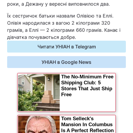
роки, а Дежану у вересні виповнилося два.
Відео з Youtube
Статті
Їх сестричок батьки назвали Олівією та Еллі.
Інтерв'ю
Думки
Олівія народилася з вагою 2 кілограми 320
грамів, а Еллі — 2 кілограми 660 грамів. Канає і
дівчатка почуваються добре.
Архів
Вакансії
Читати УНІАН в Telegram
Контакти
УНІАН в Google News
ПОСЛУГИ
Реклама на сайті
Фотобанк
Моніторинг
Пресцентр