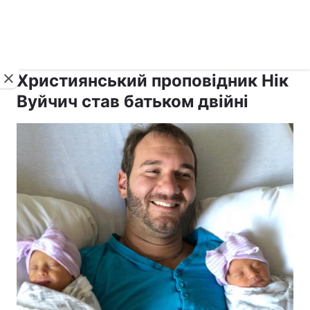
›
›
Новини
Релігії
Інші релігії
Християнський проповідник Нік
Вуйчич став батьком двійні