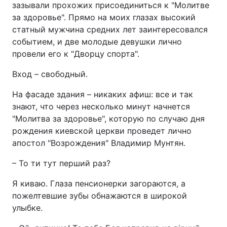
зазывали прохожих присоединиться к "Молитве
Відео з Youtube
Статті
за здоровье". Прямо на моих глазах высокий
статный мужчина средних лет заинтересовался
Інтерв'ю
Думки
событием, и две молодые девушки лично
провели его к "Дворцу спорта".
Архів
Вакансії
Вход – свободный.
Контакти
На фасаде здания – никаких афиш: все и так
знают, что через несколько минут начнется
"Молитва за здоровье", которую по случаю дня
ПОСЛУГИ
рождения киевской церкви проведет лично
апостол "Возрождения" Владимир Мунтян.
Реклама на сайті
Фотобанк
– То ти тут перший раз?
Моніторинг
Пресцентр
Я киваю. Глаза пенсионерки загораются, а
пожелтевшие зубы обнажаются в широкой
улыбке.