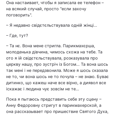
Она настаивает, чтобы я записала ее телефон –
на всякий случай, просто "если захочу
поговорить".
– Я недавно свідєтєльствувала одній жінці…
– Где, тут?
– Та нє. Вона мене стригла. Парикмахєрша,
молоденька дівчина, чимось схожа на тебе. Та
ото я ій свідєтєльствувала, розказувала про
церкву нашу, про зустріч із Богом… Та вона шось
так мені і не передзвонила. Може я шось сказала
не то, чи вона шось не то почула – не знаю. Буває
дитинко, що кажеш наче все вірно, а диявол все
іскажає і людина чує зовсім не те…
Пока я пытаюсь представить себе эту сцену –
Анну Федоровну стригут в парикмахерской, а
она рассказывает про пришествие Святого Духа,