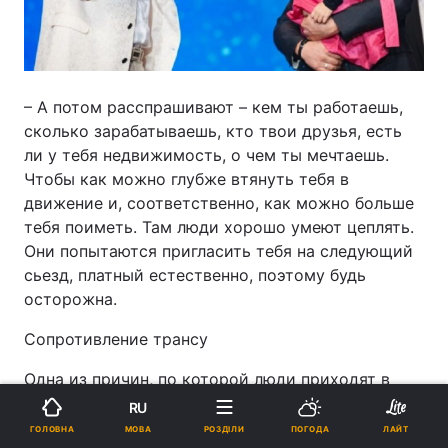
– А потом расспрашивают – кем ты работаешь,
сколько зарабатываешь, кто твои друзья, есть
ли у тебя недвижимость, о чем ты мечтаешь.
Чтобы как можно глубже втянуть тебя в
движение и, соответственно, как можно больше
тебя поиметь. Там люди хорошо умеют цеплять.
Они попытаются пригласить тебя на следующий
сьезд, платный естественно, поэтому будь
осторожна.
Сопротивление трансу
Одна из причин, по которой люди приходят в
секту – ощущение общности.
RU
МОВА
ГОЛОВНА
РОЗДІЛИ
ПОГОДА
ЛАЙТ
Иногда во время проповеди Мунтян просит