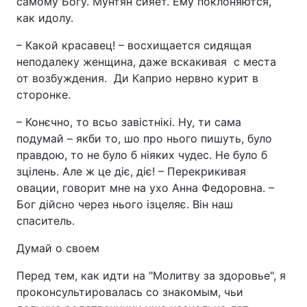
самому Богу. Мунтян сияет. Ему поклоняются,
как идолу.
– Какой красавец! – восхищается сидящая
неподалеку женщина, даже вскакивая с места
от возбуждения. Ди Каприо нервно курит в
сторонке.
– Конєчно, то всьо завістнікі. Ну, ти сама
подумай – якби то, шо про нього пишуть, було
правдою, то не було б ніяких чудес. Не було б
зцілень. Але ж це діє, діє! – Перекрикивая
овации, говорит мне на ухо Анна Федоровна. –
Бог дійсно через нього ізцеляє. Він наш
спаситель.
Думай о своем
Перед тем, как идти на "Молитву за здоровье", я
проконсультировалась со знакомым, чьи