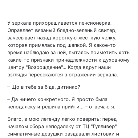
Київ
Львів
У зеркала прихорашивается пенсионерка.
Дніпро
Харків
Оправляет вязаный бледно-зеленый свитер,
зачесывает назад короткую жесткую челку,
Одеса
которая примялась под шапкой. Я какое-то
время наблюдаю за ней, пытаясь приметить хоть
какие-то признаки принадлежности к духовному
Спорт
Наука
центру "Возрождение"... Когда вдруг наши
взгляды пересекаются в отражении зеркала.
Техно і зв'язок
Лайт
– Що в тебе за біда, дитинко?
Зброя
Інциденти
– Да ничего конкретного. Я просто была
неподалеку и решила прийти… – отвечаю я.
Здоров'я
Туризм
Благо, в мою легенду легко поверить: перед
началом сбора неподалеку от ТЦ "Гулливер"
Цікавинки
Погода
симпатичные девушки раздавали листовки и