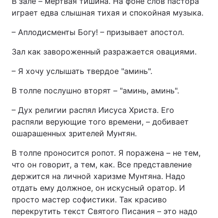
В зале – мертвая тишина. На фоне слов пастора
играет едва слышная тихая и спокойная музыка.
– Аплодисменты Богу! – призывает апостол.
Зал как завороженный разражается овациями.
– Я хочу услышать твердое "аминь".
В толпе послушно вторят – "аминь, аминь".
– Дух религии распял Иисуса Христа. Его
распяли верующие того времени, – добивает
ошарашенных зрителей Мунтян.
В толпе проносится ропот. Я поражена – не тем,
что он говорит, а тем, как. Все представление
держится на личной харизме Мунтяна. Надо
отдать ему должное, он искусный оратор. И
просто мастер софистики. Так красиво
перекрутить текст Святого Писания – это надо