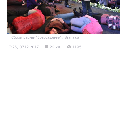
Сборы церкви "Возрождения" / strana.ua
17:25, 07.12.2017
29 хв.
1195
Головна
Війна
Україна
Політика
Економіка
Світ
Екологія
РЕГІОНИ