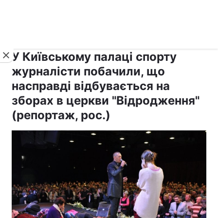
›
›
Новини
Релігії
Інші релігії
У Київському палаці спорту
журналісти побачили, що
насправді відбувається на
зборах в церкви "Відродження"
(репортаж, рос.)