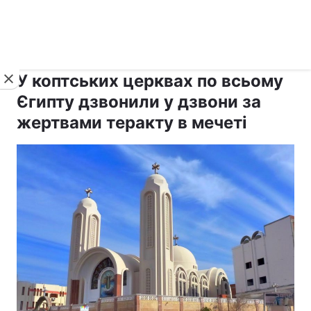
›
›
Новини
Релігії
Інші релігії
У коптських церквах по всьому
Єгипту дзвонили у дзвони за
жертвами теракту в мечеті