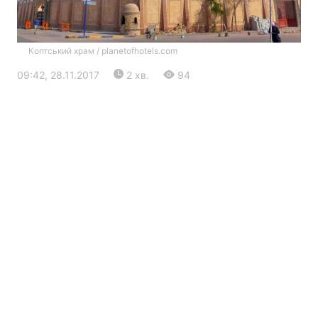
Коптський храм / planetofhotels.com
09:42, 28.11.2017
2 хв.
94
Головна
Війна
Україна
Політика
Економіка
Світ
Екологія
РЕГІОНИ