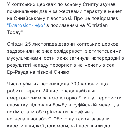
У коптських церквах по всьому Єгипту звучав
поминальний дзвін за жертвами теракту в мечеті
Київ
Львів
на Синайському півострові. Про це повідомляє
"Благовіст-Інфо"
з посиланням на "Christian
Дніпро
Харків
Today".
Одеса
Опівдні 25 листопада дзвони коптських церков
задзвонили на знак солідарності з єгипетськими
мусульманами, сотні яких загинули напередодні в
Спорт
Наука
результаті нападу терористів на мечеть в селі
Ер-Рауда на півночі Синаю.
Техно і зв'язок
Лайт
Число убитих перевищила 300 чоловік, що
робить теракт 24 листопада найбільш
Зброя
Інциденти
смертоносним за всю історію Єгипту. Терористи
спочатку підірвали бомбу в суфійській мечеті, а
Здоров'я
Туризм
потім стали обстрілювати парафіян з
вогнепальної зброї. Обстрілу також зазнали
Цікавинки
Погода
карети швидкої допомоги, які поспішили до