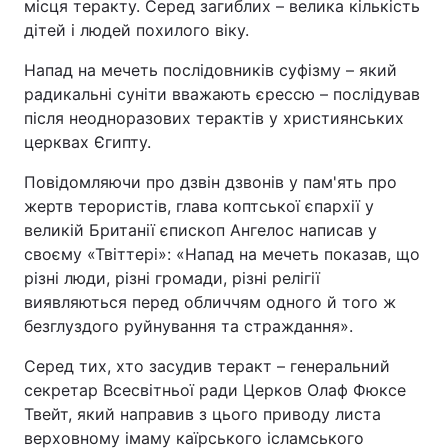
місця теракту. Серед загиблих – велика кількість
Відео з Youtube
Статті
дітей і людей похилого віку.
Напад на мечеть послідовників суфізму – який
Інтерв'ю
Думки
радикальні суніти вважають єрессю – послідував
після неодноразових терактів у християнських
Архів
Вакансії
церквах Єгипту.
Контакти
Повідомляючи про дзвін дзвонів у пам'ять про
жертв терористів, глава коптської єпархії у
великій Британії єпископ Ангелос написав у
ПОСЛУГИ
своєму «Твіттері»: «Напад на мечеть показав, що
різні люди, різні громади, різні релігії
виявляються перед обличчям одного й того ж
Реклама на сайті
Фотобанк
безглуздого руйнування та страждання».
Моніторинг
Пресцентр
Серед тих, хто засудив теракт – генеральний
секретар Всесвітньої ради Церков Олаф Фюксе
Твейт, який направив з цього приводу листа
верховному імаму каїрського ісламського