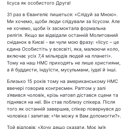
Іісуса як особистого Друга!
31 раз в Євангеліє пишеться: «Слідуй за Мною».
Ми хочемо, щоби люди слідували за Іісусом. Але
не хочемо, щоби їх засмоктала формальна
релігія. Якщо ви відвідали останній Молитовний
сніданок в Києві - ви чули мою фразу: «Іісус – це
єдина Особистіть у всесвіті, яка, малюючи коло,
включає усіх 7,4 мільярдів людей на планеті».
Тому на наш НМС приходять не лише християни,
а й буддисти, індуїсти, мусульмани, іудеї й інші.
Близько 15 років тому на американському НМС
ввечері говорив конгресмен. Раптом у залі
з’явився чоловік, крізь натовп дістався сцени та
піднявся на неї. Він став поблизу спікера. Після
того як останній завершив, спікер повернувся до
чоловіка і запитав: «Чи можу я Вам допомогти?».
Той відповів: «Хочу дещо сказати. Моє ім’я