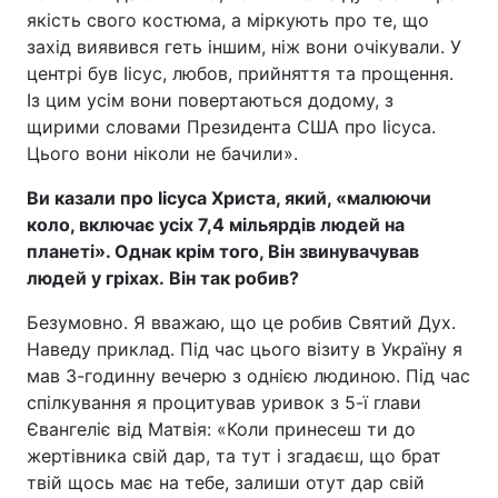
якість свого костюма, а міркують про те, що
захід виявився геть іншим, ніж вони очікували. У
центрі був Іісус, любов, прийняття та прощення.
Із цим усім вони повертаються додому, з
щирими словами Президента США про Іісуса.
Цього вони ніколи не бачили».
Ви казали про Іісуса Христа, який, «малюючи
коло, включає усіх 7,4 мільярдів людей на
планеті». Однак крім того, Він звинувачував
людей у гріхах.
Він так робив?
Безумовно. Я вважаю, що це робив Святий Дух.
Наведу приклад. Під час цього візиту в Україну я
мав 3-годинну вечерю з однією людиною. Під час
спілкування я процитував уривок з 5-ї глави
Євангеліє від Матвія: «Коли принесеш ти до
жертівника свій дар, та тут і згадаєш, що брат
твій щось має на тебе, залиши отут дар свій