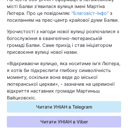
місті Балви з'явилася вулиця імені Мартіна
Лютера. Про це повідомляє
"Благовіст-Інфо"
з
Київ
Львів
посиланням на прес-центр крайової думи Балви.
Дніпро
Харків
Урочистості з нагоди нової вулиці розпочалися з
богослужіння в євангелічно-лютеранській
Одеса
громаді Балви. Саме прихід і став ініціатором
присвоєння вулиці нової назви.
Спорт
Наука
«Відкриваючи вулицю, яка носитиме ім'я Лютера,
я хотів би підкреслити глибоку символічність
Техно і зв'язок
Лайт
моменту, оскільки вона веде до міської
лютеранської церкви», - зазначив на церемонії
Зброя
Інциденти
відкриття наставник громади Мартиньш
Вайцковскіс.
Здоров'я
Туризм
Читати УНІАН в Telegram
Цікавинки
Погода
Читати УНІАН в Viber