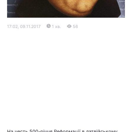
17:02, 09.11.2017
1 хв.
56
Головна
Війна
Україна
Політика
Економіка
Світ
Екологія
РЕГІОНИ
На честь 500-річчя Реформації в латвійському