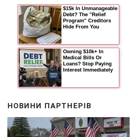
Відео з Youtube
Статті
Інтерв'ю
Думки
Архів
Вакансії
Контакти
ПОСЛУГИ
Реклама на сайті
Фотобанк
Моніторинг
Пресцентр