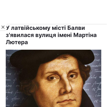
›
›
Новини
Релігії
Інші релігії
У латвійському місті Балви
з'явилася вулиця імені Мартіна
Лютера