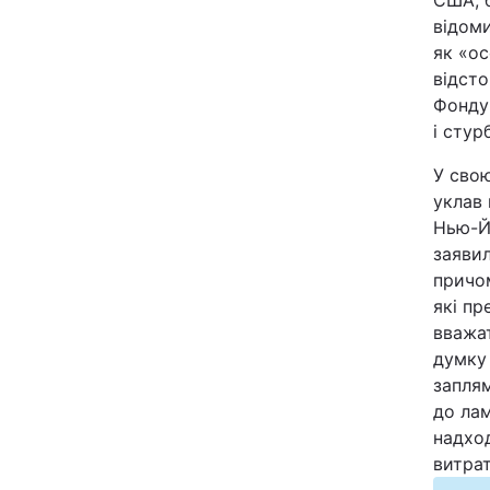
США, 
Відео з Youtube
відоми
як «ос
відсто
Інтерв'ю
Фонду
і сту
Архів
У свою
Контакти
уклав
Нью-Йо
заявил
ПОСЛУГИ
причом
які пр
вважа
Реклама на сайті
думку 
запля
Моніторинг
до лам
надход
витрат