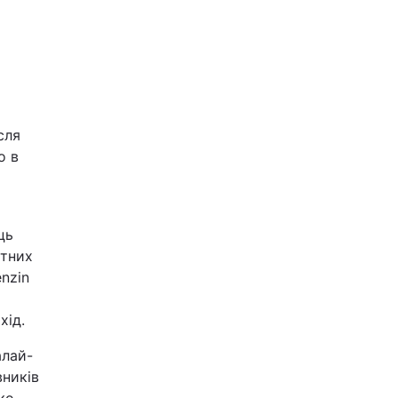
й
сля
о в
ць
атних
enzin
хід.
алай-
вників