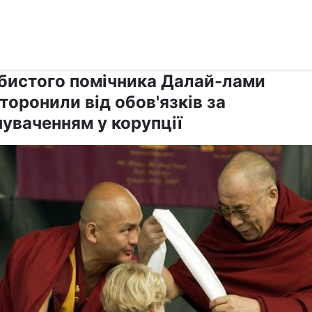
›
›
Релігії
Інші релігії
бистого помічника Далай-лами
торонили від обов'язків за
нуваченням у корупції