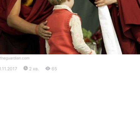
 theguardian.com
Війна
1.11.2017
2 хв.
65
Політика
Світ