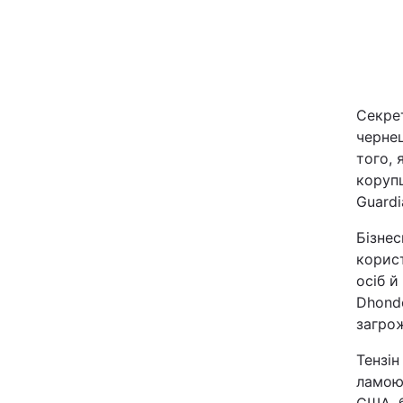
Київ
Дніпро
Секрет
Одеса
чернец
того,
корупц
Спорт
Guardi
Техно і зв'язок
Бізнес
корис
осіб й
Зброя
Dhonde
загрож
Здоров'я
Тензін
Цікавинки
ламою 