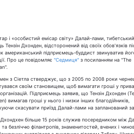
Львів
Харків
ар і «особистий емісар світу» Далай-лами, тибетськи
ь Тензін Дхонден, відсторонений від своїх обов'язків пі
 як американський підприємець-буддист звинуватив йог
ії. Про це повідомляє
"Седмиця"
з посиланням на "The
Наука
an".
мен з Сіетла стверджує, що з 2005 по 2008 роки черне
Лайт
тувався своїм становищем, щоб вимагати гроші у прив
 організацій. Підприємець заявив, що Тензін Дхонден (T
Інциденти
n) вимагав гроші у нього і низки інших благодійників,
уючи скасувати приїзд Далай-лами на запланований за
Туризм
 Дхондхен більше 15 років служив посередником між Д
Погода
та безліччю філантропів, знаменитостей, вчених і чино