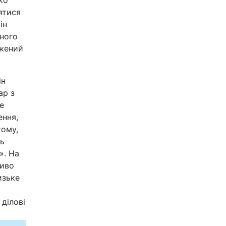
ко
ятися
ін
йного
ажений
ін
ap з
е
ення,
тому,
ть
». На
ливо
изьке
ділові