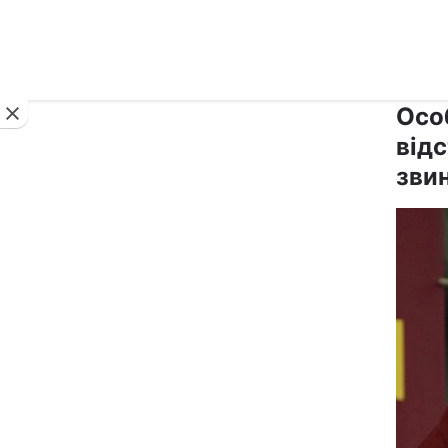
Новини
Осо
відс
зви