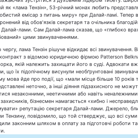
бажаючих зустрітися з духовним лідером Тибету. Широ
й як «лама Тензін», 53-річний монах любить представл
Статті
обистий емісар з питань миру» при Далай-ламі. Тепер в
ронений від обов'язків секретаря та очільника благоді
Думки
 Далай-лами. Сам Далай-лама сказав, що «глибоко вр
рбований» цими звинуваченнями.
Вакансії
 чергу, лама Тензін рішуче відкидає всі звинувачення. В
 контракт з відомою юридичною фірмою Patterson Belkn
рка, якій належить захищати його в суді. Адвокати вж
и, що їх підопічному висунули необґрунтовані звинувач
у мова йде про події, що «мали місце більше 10 років 
едставлені неточно, а інші діяння підзахисного не можу
тися незаконними, неетичними або навіть неналежними
Фотобанк
захисників, бізнесмен намагається «хибно і несправед
мувати» репутацію секретаря Далай-лами. Джерело, бл
Пресцентр
и Тензину, повідомило, що той стверджує, що всі суми
или законним шляхом в оплату за підготовчі роботи та 
и.