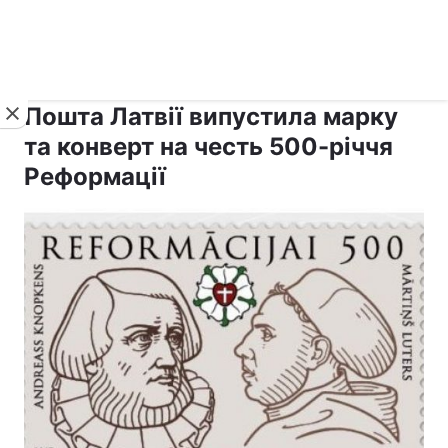
›
›
Новини
Релігії
Інші релігії
Пошта Латвії випустила марку
та конверт на честь 500-річчя
Реформації