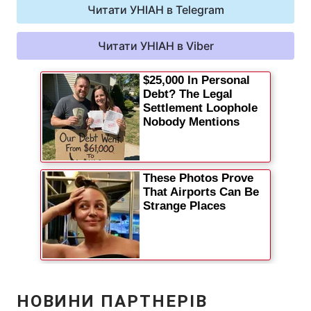
Читати УНІАН в Telegram
Відео з Youtube
Статті
Читати УНІАН в Viber
Інтерв'ю
Думки
Архів
Вакансії
Контакти
ПОСЛУГИ
Реклама на сайті
Фотобанк
Моніторинг
Пресцентр