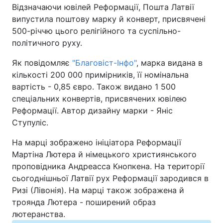
Відзначаючи ювілей Реформації, Пошта Латвії
випустила поштову марку й конверт, присвячені
Київ
Львів
500-річчю цього релігійного та суспільно-
політичного руху.
Дніпро
Харків
Як повідомляє
"Благовіст-Інфо"
, марка видана в
Одеса
кількості 200 000 примірників, її номінальна
вартість - 0,85 євро. Також видано 1 500
спеціальних конвертів, присвячених ювілею
Спорт
Наука
Реформації. Автор дизайну марки - Яніс
Ступуліс.
Техно і зв'язок
Лайт
На марці зображено ініціатора Реформації
Мартіна Лютера й німецького християнського
Зброя
Інциденти
проповідника Андреасса Кнопкена. На території
сьогоднішньої Латвії рух Реформації зародився в
Здоров'я
Туризм
Ризі (Лівонія). На марці також зображена й
троянда Лютера - поширений образ
Цікавинки
Погода
лютеранства.