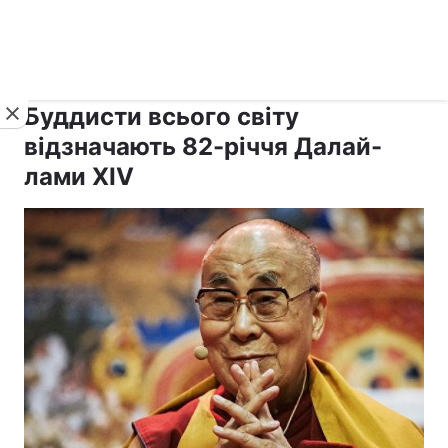
›
›
Новини
Релігії
Інші релігії
Буддисти всього світу
відзначають 82-річчя Далай-
лами XIV