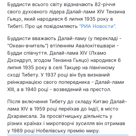
Буддисти всього світу відзначають 82-річчя
свого духовного лідера Далай-лами XIV Тензина
Київ
Львів
Гьяцо, який народився 6 липня 1935 року в
Тибеті. Про це повідомляють
"РИА Новости".
Дніпро
Харків
Буддисти вважають Далай-ламу (у перекладі -
Одеса
"Океан-вчитель") втіленням Авалокітешвари -
Будди співчуття. Далай-лама XIV (Лхамо
Дхондруп, згодом Тензина Гьяцо) народився 6
Спорт
Наука
липня 1935 року в селі Такцер на північному
сході Тибету. У 1937 році він був визнаний
Техно і зв'язок
Лайт
реінкарнацією свого попередника - Далай-лами
XIII, а в 1940 році - возведений на престол.
Зброя
Інциденти
Після включення Тибету до складу Китаю Далай-
лама XIV в 1959 році переїхав до Індії, в місто
Здоров'я
Туризм
Дхарамсала. За просвітницьку діяльність у
різних країнах і миротворчі зусилля він отримав
Цікавинки
Погода
у 1989 році Нобелівську премію миру.