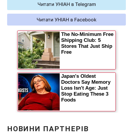
Читати УНІАН в Telegram
Відео з Youtube
Статті
Читати УНІАН в Facebook
Інтерв'ю
Думки
Архів
Вакансії
Контакти
ПОСЛУГИ
Реклама на сайті
Фотобанк
Моніторинг
Пресцентр