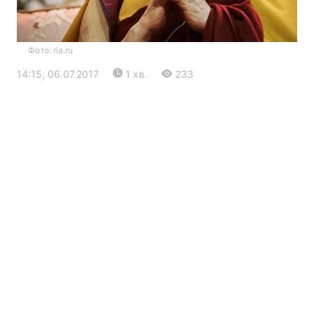
Фото: ria.ru
14:15, 06.07.2017
1 хв.
233
Головна
Війна
Україна
Політика
Економіка
Світ
Екологія
РЕГІОНИ