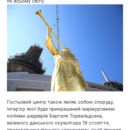
по всьому світу.
Гостьовий центр також являє собою споруду,
інтер'єр якої буде прикрашений мармуровими
копіями шедеврів Бертеля Торвальдсена,
великого данського скульптора 19 століття,
представника пізнього класицизму, який прожив