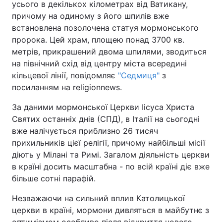
усього в декількох кілометрах від Ватикану,
причому на одиному з його шпилів вже
Київ
Львів
встановлена позолочена статуя мормонського
пророка. Цей храм, площею понад 3700 кв.
Дніпро
Харків
метрів, прикрашений двома шпилями, зводиться
на північний схід від центру міста всередині
Одеса
кільцевої лінії, повідомляє
"Седмиця"
з
посиланням на religionnews.
Спорт
Наука
За даними мормонської Церкви Іісуса Христа
Святих останніх днів (СПД), в Італії на сьогодні
вже налічується приблизно 26 тисяч
Техно і зв'язок
Лайт
прихильників цієї релігії, причому найбільші місії
діють у Мілані та Римі. Загалом діяльність церкви
Зброя
Інциденти
в країні досить масштабна - по всій країні діє вже
більше сотні парафій.
Здоров'я
Туризм
Незважаючи на сильний вплив Католицької
Цікавинки
Погода
церкви в країні, мормони дивляться в майбутнє з