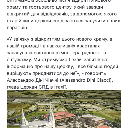
оптимізмом особливо після відкриття нового
храму та гостьового центру, який завжди
Відео з Youtube
Статті
відкритий для відвідувачів, за допомогою якого
старійшини церкви сподіваються залучити нових
Інтерв'ю
Думки
парафіян.
Архів
Вакансії
«У зв'язку з відкриттям цього нового храму, в
нашій громаді і в навколишніх кварталах
Контакти
запанувала святкова атмосфера радості та
ентузіазму. Ми отримуємо безліч запитів на
інформацію про нашу церкву, і все більше людей
ПОСЛУГИ
вирішують приєднатися до неї», - говорить
Алессандро Діні Чіаччі (Alessandro Dini Ciacci),
глава Церкви СПД в Італії.
Реклама на сайті
Фотобанк
Моніторинг
Пресцентр