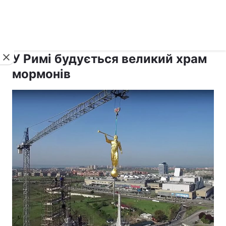
›
›
Новини
Релігії
Інші релігії
У Римі будується великий храм
мормонів