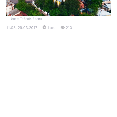
Фото: Таблоїд Волині
11:03, 29.03.2017
1 хв.
210
Головна
Війна
Україна
Політика
Економіка
Світ
Екологія
РЕГІОНИ