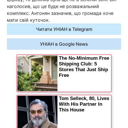
наголосив, що це буде не розважальний
Відео з Youtube
Статті
комплекс. Антонян зазначив, що громада хоче
мати свій куточок.
Інтерв'ю
Думки
Читати УНІАН в Telegram
Архів
Вакансії
УНІАН в Google News
Контакти
ПОСЛУГИ
Реклама на сайті
Фотобанк
Моніторинг
Пресцентр