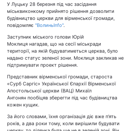
У Луцьку 28 березня під час засідання
міськвиконкому прийнято рішення дозволити
Київ
Львів
будівництво церкви для вірменської громади,
повідомляє
"ВолиньІnfo"
.
Дніпро
Харків
Заступник міського голови Юрій
Одеса
Моклиця нагадав, що на сесії міськради
території, на якій будуватиметься церква, було
надано статус зеленої зони. Моклиця закликав не
Спорт
Наука
підтримувати проект рішення.
Представник вірменської громади, староста
Техно і зв'язок
Лайт
«Сурб Саргіс» Української Єпархії Вірменської
Апостольської церкви (ВАЦ) Михаїл
Зброя
Інциденти
Антонян пообіцяв зберегти під час будівництва
кожен кущик.
Здоров'я
Туризм
За його словами, їхня організація діє вже п’ять
Цікавинки
Погода
років, а два роки тому, коли вирішили будувати
церкву, то ділянка була ще не в зеленій зоні. Він