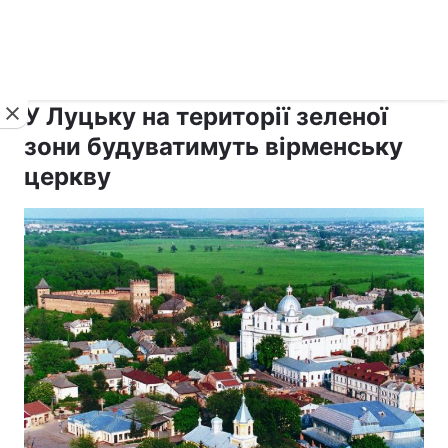
›
›
Новини
Релігії
Інші релігії
У Луцьку на території зеленої
зони будуватимуть вірменську
церкву