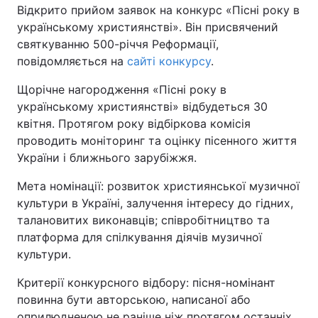
Відкрито прийом заявок на конкурс «Пісні року в
українському християнстві». Він
присвячений
Київ
Львів
святкуванню 500-річчя Реформації,
повідомляється на
сайті конкурсу
.
Дніпро
Харків
Щорічне нагородження «Пісні року в
Одеса
українському християнстві» відбудеться 30
квітня. Протягом року відбіркова комісія
проводить моніторинг та оцінку пісенного життя
Спорт
Наука
України і ближнього зарубіжжя.
Мета номінації: розвиток християнської музичної
Техно і зв'язок
Лайт
культури в Україні, залучення інтересу до гідних,
талановитих виконавців; співробітництво та
Зброя
Інциденти
платформа для спілкування діячів музичної
культури.
Здоров'я
Туризм
Критерії конкурсного відбору: пісня-номінант
Цікавинки
Погода
повинна бути авторською, написаної або
оприлюдненою не раніше ніж протягом останніх