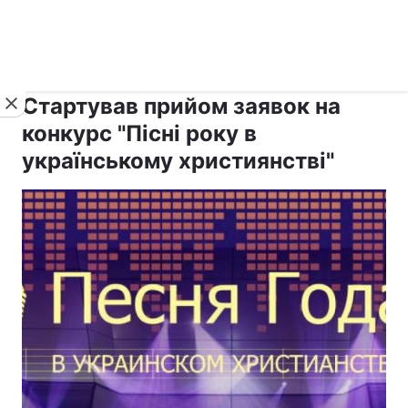
›
›
Новини
Релігії
Інші релігії
Стартував прийом заявок на
конкурс "Пісні року в
українському християнстві"