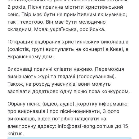
2 років. Пісня повинна містити християнський
Відео з Youtube
Статті
сенс. Твір має бути не примітивним як музично,
так і текстово. Він має бути мелодично
Інтерв'ю
Думки
складним. Мова: українська, російська.
Архів
Вакансії
10 кращих відібраних християнських виконавців
(солістів, груп) виступлять на концерті в Києві, в
Контакти
Українському домі.
Виконавці повинні співати наживо. Переможця
визначають журі та глядачі (голосуванням).
ПОСЛУГИ
Також, на розсуд учасників, вони можуть
заспівати додатково одну пісню поза конкурсом.
Реклама на сайті
Фотобанк
Обрану пісню (відео, аудіо), коротку інформацію
Моніторинг
Пресцентр
про виконавців і про пісні-номинанти, 3 фото
виконавців, відео потрібно надіслати на
електронну адресу: info@best-song.com.ua до 15
квітня.