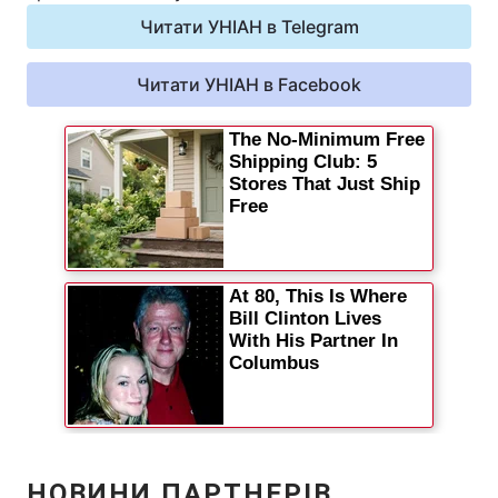
Відео з Youtube
Читати УНІАН в Telegram
Статті
Інтерв'ю
Читати УНІАН в Facebook
Думки
Архів
Вакансії
Контакти
ПОСЛУГИ
Реклама на сайті
Фотобанк
Моніторинг
Пресцентр