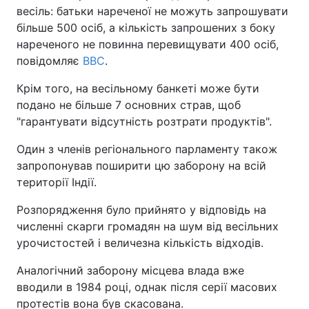
весіль: батьки нареченої не можуть запрошувати
більше 500 осіб, а кількість запрошених з боку
Київ
Львів
нареченого не повинна перевищувати 400 осіб,
повідомляє
ВВС
.
Дніпро
Харків
Крім того, на весільному банкеті може бути
Одеса
подано не більше 7 основних страв, щоб
"гарантувати відсутність розтрати продуктів".
Спорт
Наука
Один з членів регіонального парламенту також
запропонував поширити цю заборону на всій
території Індії.
Техно і зв'язок
Лайт
Розпорядження було прийнято у відповідь на
Зброя
Інциденти
численні скарги громадян на шум від весільних
урочистостей і величезна кількість відходів.
Здоров'я
Туризм
Аналогічний заборону місцева влада вже
вводили в 1984 році, однак після серії масових
Цікавинки
Погода
протестів вона був скасована.