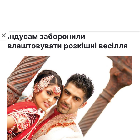
›
›
Новини
Релігії
Інші релігії
Індусам заборонили
влаштовувати розкішні весілля