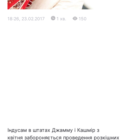
18:26, 23.02.2017
1 хв.
150
Головна
Війна
Україна
Політика
Економіка
Світ
Екологія
Індусам в штатах Джамму і Кашмір з
РЕГІОНИ
квітня забороняється проведення розкішних