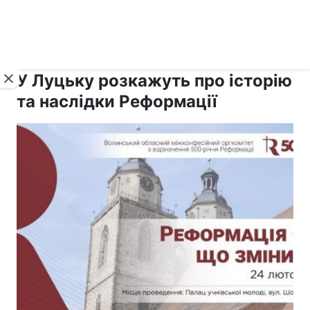
›
›
Новини
Релігії
Інші релігії
У Луцьку розкажуть про історію
та наслідки Реформації