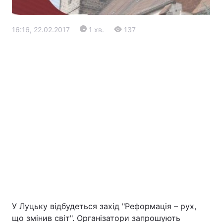
16:16, 22.02.2017
1 хв.
137
Головна
Війна
Україна
Політика
Економіка
Світ
Екологія
У Луцьку відбудеться захід "Реформація – рух,
РЕГІОНИ
що змінив світ". Організатори запрошують