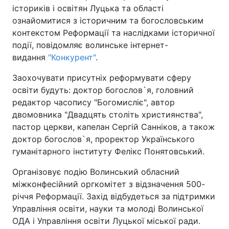
істориків і освітян Луцька та області
ознайомитися з історичним та богословським
Київ
Львів
контекстом Реформації та наслідками історичної
події, повідомляє волинське інтернет-
Дніпро
Харків
видання
"Конкурент"
.
Одеса
Заохочувати присутніх реформувати сферу
освіти будуть: доктор богослов`я, головний
редактор часопису "Богомисліє", автор
Спорт
Наука
двомовника "Двадцять століть християнства",
пастор церкви, капелан Сергій Санніков, а також
Техно і зв'язок
Лайт
доктор богослов`я, проректор Українського
гуманітарного інституту Фелікс Понятовський.
Зброя
Інциденти
Організовує подію Волинський обласний
міжконфесійний оргкомітет з відзначення 500-
Здоров'я
Туризм
річчя Реформації. Захід відбудеться за підтримки
Управління освіти, науки та молоді Волинської
Цікавинки
Погода
ОДА і Управління освіти Луцької міської ради.