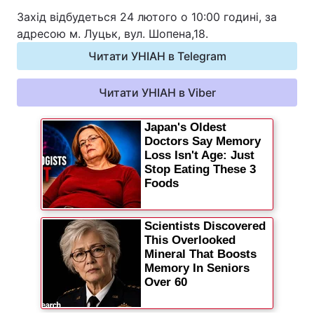
Захід відбудеться 24 лютого о 10:00 годині, за
Відео з Youtube
Статті
адресою м. Луцьк, вул. Шопена,18.
Інтерв'ю
Думки
Читати УНІАН в Telegram
Архів
Вакансії
Читати УНІАН в Viber
Контакти
ПОСЛУГИ
Реклама на сайті
Фотобанк
Моніторинг
Пресцентр