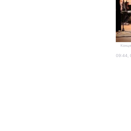
Конце
09:44, 
Головна
Україна
Економіка
Екологія
РЕГІОНИ