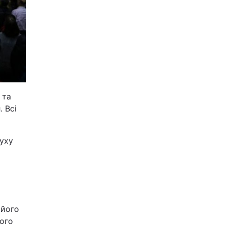
 та
 Всі
Руху
 його
ого