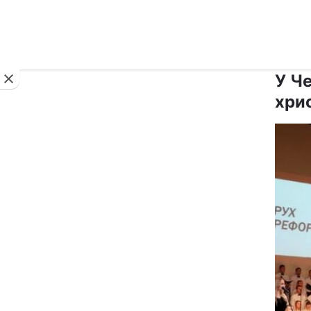
Новини
У Ч
хри