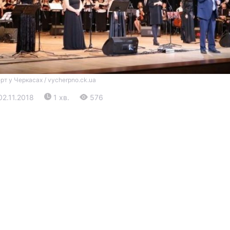
рт у Черкасах / vycherpno.ck.ua
02.11.2018
1 хв.
576
Війна
Політика
Світ