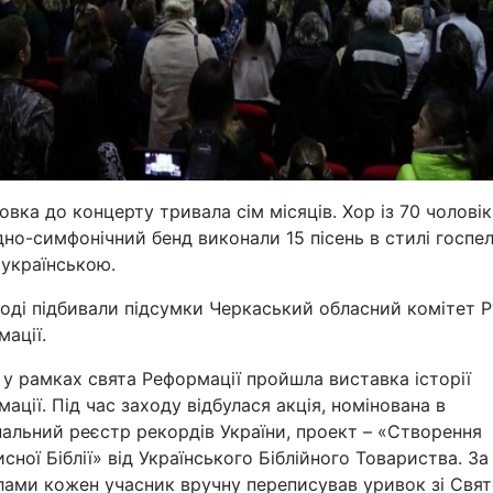
Статті
Думки
Вакансії
овка до концерту тривала сім місяців. Хор із 70 чоловік
но-симфонічний бенд виконали 15 пісень в стилі госпел.
– українською.
оді підбивали підсумки Черкаський обласний комітет 
ації.
Фотобанк
у рамках свята Реформації пройшла виставка історії
Пресцентр
ації. Під час заходу відбулася акція, номінована в
альний реєстр рекордів України, проект – «Створення
сної Біблії» від Українського Біблійного Товариства. За
лами кожен учасник вручну переписував уривок зі Свят