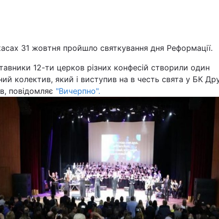
Львів
Харків
касах 31 жовтня пройшло святкування дня Реформації.
тавники 12-ти церков різних конфесій створили один
ий колектив, який і виступив на в честь свята у БК Д
ів, повідомляє
"Вичерпно".
Наука
Лайт
Інциденти
Туризм
Погода