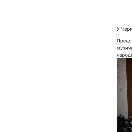
Київ
Дніпро
У Чер
Одеса
Предс
музичн
народ
Спорт
Техно і зв'язок
Зброя
Здоров'я
Цікавинки