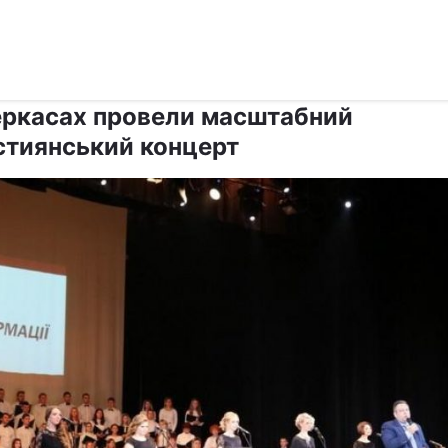
›
›
Релігії
Інші релігії
еркасах провели масштабний
стиянський концерт