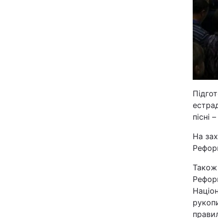
Відео з Youtube
Інтерв'ю
Архів
Контакти
Підгот
естрад
пісні 
ПОСЛУГИ
На зах
Реформ
Реклама на сайті
Також 
Моніторинг
Реформ
Націон
рукопи
прави