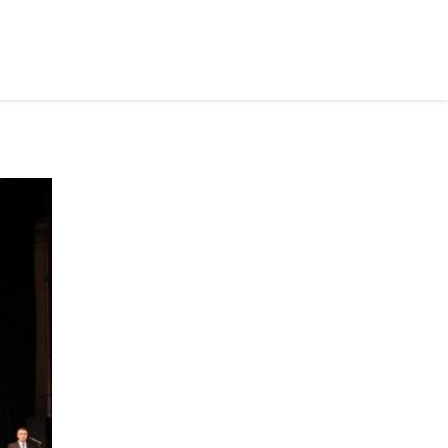
рус ›