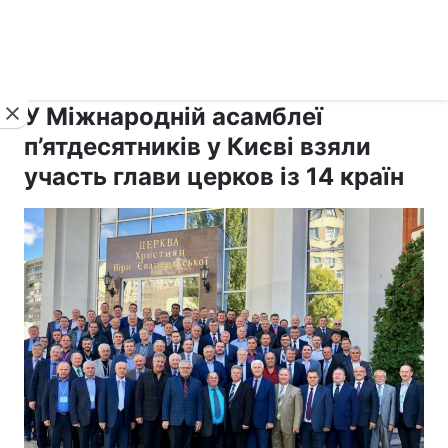
›
›
рус ›
Новини
Релігії
Інші релігії
У Міжнародній асамблеї
п’ятдесятників у Києві взяли
участь глави церков із 14 країн