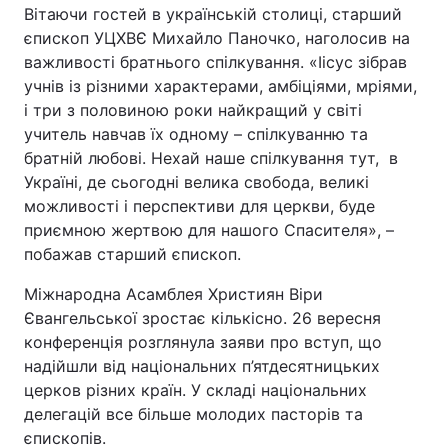
Вітаючи гостей в українській столиці, старший
Відео з Youtube
Статті
єпископ УЦХВЄ Михайло Паночко, наголосив на
важливості братнього спілкування. «Іісус зібрав
Інтерв'ю
Думки
учнів із різними характерами, амбіціями, мріями,
і три з половиною роки найкращий у світі
Архів
Вакансії
учитель навчав їх одному – спілкуванню та
братній любові. Нехай наше спілкування тут, в
Контакти
Україні, де сьогодні велика свобода, великі
можливості і перспективи для церкви, буде
приємною жертвою для нашого Спасителя», –
ПОСЛУГИ
побажав старший єпископ.
Міжнародна Асамблея Християн Віри
Реклама на сайті
Фотобанк
Євангельської зростає кількісно. 26 вересня
конференція розглянула заяви про вступ, що
Моніторинг
Пресцентр
надійшли від національних п’ятдесятницьких
церков різних країн. У складі національних
делегацій все більше молодих пасторів та
єпископів.