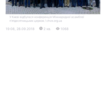
У Києві відбулася конференція Міжнародної асамблеї
п’ятдесятницьких церков / chve.org.ua
19:08, 28.09.2018
2 хв.
1068
Головна
Війна
Україна
Політика
Економіка
Світ
Екологія
РЕГІОНИ