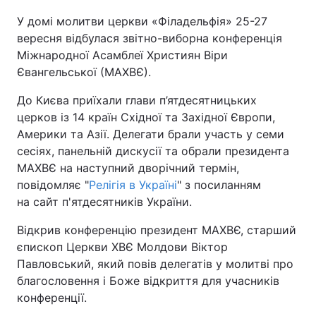
У домі молитви церкви «Філадельфія» 25-27
Київ
Львів
вересня відбулася звітно-виборна конференція
Міжнародної Асамблеї Християн Віри
Дніпро
Харків
Євангельської (МАХВЄ).
Одеса
До Києва приїхали глави п’ятдесятницьких
церков із 14 країн Східної та Західної Європи,
Америки та Азії. Делегати брали участь у семи
Спорт
Наука
сесіях, панельній дискусії та обрали президента
МАХВЄ на наступний дворічний термін,
повідомляє "
Релігія в Україні
" з посиланням
Техно і зв'язок
Лайт
на сайт п'ятдесятників України.
Зброя
Інциденти
Відкрив конференцію президент МАХВЄ, старший
єпископ Церкви ХВЄ Молдови Віктор
Здоров'я
Туризм
Павловський, який повів делегатів у молитві про
благословення і Боже відкриття для учасників
Цікавинки
Погода
конференції.