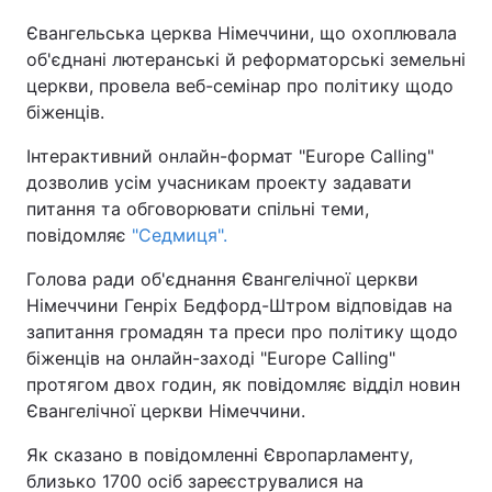
Євангельська церква Німеччини, що охоплювала
Київ
Львів
об'єднані лютеранські й реформаторські земельні
церкви, провела веб-семінар про політику щодо
Дніпро
Харків
біженців.
Одеса
Інтерактивний онлайн-формат "Europe Calling"
дозволив усім учасникам проекту задавати
питання та обговорювати спільні теми,
Спорт
Наука
повідомляє
"Седмиця".
Голова ради об'єднання Євангелічної церкви
Техно і зв'язок
Лайт
Німеччини Генріх Бедфорд-Штром відповідав на
запитання громадян та преси про політику щодо
Зброя
Інциденти
біженців на онлайн-заході "Europe Calling"
протягом двох годин, як повідомляє відділ новин
Здоров'я
Туризм
Євангелічної церкви Німеччини.
Як сказано в повідомленні Європарламенту,
Цікавинки
Погода
близько 1700 осіб зареєструвалися на