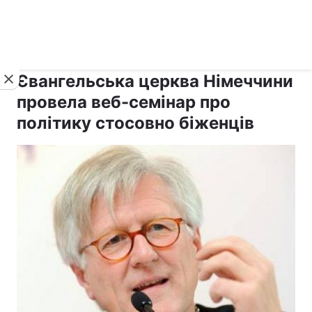
›
›
рус ›
Новини
Релігії
Інші релігії
Євангельська церква Німеччини
провела веб-семінар про
політику стосовно біженців