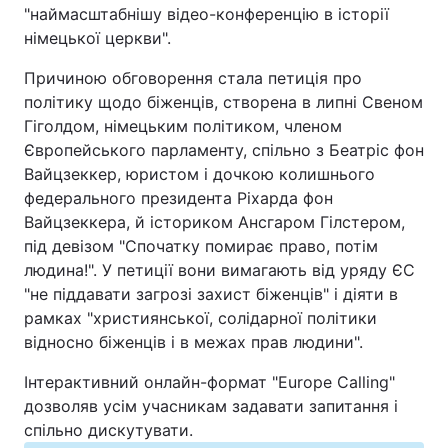
"наймасштабнішу відео-конференцію в історії
Відео з Youtube
Статті
німецької церкви".
Інтерв'ю
Думки
Причиною обговорення стала петиція про
політику щодо біженців, створена в липні Свеном
Гіголдом, німецьким політиком, членом
Архів
Вакансії
Європейського парламенту, спільно з Беатріс фон
Вайцзеккер, юристом і дочкою колишнього
Контакти
федерального президента Ріхарда фон
Вайцзеккера, й істориком Ансгаром Гілстером,
під девізом "Спочатку помирає право, потім
ПОСЛУГИ
людина!". У петиції вони вимагають від уряду ЄС
"не піддавати загрозі захист біженців" і діяти в
Реклама на сайті
Фотобанк
рамках "християнської, солідарної політики
відносно біженців і в межах прав людини".
Моніторинг
Пресцентр
Інтерактивний онлайн-формат "Europe Calling"
дозволяв усім учасникам задавати запитання і
спільно дискутувати.