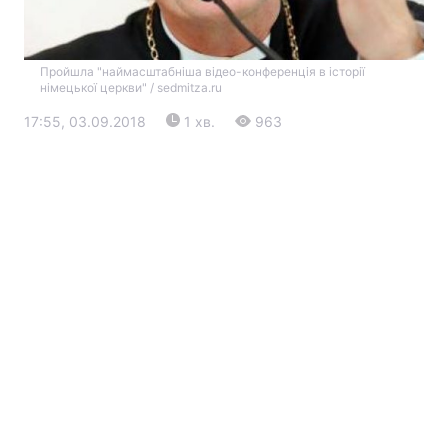
Пройшла "наймасштабніша відео-конференція в історії
німецької церкви" / sedmitza.ru
17:55, 03.09.2018
1 хв.
963
Головна
Війна
Україна
Політика
Економіка
Світ
Екологія
РЕГІОНИ