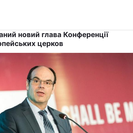
›
›
Релігії
Інші релігії
аний новий глава Конференції
опейських церков