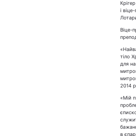
Крігер
Відео з Youtube
і віце
Лотари
Інтерв'ю
Віце-п
препод
Архів
«Найв
Контакти
тіло Х
для на
митроп
ПОСЛУГИ
митроп
2014 
Реклама на сайті
«Мій п
пробле
Моніторинг
єписко
служи
бажан
в єпарх