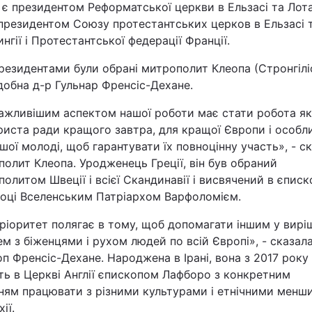
 є президентом Реформатської церкви в Ельзасі та Лота
Статті
-президентом Союзу протестантських церков в Ельзасі 
нгії і Протестантської федерації Франції.
Думки
резидентами були обрані митрополит Клеопа (Стронгіліс
обна д-р Гульнар Френсіс-Дехане.
Вакансії
ажливішим аспектом нашої роботи має стати робота як
риста ради кращого завтра, для кращої Європи і особл
шої молоді, щоб гарантувати їх повноцінну участь», - с
олит Клеопа. Уродженець Греції, він був обраний
олитом Швеції і всієї Скандинавії і висвячений в єписк
році Вселенським Патріархом Варфоломієм.
Фотобанк
ріоритет полягає в тому, щоб допомагати іншим у вирі
м з біженцями і рухом людей по всій Європі», - сказал
Пресцентр
п Френсіс-Дехане. Народжена в Ірані, вона з 2017 року
ть в Церкві Англії єпископом Лафборо з конкретним
ням працювати з різними культурами і етнічними менш
ії.