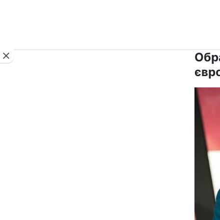
Новини
Обр
євр