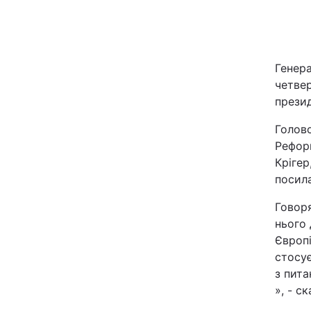
Київ
Дніпро
Генер
четвер
Одеса
презид
Голов
Реформ
Спорт
Крігер
посил
Техно і зв'язок
Говоря
Зброя
нього 
Європі
Здоров'я
стосує
з пита
», - ск
Цікавинки