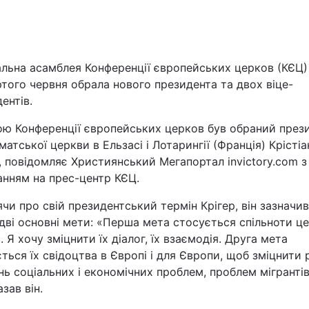
Львів
Харків
альна асамблея Конференції європейських церков (КЄЦ)
того червня обрала нового президента та двох віце-
ентів.
ою Конференції європейських церков був обраний през
атської церкви в Ельзасі і Лотарингії (Франція) Крістіа
Наука
, повідомляє Християнський Мегапортал invictory.com з
анням на прес-центр КЄЦ.
Лайт
чи про свій президентський термін Крігер, він зазначив
Інциденти
дві основні мети: «Перша мета стосується спільноти ц
. Я хочу зміцнити їх діалог, їх взаємодія. Друга мета
Туризм
ться їх свідоцтва в Європі і для Європи, щоб зміцнити 
нь соціальних і економічних проблем, проблем мігрантів і
азав він.
Погода