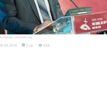
ан Крігер / invictory.org
06.06.2018
2 хв.
539
Війна
Політика
Світ