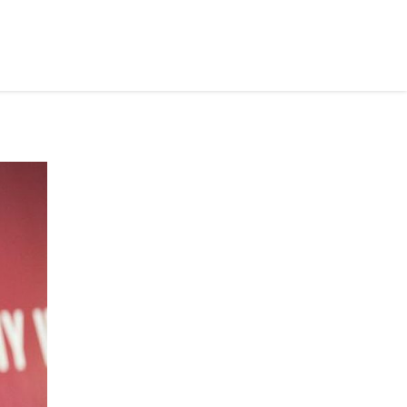
рус ›