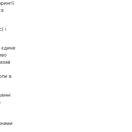
рингії
та
) і
 єдине
иво
казав
опи в
шенні
а
инами