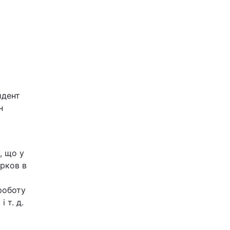
идент
н
, що у
ерков в
роботу
 т. д.