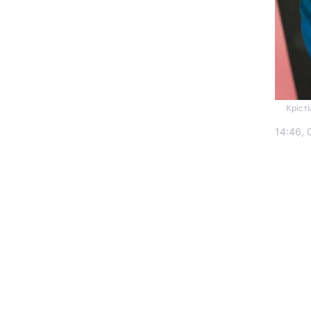
Крісті
14:46, 
Головна
Україна
Економіка
Екологія
РЕГІОНИ