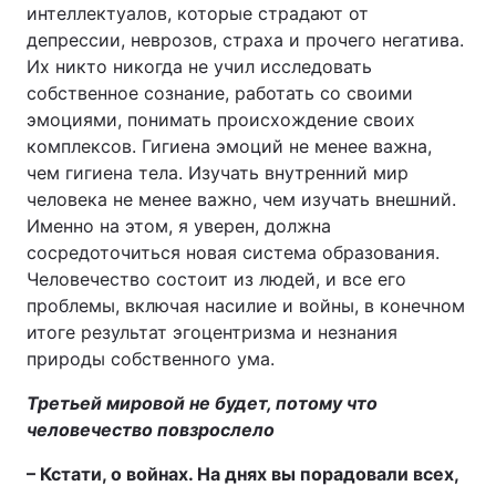
интеллектуалов, которые страдают от
Відео з Youtube
Статті
депрессии, неврозов, страха и прочего негатива.
Их никто никогда не учил исследовать
Інтерв'ю
Думки
собственное сознание, работать со своими
эмоциями, понимать происхождение своих
Архів
Вакансії
комплексов. Гигиена эмоций не менее важна,
чем гигиена тела. Изучать внутренний мир
человека не менее важно, чем изучать внешний.
Контакти
Именно на этом, я уверен, должна
сосредоточиться новая система образования.
ПОСЛУГИ
Человечество состоит из людей, и все его
проблемы, включая насилие и войны, в конечном
итоге результат эгоцентризма и незнания
Реклама на сайті
Фотобанк
природы собственного ума.
Моніторинг
Пресцентр
Третьей мировой не будет, потому что
человечество повзрослело
– Кстати, о войнах. На днях вы порадовали всех,