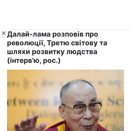
›
›
рус ›
Новини
Релігії
Інші релігії
Далай-лама розповів про
революції, Третю світову та
шляхи розвитку людства
(інтерв'ю, рос.)