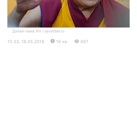
Далай-лама XIV / savetibet.ru
15:33, 18.05.2018
19 хв.
697
Головна
Війна
Україна
Політика
Економіка
Світ
Екологія
РЕГІОНИ