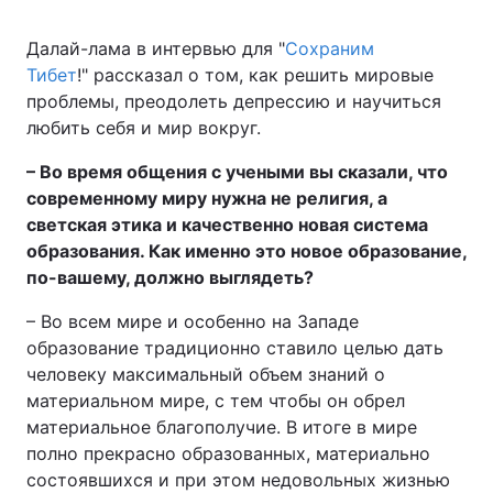
Далай-лама в интервью для "
Сохраним
Київ
Львів
Тибет
!" рассказал о том, как решить мировые
проблемы, преодолеть депрессию и научиться
Дніпро
Харків
любить себя и мир вокруг.
Одеса
– Во время общения с учеными вы сказали, что
современному миру нужна не религия, а
светская этика и качественно новая система
Спорт
Наука
образования. Как именно это новое образование,
по-вашему, должно выглядеть?
Техно і зв'язок
Лайт
– Во всем мире и особенно на Западе
образование традиционно ставило целью дать
Зброя
Інциденти
человеку максимальный объем знаний о
материальном мире, с тем чтобы он обрел
Здоров'я
Туризм
материальное благополучие. В итоге в мире
полно прекрасно образованных, материально
Цікавинки
Погода
состоявшихся и при этом недовольных жизнью