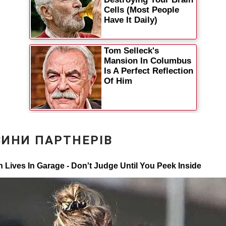
Статті
Думки
Вакансії
Фотобанк
Пресцентр