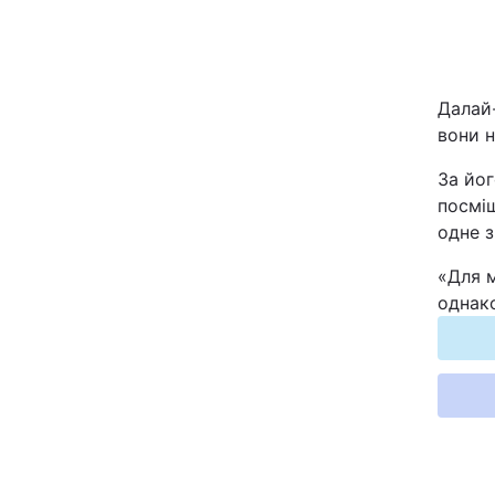
Київ
Дніпро
Далай-
вони н
Одеса
За йог
посміш
одне 
Спорт
«Для м
Техно і зв'язок
однако
Зброя
Здоров'я
Цікавинки