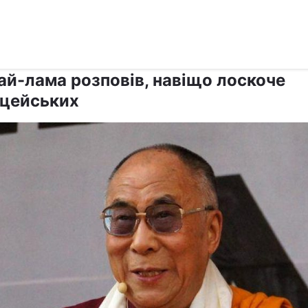
›
›
Релігії
Інші релігії
ай-лама розповів, навіщо лоскоче
іцейських