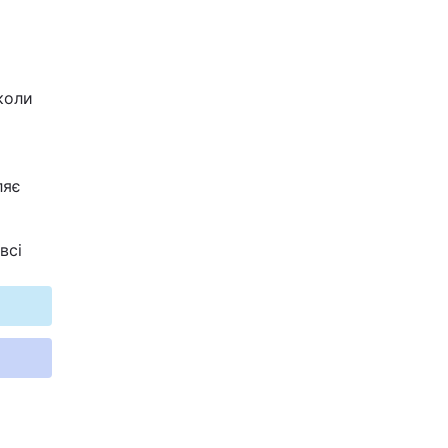
коли
ляє
всі