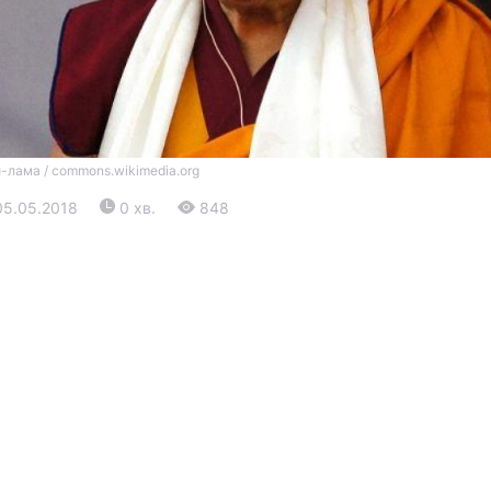
-лама / commons.wikimedia.org
05.05.2018
0 хв.
848
Війна
Політика
Світ