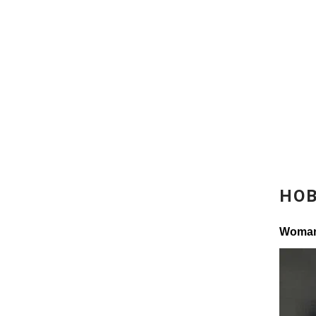
Відео з Youtube
Інтерв'ю
Архів
Контакти
ПОСЛУГИ
Реклама на сайті
Моніторинг