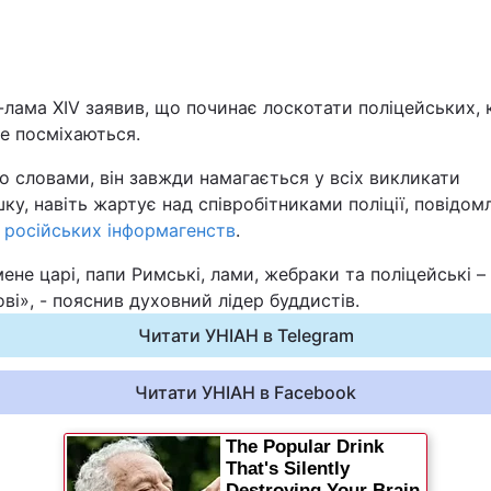
Львів
Харків
лама XIV заявив, що починає лоскотати поліцейських, 
е посміхаються.
о словами, він завжди намагається у всіх викликати
ку, навіть жартує над співробітниками поліції, повідом
з
російських інформагенств
.
Наука
ене царі, папи Римські, лами, жебраки та поліцейські – 
Лайт
ві», - пояснив духовний лідер буддистів.
Читати УНІАН в Telegram
Інциденти
Читати УНІАН в Facebook
Туризм
Погода