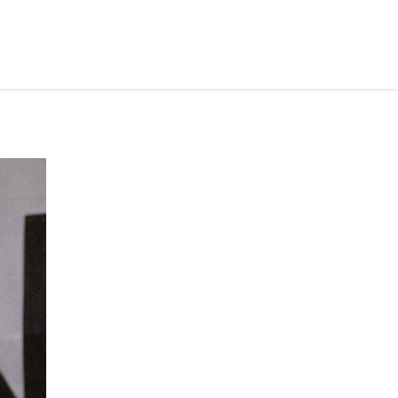
рус ›