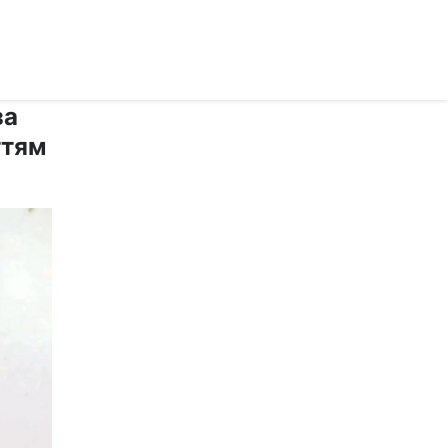
за
ттям