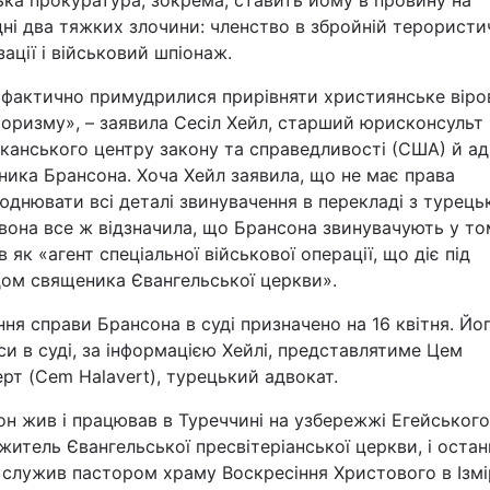
ка прокуратура, зокрема, ставить йому в провину на
ні два тяжких злочини: членство в збройній терористи
Статті
зації і військовий шпіонаж.
Думки
 фактично примудрилися прирівняти християнське віро
оризму», – заявила Сесіл Хейл, старший юрисконсульт
Вакансії
канського центру закону та справедливості (США) й а
ика Брансона. Хоча Хейл заявила, що не має права
днювати всі деталі звинувачення в перекладі з турець
вона все ж відзначила, що Брансона звинувачують у то
яв як «агент спеціальної військової операції, що діє під
дом священика Євангельської церкви».
ня справи Брансона в суді призначено на 16 квітня. Йо
Фотобанк
си в суді, за інформацією Хейлі, представлятиме Цем
рт (Cem Halavert), турецький адвокат.
Пресцентр
н жив і працював в Туреччині на узбережжі Егейськог
житель Євангельської пресвітеріанської церкви, і остан
служив пастором храму Воскресіння Христового в Ізмір