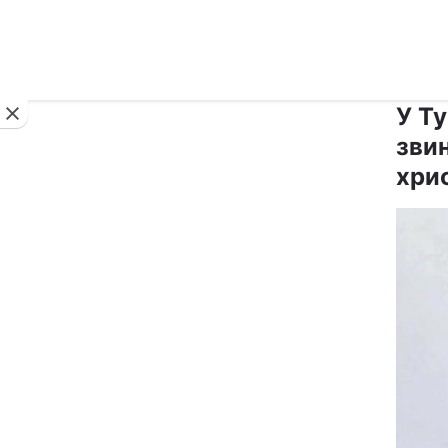
Новини
У Т
зви
хри