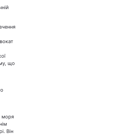
чній
вчення
двокат
кої
му, що
го
о моря
нім
і. Він