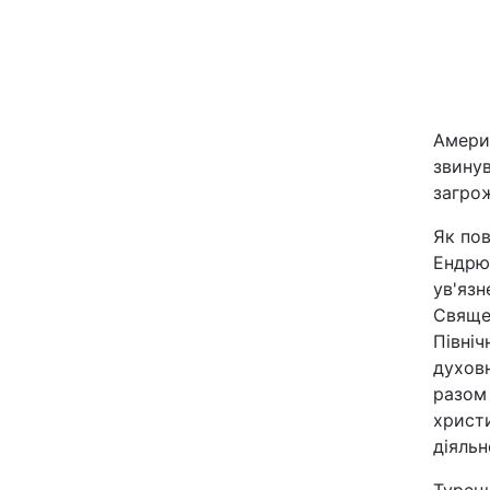
Київ
Дніпро
Амери
Одеса
звину
загрож
Спорт
Як по
Ендрю
Техно і зв'язок
ув'язн
Свяще
Північ
Зброя
духовн
разом
Здоров'я
христ
діяльн
Цікавинки