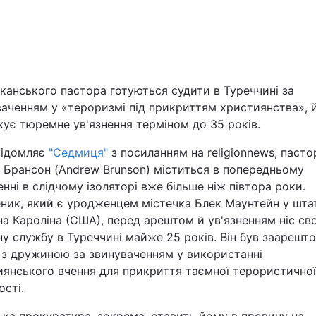
Львів
Харків
канського пастора готуються судити в Туреччині за
ваченням у «тероризмі під прикриттям християнства», 
ує тюремне ув'язнення терміном до 35 років.
Наука
відомляє
"Седмиця"
з посиланням на religionnews, пасто
 Брансон (Andrew Brunson) міститься в попередньому
енні в слідчому ізоляторі вже більше ніж півтора роки.
Лайт
ник, який є уродженцем містечка Блек Маунтейн у шта
на Кароліна (США), перед арештом й ув'язненням ніс св
Інциденти
у службу в Туреччині майже 25 років. Він був заарешт
 з дружиною за звинуваченням у використанні
Туризм
иянського вчення для прикриття таємної терористичної
ості.
Погода