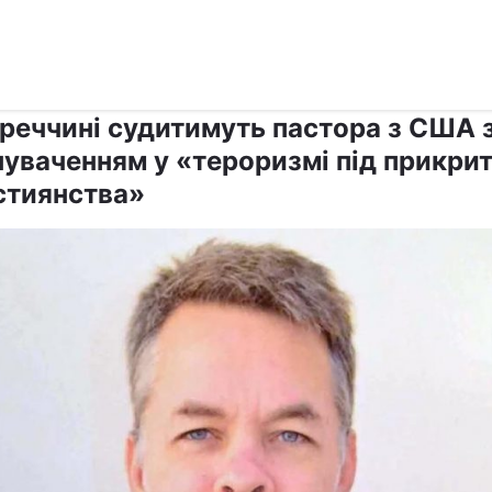
›
›
Релігії
Інші релігії
уреччині судитимуть пастора з США 
нуваченням у «тероризмі під прикри
стиянства»