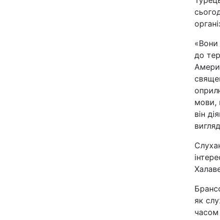
Турець
Відео з Youtube
сьогод
органі
Інтерв'ю
«Вони
до тер
Архів
Амери
священ
Контакти
оприлю
мови, 
він ді
ПОСЛУГИ
вигля
Слухан
Реклама на сайті
інтере
Халаве
Моніторинг
Брансо
як слу
часом 