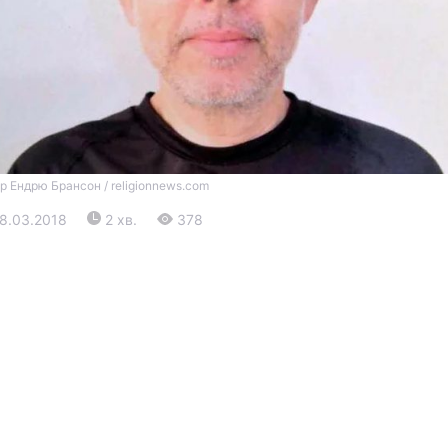
р Ендрю Брансон / religionnews.com
Війна
28.03.2018
2 хв.
378
Політика
Світ