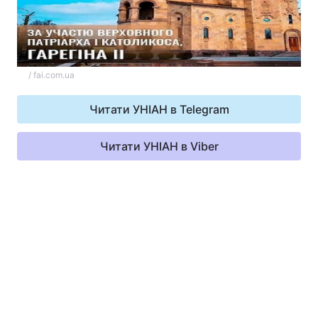
Відео з Youtube
Статті
Інтерв'ю
Думки
/ fai.com.ua
Архів
Вакансії
Читати УНІАН в Telegram
Контакти
Читати УНІАН в Viber
ПОСЛУГИ
Реклама на сайті
Фотобанк
Моніторинг
Пресцентр