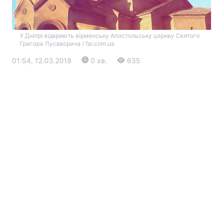
У Дніпрі відкриють вірменську Апостольську церкву Святого
Григора Лусаворича / fai.com.ua
01:54, 12.03.2018
0 хв.
635
Головна
Війна
Україна
Політика
Економіка
Світ
Екологія
РЕГІОНИ