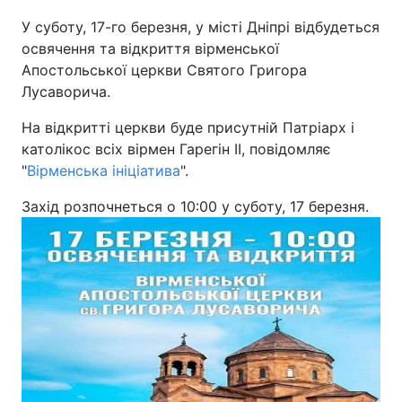
У суботу, 17-го березня, у місті Дніпрі відбудеться
Київ
Львів
освячення та відкриття вірменської
Апостольської церкви Святого Григора
Дніпро
Харків
Лусаворича.
Одеса
На відкритті церкви буде присутній Патріарх і
католікос всіх вірмен Гарегін II, повідомляє
"
Вірменська ініціатива
".
Спорт
Наука
Захід розпочнеться о 10:00 у суботу, 17 березня.
Техно і зв'язок
Лайт
Зброя
Інциденти
Здоров'я
Туризм
Цікавинки
Погода