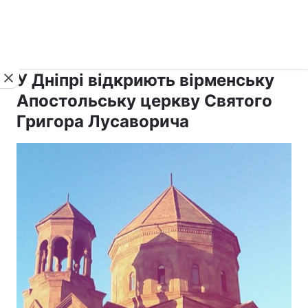
›
›
Новини
Релігії
Інші релігії
У Дніпрі відкриють вірменську
Апостольську церкву Святого
Григора Лусаворича