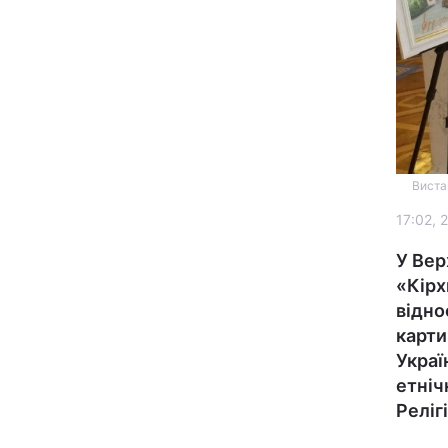
Вистав
Головна
17:02, 
Україна
У Вер
«Кірх
відно
Економіка
карти
Украї
Екологія
етніч
Релігі
РЕГІОНИ