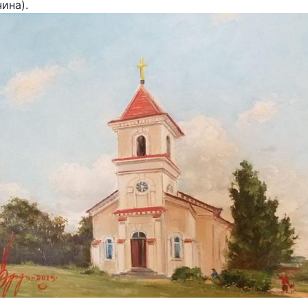
ина).
Статті
Думки
Вакансії
Фотобанк
Пресцентр