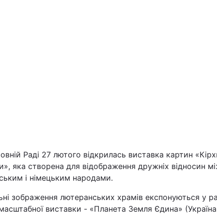
Львів
Харків
Наука
Лайт
Інциденти
овній Раді 27 лютого відкрилась виставка картин «Кірх
и», яка cтворена для відображення дружніх відносин м
ським і німецьким народами.
Туризм
льні зображення лютеранських храмів експонуються у р
Погода
масштабної виставки - «Планета Земля Єдина» (Україна