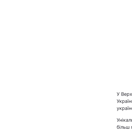
Київ
Дніпро
Одеса
Спорт
Техно і зв'язок
Зброя
У Верх
Україн
україн
Здоров'я
Уніка
Цікавинки
більш 