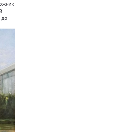
дожник
й
 до