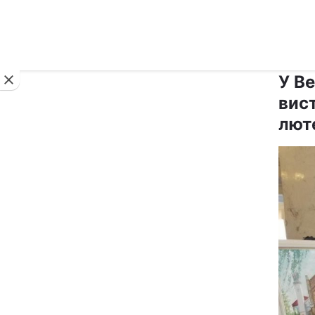
Новини
У Ве
вис
лют