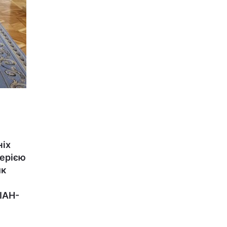
н
ніх
серією
ик
НІАН-