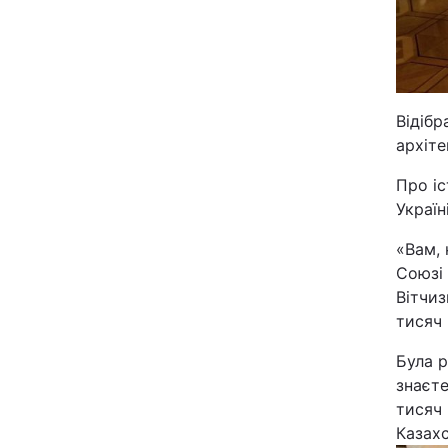
Відібр
архіте
Про іс
Україн
«Вам, 
Союзі
Вітчиз
тисяч 
Була р
знаєте
тисяч 
Казахс