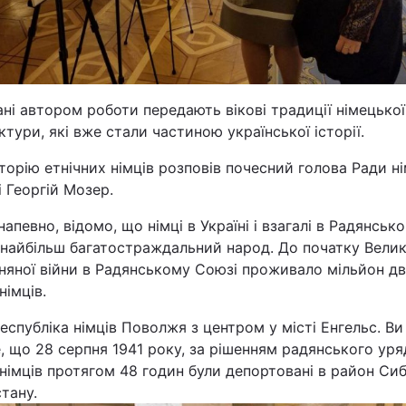
ані автором роботи передають вікові традиції німецької
ктури, які вже стали частиною української історії.
торію етнічних німців розповів почесний голова Ради ні
і Георгій Мозер.
напевно, відомо, що німці в Україні і взагалі в Радянськ
 найбільш багатостраждальний народ. До початку Велик
няної війни в Радянському Союзі проживало мільйон дв
німців.
еспубліка німців Поволжя з центром у місті Енгельс. Ви
, що 28 серпня 1941 року, за рішенням радянського ур
німців протягом 48 годин були депортовані в район Сибі
тану.