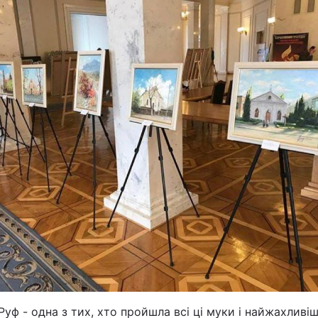
Руф - одна з тих, хто пройшла всі ці муки і найжахливі