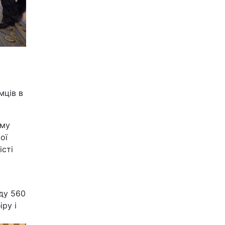
мців в
ому
ої
істі
яду 560
ру і