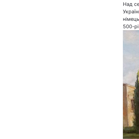
Над с
Україн
німець
500-рі