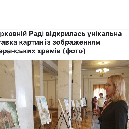
›
›
Релігії
Інші релігії
рховній Раді відкрилась унікальна
тавка картин із зображенням
еранських храмів (фото)