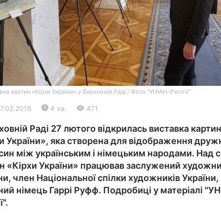
ка картин «Кірхи України» у Верховній Раді / Фото "УНІАН-Релігії"
Війна
27.02.2018
4 хв.
471
ховній Раді 27 лютого відкрилась виставка карти
Політика
и України», яка cтворена для відображення друж
син між українським і німецьким народами. Над 
Світ
н «Кірхи України» працював заслужений художн
ни, член Національної спілки художників України,
ний німець Гаррі Руфф. Подробиці у матеріалі "У
ї".