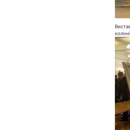
Виста
колоні