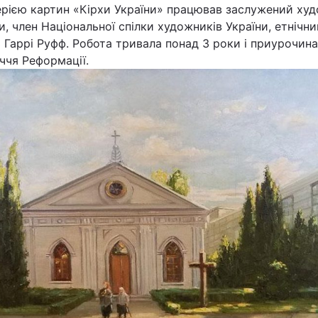
ерією картин «Кірхи України» працював заслужений ху
и, член Національної спілки художників України, етнічни
 Гаррі Руфф. Робота тривала понад 3 роки і приурочина
ччя Реформації.