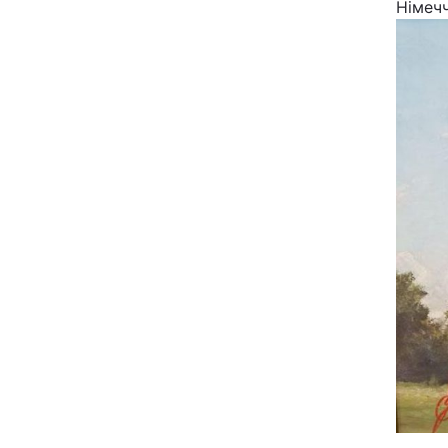
Німечч
Відео з Youtube
Інтерв'ю
Архів
Контакти
ПОСЛУГИ
Реклама на сайті
Моніторинг