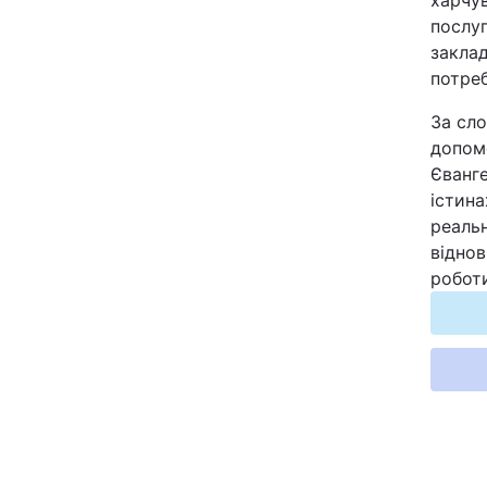
харчув
послуг
заклад
потре
За сло
допомо
Єванг
істина
реальн
віднов
роботи