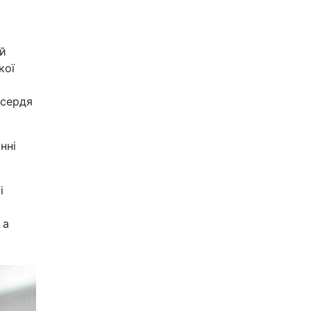
ій
кої
осердя
нні
і
 а