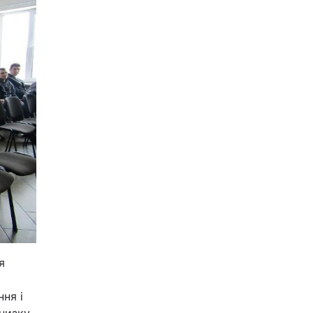
я
ння і