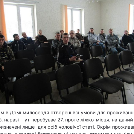
Статті
Думки
Вакансії
Фотобанк
Пресцентр
ом в Домі милосердя створені всі умови для проживанн
б, наразі тут перебуває 27, проте ліжко-місця, на даний
ризначені лише для осіб чоловічої статі. Окрім прожива