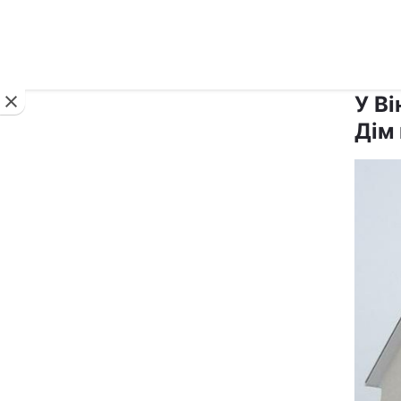
Новини
У Ві
Дім