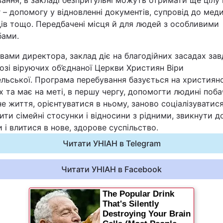
ання, в закладі безпритульні можуть отримати ще цілу
 – допомогу у відновленні документів, супровід до мед
ів тощо. Передбачені місця й для людей з особливими
бами.
вами директора, заклад діє на благодійних засадах за
зі віруючих об’єднаної Церкви Християн Віри
ельської. Програма перебування базується на християн
х та має на меті, в першу чергу, допомогти людині поб
е життя, орієнтуватися в ньому, заново соціалізуватися
ити сімейні стосунки і відносини з рідними, звикнути д
 і влитися в нове, здорове суспільство.
Читати УНІАН в Telegram
Читати УНІАН в Facebook