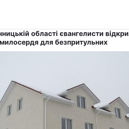
›
›
Релігії
Інші релігії
нницькій області євангелисти відкр
 милосердя для безпритульних