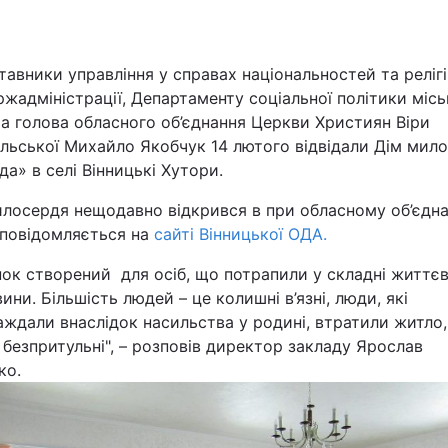
Львів
авники управління у справах національностей та реліг
Харків
жадміністрації, Департаменту соціальної політики місь
а голова обласного об’єднання Церкви Християн Віри
ельської Михайло Якобчук 14 лютого відвідали Дім мил
да» в селі Вінницькі Хутори.
илосердя нещодавно відкрився в при обласному об’єдна
Наука
 повідомляється на
сайті Вінницької ОДА.
Лайт
ок створений для осіб, що потрапили у складні життєв
ини. Більшість людей – це колишні в’язні, люди, які
Інциденти
ждали внаслідок насильства у родині, втратили житло,
безпритульні", – розповів директор закладу Ярослав
Туризм
ко.
Погода