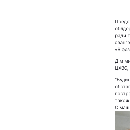
Київ
Предст
Дніпро
облдер
ради т
Одеса
єванг
«Віфез
Дім м
Спорт
ЦХВЄ,
Техно і зв'язок
"Будин
обстав
Зброя
постра
також 
Здоров'я
Сімаш
Цікавинки