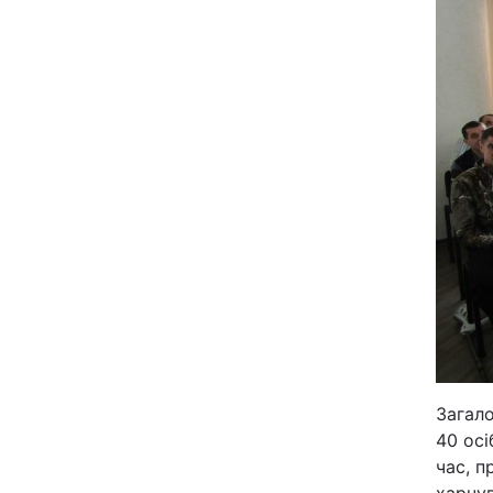
Відео з Youtube
Інтерв'ю
Архів
Контакти
ПОСЛУГИ
Реклама на сайті
Моніторинг
Загал
40 осі
час, п