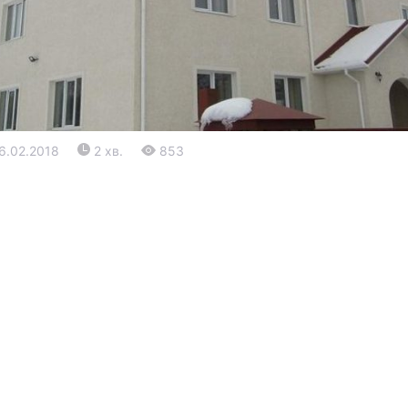
16.02.2018
2 хв.
853
Війна
Політика
Світ