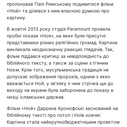
пропонував Папі Римському подивитися фільм
«Ной» та ділився з ним власною думкою про
картину.
В жовтні 2013 року студія Paramount провела
пробні покази «Ноя», на яких були присутні
представники різних релігійних громад. Картина
викликала неоднозначну реакцію глядачів. Так,
фільм піддався критиці за невідповідність до
біблійного тексту, а також за сцени з п'яним
Ноєм. Крім того, мусульманська традиція не
допускає зображення пророків, одним з яких
вважається Ной, у зв'язку з чим стрічка ще до
виходу на екрани була заборонена до показу в
низці ісламських держав.
Фільм «Ной» Даррена Аронофські заснований на
біблійному тексті про потоп і Ноїв ковчег.
Картина стала найкрупнобюджетнішим проектом