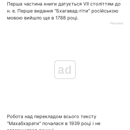
Перша частина книги датується VII століттям до
н. е. Перше видання "Бхагавад-гіти" російською
мовою вийшло ще в 1788 році.
Реклама
ad
Робота над перекладом всього тексту
"Махабхарати" почалася в 1939 році і не