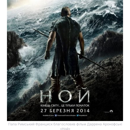
Папа Римський Франциск благословив фільм Даррена Аронофські
«Ной»