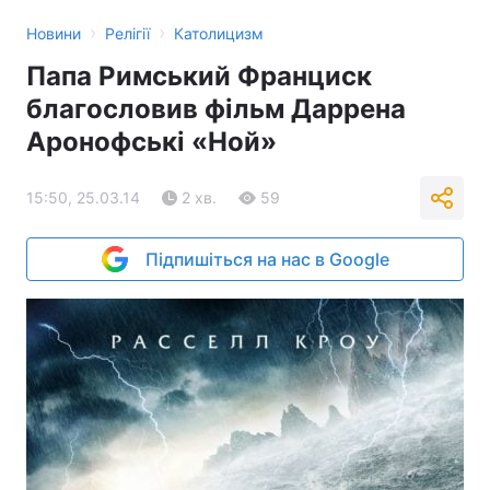
›
›
Новини
Релігії
Католицизм
Папа Римський Франциск
благословив фільм Даррена
Аронофські «Ной»
15:50, 25.03.14
2 хв.
59
Підпишіться на нас в Google