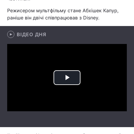
Режисером мультфільму стане Абхішек Капур,
Лонгріди
раніше він двічі співпрацював з Disney.
Відео з Youtube
Статті
ВІДЕО ДНЯ
Інтерв'ю
Думки
Архів
Вакансії
Контакти
Послуги
Play
Video