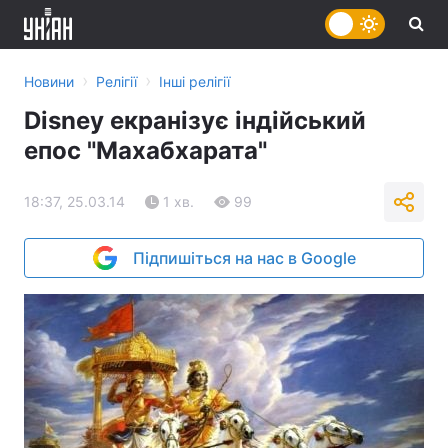
›
›
Новини
Релігії
Інші релігії
Disney екранізує індійський
епос "Махабхарата"
18:37, 25.03.14
1 хв.
99
Підпишіться на нас в Google