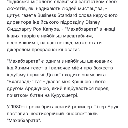
"Індійська міфологія славиться багатством своїх
сюжетів, які надихають людей мистецтва, -
Тема оформлення
цитує газета Business Standard слова керуючого
директора індійського підрозділу Disney
Сиддхарту Роя Капура. - "Махабхарата" в низці
інших творів є найбільш масштабним,
всеосяжним і, на наш погляд, може стати
джерелом прекрасної кіносаги".
"Махабхарата" є одним з найбільш шанованих
індійцями текстів і включає міфи про божеств
індуїзму і притчі. До неї входить знаменита
"Бхагавад-гіта" - діалог між Крішною і його
другом Арджуною, який відбувається перед
початком битви на Курукшетрі.
У 1980-ті роки британський режисер Пітер Брук
поставив шестисерійний кіноспектакль
"Махабхарата".