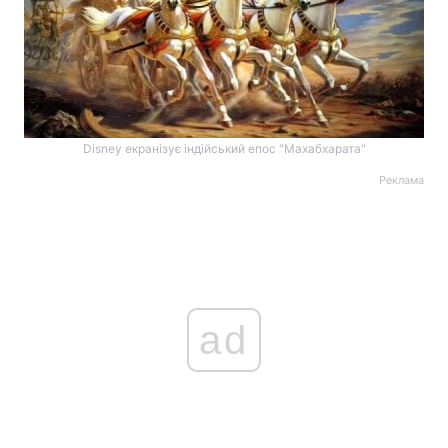
Disney екранізує індійський епос "Махабхарата"
Реклама
ad