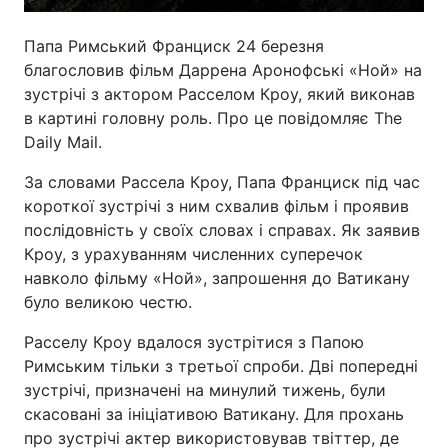
Папа Римський Франциск 24 березня
благословив фільм Даррена Аронофські «Ной» на
зустрічі з актором Расселом Кроу, який виконав
в картині головну роль. Про це повідомляє The
Daily Mail.
За словами Рассела Кроу, Папа Франциск під час
короткої зустрічі з ним схвалив фільм і проявив
послідовність у своїх словах і справах. Як заявив
Кроу, з урахуванням численних суперечок
навколо фільму «Ной», запрошення до Ватикану
було великою честю.
Расселу Кроу вдалося зустрітися з Папою
Римським тільки з третьої спроби. Дві попередні
зустрічі, призначені на минулий тижень, були
скасовані за ініціативою Ватикану. Для прохань
про зустрічі актер використовував твіттер, де