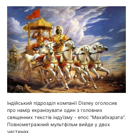
Головна
Війна
Україна
Політика
Економіка
Світ
Спорт
Наука
Техно і зв'язок
Лайт
Зброя
Інциденти
Індійський підрозділ компанії Disney оголосив
Здоров'я
Туризм
про намір екранізувати один з головних
священних текстів індуїзму - епос "Махабхарата".
Цікавинки
Погода
Повнометражний мультфільм вийде у двох
Екологія
Регіони
частинах.