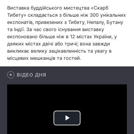
Виставка буддійського мистецтва «Скарб
Тибету» складається з більше ніж 300 унікальних
експонатів, привезених з Тибету, Непалу, Бутану
Головна
Війна
та Індії. За час свого існування виставку
експоновано більше ніж в 12 містах України, у
Україна
Політика
деяких містах двічі або тричі; вона завжди
викликає велику зацікавленність та увагу в
Економіка
Світ
місцевих мешканців та гостей.
Спорт
Наука
ВІДЕО ДНЯ
Техно і зв'язок
Лайт
Зброя
Інциденти
Здоров'я
Туризм
Цікавинки
Погода
Play
Екологія
Регіони