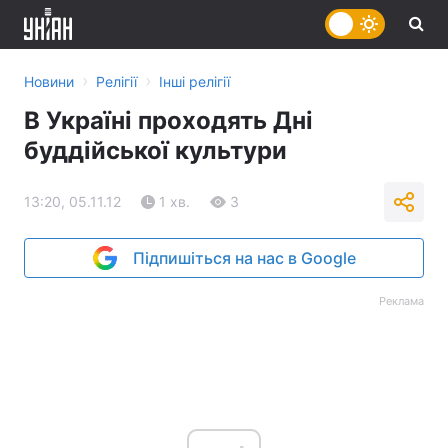
›
›
Новини
Релігії
Інші релігії
В Україні проходять Дні
буддійської культури
13:20, 05.11.12
1 хв.
3
Підпишіться на нас в Google
Реклама