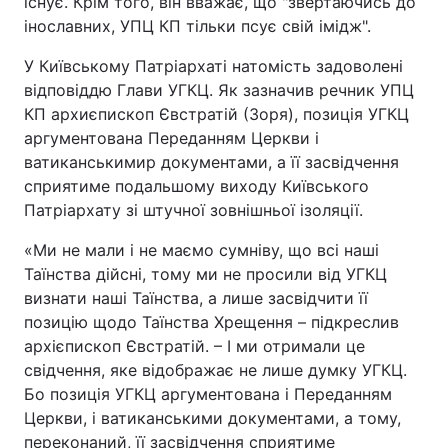
існує. Крім того, він вважає, що "звертаючись до
інославних, УПЦ КП тільки псує свій імідж".
У Київському Патріархаті натомість задоволені
відповіддю Глави УГКЦ. Як зазначив речник УПЦ
КП архиєпископ Євстратій (Зоря), позиція УГКЦ
аргументована Переданням Церкви і
ватиканськимир документами, а її засвідчення
сприятиме подальшому виходу Київського
Патріархату зі штучної зовнішньої ізоляції.
«Ми не мали і не маємо сумніву, що всі наші
Таїнства дійсні, тому ми не просили від УГКЦ
визнати наші Таїнства, а лише засвідчити її
позицію щодо Таїнства Хрещення – підкреслив
архієпископ Євстратій. – І ми отримали це
свідчення, яке відображає не лише думку УГКЦ.
Бо позиція УГКЦ аргументована і Переданням
Церкви, і ватиканськими документами, а тому,
переконаний, її засвідчення сприятиме