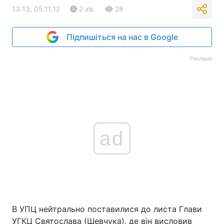
13:13, 05.11.12
2 хв.
28
Підпишіться на нас в Google
Реклама
ad
В УПЦ нейтрально поставилися до листа Глави
УГКЦ Святослава (Шевчука), де він висловив