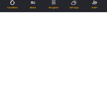
RU
Підпишіться на нас в Google
МОВА
ГОЛОВНА
РОЗДІЛИ
ПОГОДА
ЛАЙТ
До Києва прибуде список чудотворної Почаївської ікони Божої
Матері
Реклама
ad
З 7 по 19 листопада, по благословенню