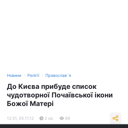
›
›
Новини
Релігії
Православ`я
До Києва прибуде список
чудотворної Почаївської ікони
Божої Матері
12:31, 05.11.12
2 хв.
86