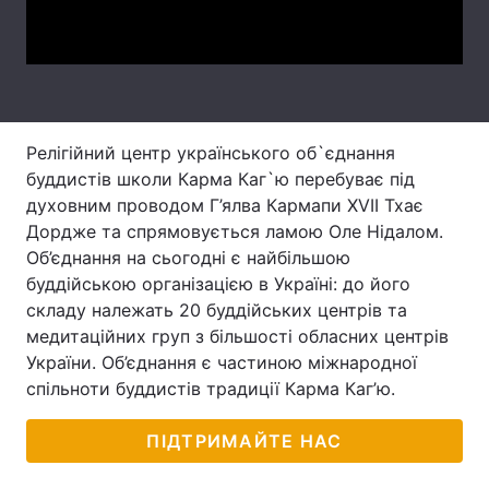
Video
Лонгріди
Відео з Youtube
Статті
Інтерв'ю
Думки
Релігійний центр українського об`єднання
буддистів школи Карма Каг`ю перебуває під
Архів
Вакансії
духовним проводом Г’ялва Кармапи XVII Тхає
Дордже та спрямовується ламою Оле Нідалом.
Контакти
Об’єднання на сьогодні є найбільшою
буддійською організацією в Україні: до його
Послуги
складу належать 20 буддійських центрів та
медитаційних груп з більшості обласних центрів
України. Об’єднання є частиною міжнародної
спільноти буддистів традиції Карма Каг’ю.
ПІДТРИМАЙТЕ НАС