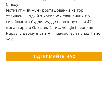
Сіньхуа.
Інститут «Нічжун» розташований на горі
Утайшань - одній з чотирьох священних гір
Головна
Війна
китайського буддизму, де нараховується 47
монастирів з більш як 2 тис. ченців і черниць.
Україна
Політика
Наразі у цьому інституті навчаються понад 1 тис.
осіб.
Економіка
Світ
Спорт
Наука
ПІДТРИМАЙТЕ НАС
Техно і зв'язок
Лайт
Зброя
Інциденти
Здоров'я
Туризм
Цікавинки
Погода
Екологія
Регіони