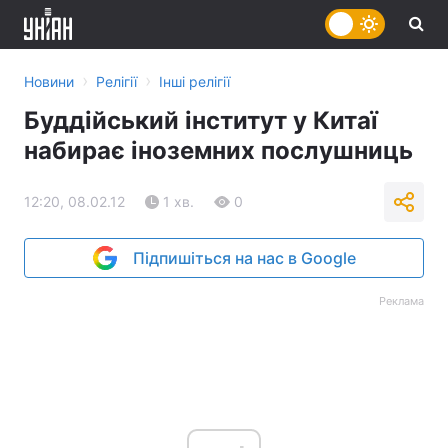
›
›
Новини
Релігії
Інші релігії
Буддійський інститут у Китаї
набирає іноземних послушниць
12:20, 08.02.12
1 хв.
0
Підпишіться на нас в Google
Реклама