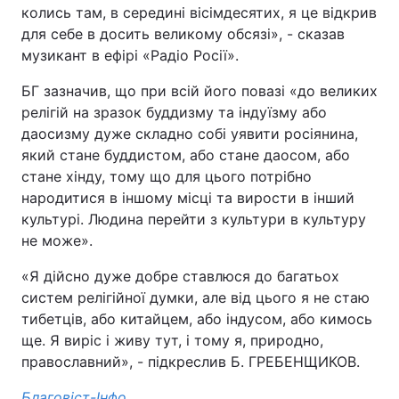
колись там, в середині вісімдесятих, я це відкрив
для себе в досить великому обсязі», - сказав
музикант в ефірі «Радіо Росії».
БГ зазначив, що при всій його повазі «до великих
релігій на зразок буддизму та індуїзму або
даосизму дуже складно собі уявити росіянина,
який стане буддистом, або стане даосом, або
стане хінду, тому що для цього потрібно
народитися в іншому місці та вирости в інший
культурі. Людина перейти з культури в культуру
не може».
«Я дійсно дуже добре ставлюся до багатьох
систем релігійної думки, але від цього я не стаю
тибетців, або китайцем, або індусом, або кимось
ще. Я виріс і живу тут, і тому я, природно,
православний», - підкреслив Б. ГРЕБЕНЩИКОВ.
Благовіст-Інфо