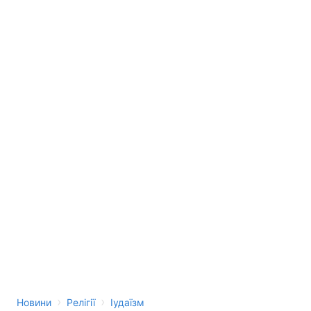
›
›
Новини
Релігії
Іудаїзм