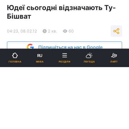
Юдеї сьогодні відзначають Ту-
Бішват
04:23, 08.02.12
2 хв.
60
Підпишіться на нас в Google
RU
Реклама
МОВА
ГОЛОВНА
РОЗДІЛИ
ПОГОДА
ЛАЙТ
ad