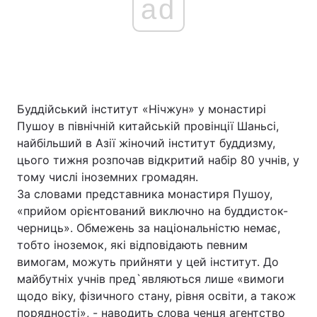
ad
Буддійський інститут «Нічжун» у монастирі
Пушоу в північній китайській провінції Шаньсі,
найбільший в Азії жіночий інститут буддизму,
цього тижня розпочав відкритий набір 80 учнів, у
тому числі іноземних громадян.
За словами представника монастиря Пушоу,
«прийом орієнтований виключно на буддисток-
черниць». Обмежень за національністю немає,
тобто іноземок, які відповідають певним
вимогам, можуть прийняти у цей інститут. До
майбутніх учнів пред`являються лише «вимоги
щодо віку, фізичного стану, рівня освіти, а також
порядності», - наводить слова ченця агентство