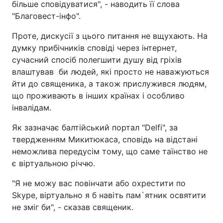
більше сповідуватися", - наводить її слова
"Благовест-інфо".
Проте, дискусії з цього питання не вщухають. На
думку прибічників сповіді через інтернет,
сучасний спосіб полегшити душу від гріхів
влаштував би людей, які просто не наважуються
йти до священика, а також прислужився людям,
що проживають в інших країнах і особливо
інвалідам.
Як зазначає балтійський портал "Delfi", за
твердженням Микитюкаса, сповідь на відстані
неможлива передусім тому, що саме таїнство не
є віртуальною річчю.
"Я не можу вас повінчати або охрестити по
Skype, віртуально я б навіть пам`ятник освятити
не зміг би", - сказав священик.