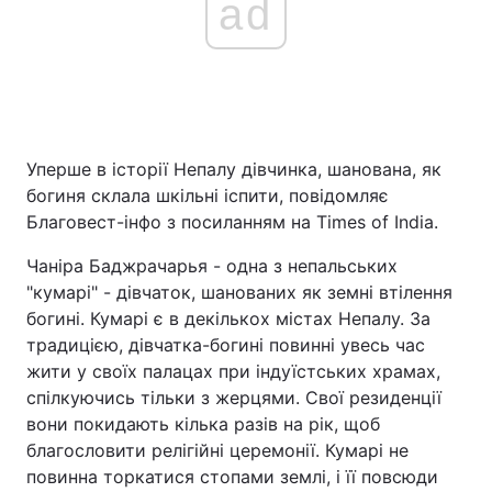
ad
Уперше в історії Непалу дівчинка, шанована, як
богиня склала шкільні іспити, повідомляє
Благовест-інфо з посиланням на Times of India.
Чаніра Баджрачарья - одна з непальських
"кумарі" - дівчаток, шанованих як земні втілення
богині. Кумарі є в декількох містах Непалу. За
традицією, дівчатка-богині повинні увесь час
жити у своїх палацах при індуїстських храмах,
спілкуючись тільки з жерцями. Свої резиденції
вони покидають кілька разів на рік, щоб
благословити релігійні церемонії. Кумарі не
повинна торкатися стопами землі, і її повсюди