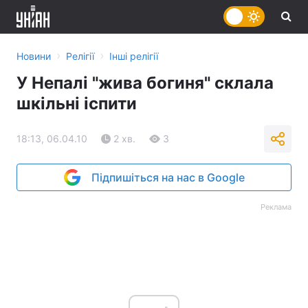
›
›
Новини
Релігії
Інші релігії
У Непалі "жива богиня" склала
шкільні іспити
18:13, 06.04.10
2 хв.
3
Підпишіться на нас в Google
Реклама