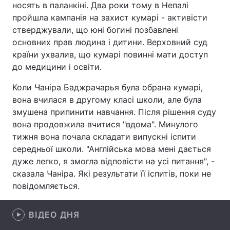
носять в паланкіні. Два роки тому в Непалі
пройшла кампанія на захист кумарі - активісти
стверджували, що юні богині позбавлені
основних прав людина і дитини. Верховний суд
Головна
Війна
країни ухвалив, що кумарі повинні мати доступ
до медицини і освіти.
Україна
Політика
Коли Чаніра Баджрачарья була обрана кумарі,
Економіка
Світ
вона вчилася в другому класі школи, але була
змушена припинити навчання. Після рішення суду
Спорт
Наука
вона продовжила вчитися "вдома". Минулого
Техно і зв'язок
Лайт
тижня вона почала складати випускні іспити
середньої школи. "Англійська мова мені дається
Зброя
Інциденти
дуже легко, я змогла відповісти на усі питання", -
сказала Чаніра. Які результати її іспитів, поки не
Здоров'я
Туризм
повідомляється.
Цікавинки
Погода
ВІДЕО ДНЯ
Екологія
Регіони