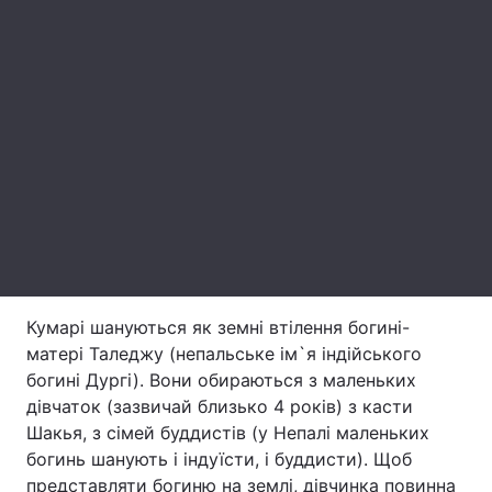
Лонгріди
Відео з Youtube
Статті
Інтерв'ю
Думки
Архів
Вакансії
Контакти
Послуги
Кумарі шануються як земні втілення богині-
матері Таледжу (непальське ім`я індійського
богині Дургі). Вони обираються з маленьких
дівчаток (зазвичай близько 4 років) з касти
Шакья, з сімей буддистів (у Непалі маленьких
богинь шанують і індуїсти, і буддисти). Щоб
представляти богиню на землі, дівчинка повинна