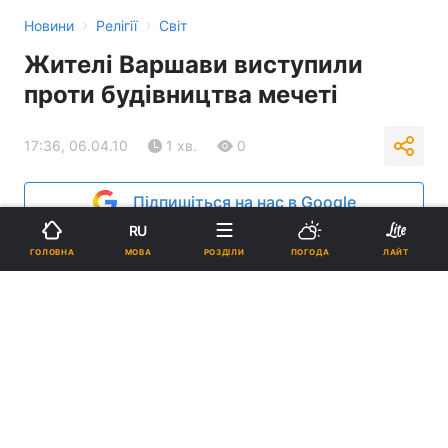
›
›
Новини
Релігії
Світ
Жителі Варшави виступили
проти будівництва мечеті
17:36, 06.04.10
1 хв.
0
Підпишіться на нас в Google
RU
Реклама
МОВА
ГОЛОВНА
РОЗДІЛИ
ПОГОДА
ЛАЙТ
ad