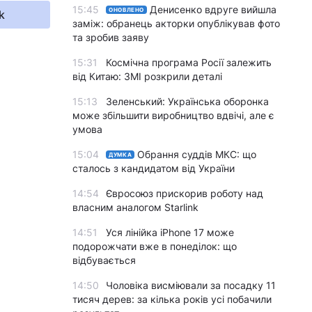
15:45
Денисенко вдруге вийшла
ОНОВЛЕНО
k
заміж: обранець акторки опублікував фото
та зробив заяву
15:31
Космічна програма Росії залежить
від Китаю: ЗМІ розкрили деталі
15:13
Зеленський: Українська оборонка
може збільшити виробництво вдвічі, але є
умова
15:04
Обрання суддів МКС: що
ДУМКА
сталось з кандидатом від України
14:54
Євросоюз прискорив роботу над
власним аналогом Starlink
14:51
Уся лінійка iPhone 17 може
подорожчати вже в понеділок: що
відбувається
14:50
Чоловіка висміювали за посадку 11
тисяч дерев: за кілька років усі побачили