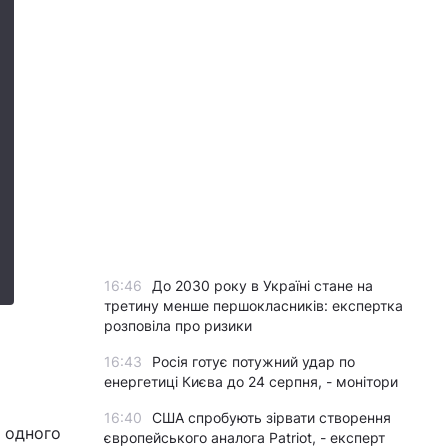
16:46
До 2030 року в Україні стане на
третину менше першокласників: експертка
розповіла про ризики
16:43
Росія готує потужний удар по
енергетиці Києва до 24 серпня, - монітори
16:40
США спробують зірвати створення
о одного
європейського аналога Patriot, - експерт