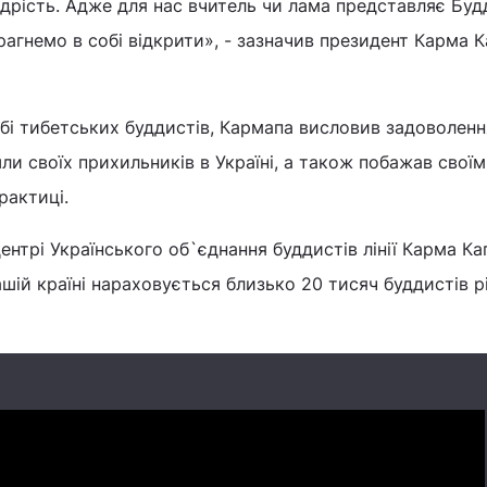
щедрість. Адже для нас вчитель чи лама представляє Буд
рагнемо в собі відкрити», - зазначив президент Карма 
бі тибетських буддистів, Кармапа висловив задоволення
и своїх прихильників в Україні, а також побажав свої
рактиці.
ентрі Українського об`єднання буддистів лінії Карма Ка
шій країні нараховується близько 20 тисяч буддистів р