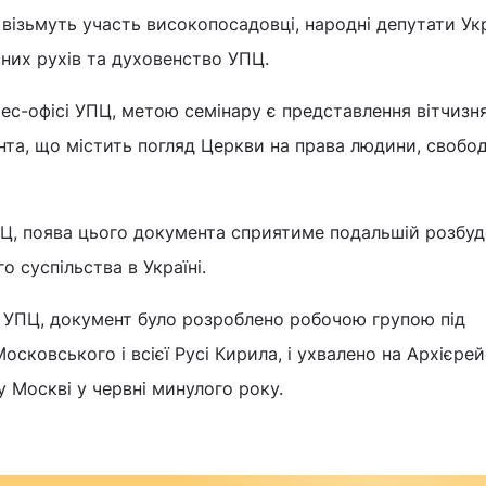
 візьмуть участь високопосадовці, народні депутати Укр
них рухів та духовенство УПЦ.
ес-офісі УПЦ, метою семінару є представлення вітчизн
та, що містить погляд Церкви на права людини, свобод
Ц, поява цього документа сприятиме подальшій розбуд
 суспільства в Україні.
і УПЦ, документ було розроблено робочою групою під
осковського і всієї Русі Кирила, і ухвалено на Архієре
у Москві у червні минулого року.