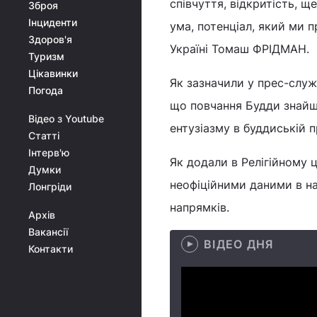
співчуття, відкритість, 
Зброя
Інциденти
ума, потенціал, який ми п
Здоров'я
Україні Томаш ФРІДМАН.
Туризм
Цікавинки
Як зазначили у прес-служ
Погода
що повчання Будди знайшл
Відео з Youtube
ентузіазму в буддиській п
Статті
Інтерв'ю
Як додали в Релігійному ц
Думки
неофіційними даними в на
Лонгріди
напрямків.
Архів
Вакансії
ВІДЕО ДНЯ
Контакти