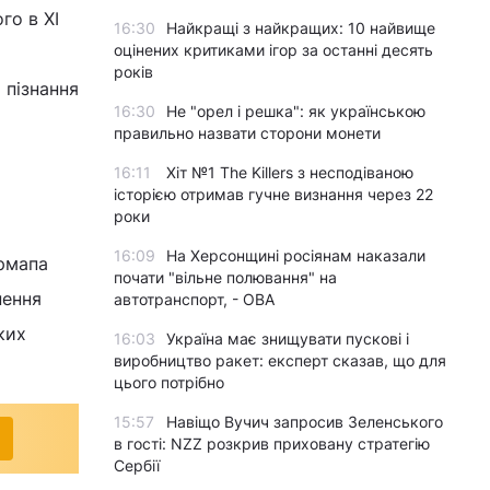
го в XI
16:30
Найкращі з найкращих: 10 найвище
оцінених критиками ігор за останні десять
і
років
 пізнання
16:30
Не "орел і решка": як українською
правильно назвати сторони монети
16:11
Хіт №1 The Killers з несподіваною
історією отримав гучне визнання через 22
роки
16:09
На Херсонщині росіянам наказали
армапа
почати "вільне полювання" на
нення
автотранспорт, - ОВА
ких
16:03
Україна має знищувати пускові і
виробництво ракет: експерт сказав, що для
цього потрібно
15:57
Навіщо Вучич запросив Зеленського
в гості: NZZ розкрив приховану стратегію
Сербії