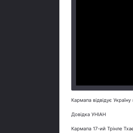
Кармапа відвідує Україну 
Довідка УНІАН
Кармапа 17-ий Трінле Тха