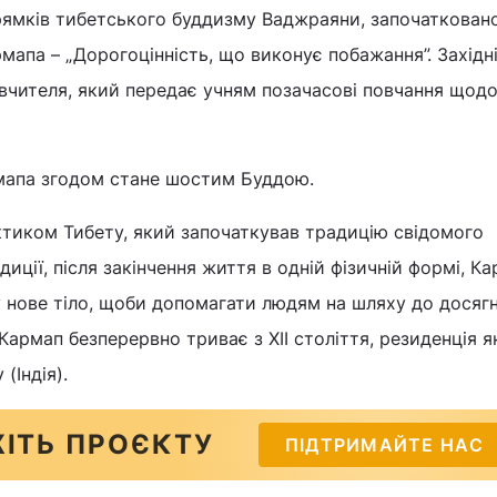
ямків тибетського буддизму Ваджраяни, започатковано
рмапа – „Дорогоцінність, що виконує побажання”. Західн
вчителя, який передає учням позачасові повчання щодо
мапа згодом стане шостим Буддою.
тиком Тибету, який започаткував традицію свідомого
иції, після закінчення життя в одній фізичній формі, К
у нове тіло, щоби допомагати людям на шляху до досяг
Кармап безперервно триває з XII століття, резиденція я
(Індія).
ІТЬ ПРОЄКТУ
ПІДТРИМАЙТЕ НАС