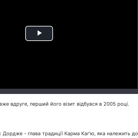
Play
Video
вже вдруге, перший його візит відбувся в 2005 році.
є Дордже - глава традиції Карма Каг’ю, яка належить д