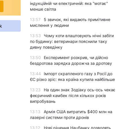
індукційній чи електричній: яка "мотає"
менше світла
13:57
5 звичок, які видають примітивне
мислення у людини
k
13:53
Чому коти влаштовують нічні забіги
по будинку: ветеринари пояснили таку
дивну поведінку
13:50
Експеримент розкрив, чи дійсно
бездротова зарядка дорожча за дротову
13:44
Імпорт скрапленого газу з Росії до
ЄС різко зріс: яка країна купила найбільше
13:23
На один знак Зодіаку ось-ось чекає
феєричний камбек після кількох років
випробувань
13:13
Армія США витратить $400 млн на
лазерні системи проти дронів
13:12
Нові рішення Нацбанку дозволять