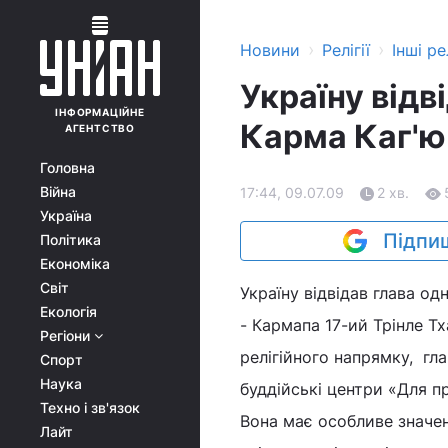
›
›
Новини
Релігії
Інші рел
Україну відв
ІНФОРМАЦІЙНЕ
Карма Каг'ю
АГЕНТСТВО
Головна
Війна
17:44, 09.07.09
2 хв.
Україна
Підпиш
Політика
Економіка
Світ
Україну відвідав глава од
Екологія
- Кармапа 17-ий Трінле Т
Регіони
релігійного напрямку, гл
Спорт
Наука
буддійські центри «Для п
Техно і зв'язок
Вона має особливе значен
Лайт