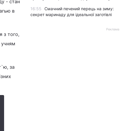
ду - стан
16:55
Смачний печений перець на зиму:
Кагью в
секрет маринаду для ідеальної заготівлі
Реклама
 з того,
м учням
г`ю, за
ізних