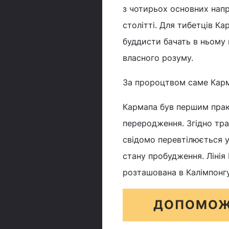
з чотирьох основних напр
столітті. Для тибетців Ка
буддисти бачать в ньому 
власного розуму.
За пророцтвом саме Кар
Кармапа був першим прак
переродження. Згідно трад
свідомо перевтілюється 
стану пробудження. Лінія 
розташована в Калімпонгу 
ДОПОМОЖ