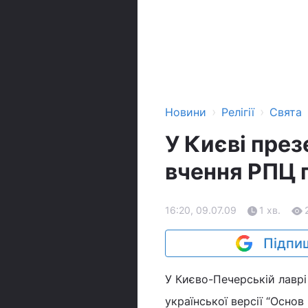
›
›
Новини
Релігії
Свята
У Києві пре
вчення РПЦ 
16:20, 09.07.09
1 хв.
Підпиш
У Києво-Печерській лаврі
української версії “Основ