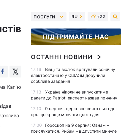
RU
+22
ПОСЛУГИ
истів
ПІДТРИМАЙТЕ НАС
ОСТАННІ НОВИНИ
17:16
Вівці та віслюк врятували сонячну
електростанцію у США: їм доручили
особливе завдання
рма Каг`ю
17:13
Україна ніколи не випускатиме
ракети до Patriot: експерт назвав причину
відав
17:10
9 серпня: церковне свято сьогодні,
про що краще мовчати цього дня
важлива.
к
17:00
Гороскоп на 9 серпня: Овнам –
прислухатися, Рибам – відпустити минуле