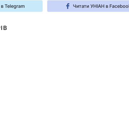
 в Telegram
Читати УНІАН в Faceboo
ІВ