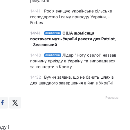
результат
14:41
Росія знищує українське сільське
господарство і саму природу України, -
Forbes
14:41
США щомісяця
ОНОВЛЕНО
постачатимуть Україні ракети для Patriot,
- Зеленський
14:40
Лідер "Ногу свело!" назвав
ОНОВЛЕНО
причину приїзду в Україну та виправдався
за концерти в Криму
14:32
Вучич заявив, що не бачить шляхів
для швидкого завершення війни в Україні
Реклама
ду і