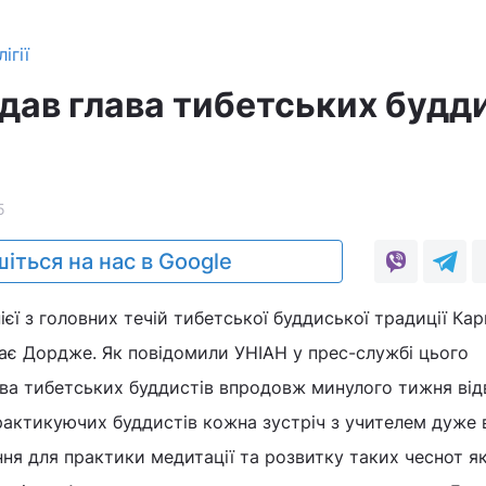
ігії
ідав глава тибетських будд
5
іться на нас в Google
нієї з головних течій тибетської буддиської традиції Ка
хає Дордже. Як повідомили УНІАН у прес-службі цього
ава тибетських буддистів впродовж минулого тижня від
рактикуючих буддистів кожна зустріч з учителем дуже 
ня для практики медитації та розвитку таких чеснот я