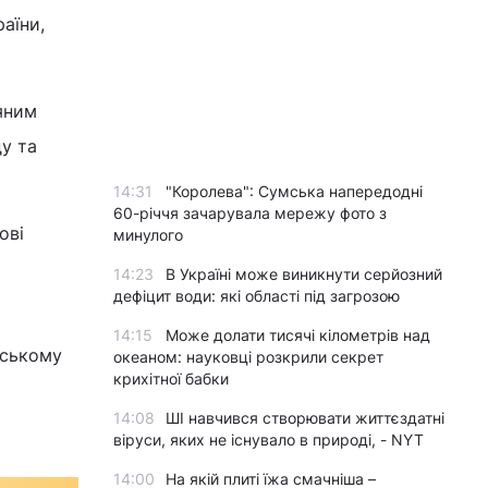
аїни,
яним
у та
14:31
"Королева": Сумська напередодні
60-річчя зачарувала мережу фото з
ові
минулого
14:23
В Україні може виникнути серйозний
дефіцит води: які області під загрозою
14:15
Може долати тисячі кілометрів над
йському
океаном: науковці розкрили секрет
крихітної бабки
14:08
ШІ навчився створювати життєздатні
віруси, яких не існувало в природі, - NYT
14:00
На якій плиті їжа смачніша –