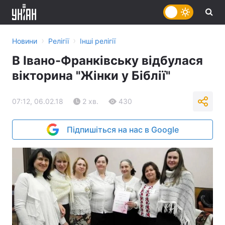
›
›
Новини
Релігії
Інші релігії
В Івано-Франківську відбулася
вікторина "Жінки у Біблії"
07:12, 06.02.18
2 хв.
430
Підпишіться на нас в Google