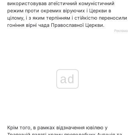
використовував атеїстичний комуністичний
режим проти окремих віруючих і Церкви в
цілому, і з яким терпінням і стійкістю переносили
гоніння вірні чада Православної Церкви.
Реклама
ad
Крім того, в рамках відзначення ювілею у
Трапезній палаті храму преподобних Антонія та