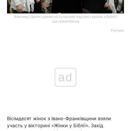
Учасниці грали сценки на сучасний лад про героїнь з Біблії /
uuc.adventist.ua
Реклама
ad
Вісімдесят жінок з Івано-Франківщини взяли
участь у вікторині «Жінки у Біблії». Захід