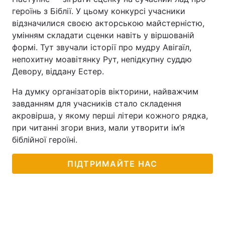
героїнь з Біблії. У цьому конкурсі учасники
Тема оформлення
відзначилися своєю акторською майстерністю,
умінням складати сценки навіть у віршованій
формі. Тут звучали історії про мудру Авігаїл,
непохитну моавітянку Рут, непідкупну суддю
Девору, віддану Естер.
На думку організаторів вікторини, найважчим
завданням для учасників стало складення
акровірша, у якому перші літери кожного рядка,
при читанні згори вниз, мали утворити ім’я
біблійної героїні.
ПІДТРИМАЙТЕ НАС