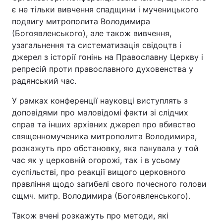
є не тільки вивчення спадщини і мученицького
подвигу митрополита Володимира
(Богоявленського), але також вивчення,
узагальнення та систематизація свідоцтв і
джерел з історії гонінь на Православну Церкву і
репресій проти православного духовенства у
радянський час.
У рамках конференції науковці виступлять з
доповідями про маловідомі факти зі слідчих
справ та інших архівних джерел про вбивство
священномученика митрополита Володимира,
розкажуть про обстановку, яка панувала у той
час як у церковній огорожі, так і в усьому
суспільстві, про реакції вищого церковного
правління щодо загибелі свого почесного голови
сщмч. митр. Володимира (Богоявленського).
Також вчені розкажуть про методи, які