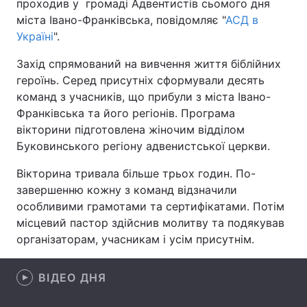
проходив у громаді Адвентистів сьомого дня
міста Івано-Франківська, повідомляє "
АСД в
Україні
".
Головна
Війна
Захід спрямований на вивчення життя біблійних
героїнь. Серед присутніх сформували десять
Україна
Політика
команд з учасників, що прибули з міста Івано-
Франківська та його регіонів. Програма
Економіка
Світ
вікторини підготовлена жіночим відділом
Буковинського регіону адвенистської церкви.
Спорт
Наука
Вікторина тривала більше трьох годин. По-
Техно і зв'язок
Лайт
завершенню кожну з команд відзначили
особливими грамотами та сертифікатами. Потім
Зброя
Інциденти
місцевий пастор здійснив молитву та подякував
організаторам, учасникам і усім присутнім.
Здоров'я
Туризм
Цікавинки
Погода
ВІДЕО ДНЯ
Екологія
Регіони