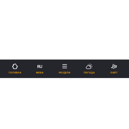
RU
МОВА
ГОЛОВНА
РОЗДІЛИ
ПОГОДА
ЛАЙТ
›
›
Новини
Релігії
Іслам
У Китаї біля 120 тисяч
мусульман відправили до
таборів "перевиховання"