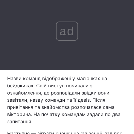
Лонгріди
ad
Відео з Youtube
Статті
Інтерв'ю
Думки
Архів
Вакансії
Контакти
Назви команд відображені у малюнках на
Послуги
бейджиках. Свій виступ починали з
ознайомлення, де розповідали звідки вони
завітали, назву команди та її девіз. Після
привітання та знайомства розпочалася сама
вікторина. На початку командам задали по два
запитання.
Наступне — зіграти сценку на сучасний лад про