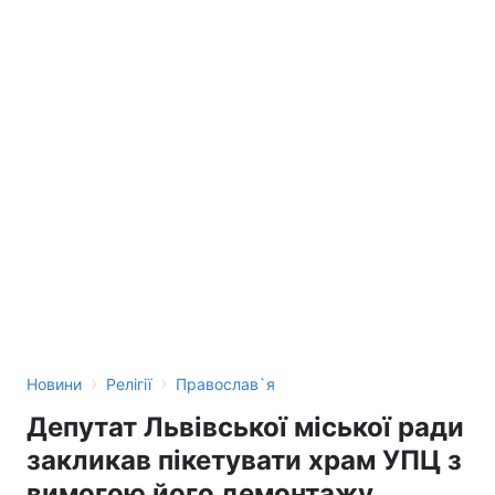
›
›
Новини
Релігії
Православ`я
Депутат Львівської міської ради
закликав пікетувати храм УПЦ з
вимогою його демонтажу