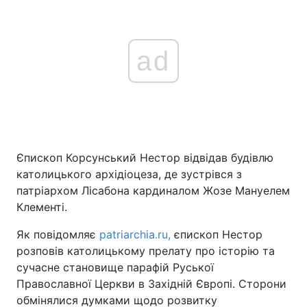
ad
Єпископ Корсунський Нестор відвідав будівлю
католицького архідіоцеза, де зустрівся з
патріархом Лісабона кардиналом Жозе Мануелем
Клементі.
Як повідомляє
patriarchia.ru,
єпископ Нестор
розповів католицькому прелату про історію та
сучасне становище парафій Руської
Православної Церкви в Західній Європі. Сторони
обмінялися думками щодо розвитку