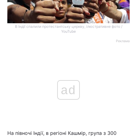
В Індії спалили протестантську церкву, ілюстративне фото /
YouTube
Реклама
ad
На півночі Індії, в регіоні Кашмір, група з 300