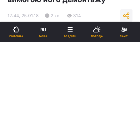
17:44, 25.01.18
2 хв.
314
RU
Підпишіться на нас в Google
МОВА
ГОЛОВНА
РОЗДІЛИ
ПОГОДА
ЛАЙТ
Львівська міська рада / UkrFoto.net
Реклама