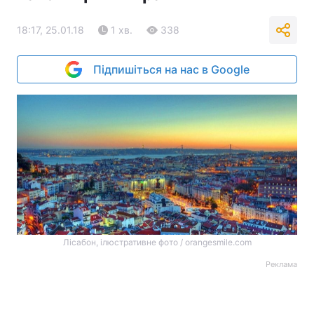
18:17, 25.01.18
1 хв.
338
Підпишіться на нас в Google
Лісабон, ілюстративне фото / orangesmile.com
Реклама