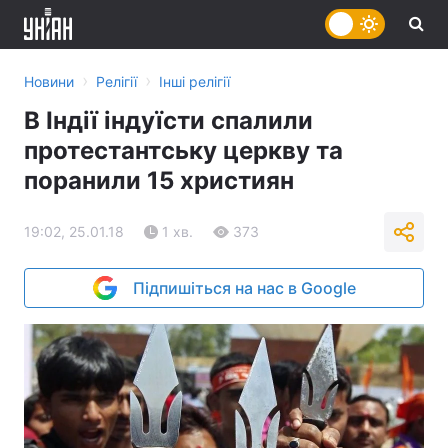
›
›
Новини
Релігії
Інші релігії
В Індії індуїсти спалили
протестантську церкву та
поранили 15 християн
19:02, 25.01.18
1 хв.
373
Підпишіться на нас в Google