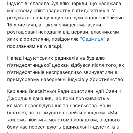
індуїстів, спалила будівлю церкви, що належала
місцевому співтовариству п'ятидесятників. У
результаті нападу індуїстів були поранені близько
15 християн, а також знищені магазини,
Головна
Війна
розташовані неподалік від церкви, власниками
яких є християни, повідомляє
Україна
Політика
"Седмиця"
з
посиланням на wiara.pl.
Економіка
Світ
Напад індуїстських радикалів на будівлю
п'ятидесятницької церкви відбувся після того, як
Спорт
Наука
п'ятидесятників несправедливо звинуватили в
Техно і зв'язок
Лайт
примусовому наверненні індусів у Християнство.
Керівник Всесвітньої Ради християн Індії Саян К.
Зброя
Інциденти
Джордж відзначив, що вони проживають у
Здоров'я
Туризм
кліматі переслідування та насильства. Вони
бояться, що їх змусять перейти в індуїзм. «Ми
Цікавинки
Погода
живемо ніби між молотом і ковадлом, з одного
боку нас переслідують радикальні індуїсти, а з
Екологія
Регіони