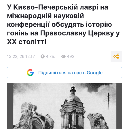
У Києво-Печерській лаврі на
міжнародній науковій
конференції обсудять історію
гонінь на Православну Церкву у
ХХ столітті
13:22, 26.12.17
4 хв.
492
Підпишіться на нас в Google