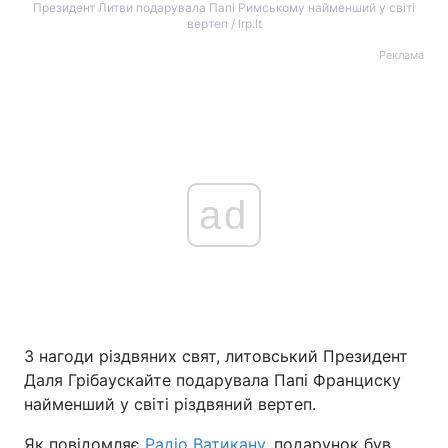
Президент Литви подарувала Папі Римському найменший у світі
вертеп / lrp.lt
Реклама
ad
З нагоди різдвяних свят, литовський Президент
Даля Грібаускайте подарувала Папі Франциску
найменший у світі різдвяний вертеп.
Як повідомляє
Радіо Ватикану
, подарунок був