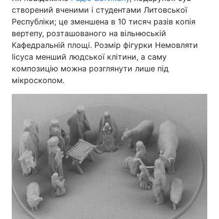
створений вченими і студентами Литовської
Республіки; це зменшена в 10 тисяч разів копія
вертепу, розташованого на вільнюській
Кафедральній площі. Розмір фігурки Немовляти
Іісуса менший людської клітини, а саму
композицію можна розглянути лише під
мікроскопом.