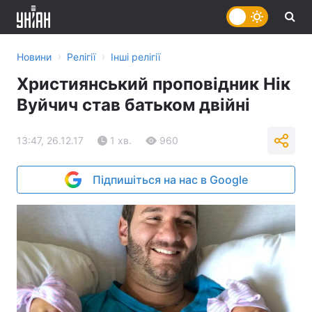
›
›
Новини
Релігії
Інші релігії
Християнський проповідник Нік
Вуйчич став батьком двійні
13:47, 26.12.17
1 хв.
960
Підпишіться на нас в Google