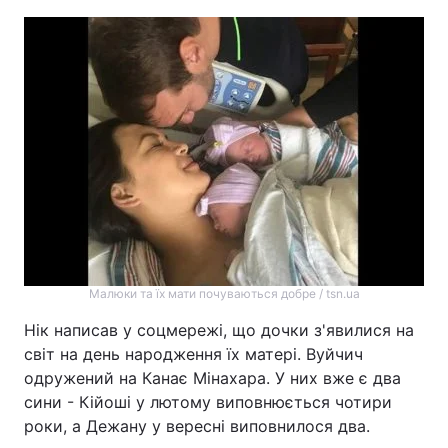
Головна
Війна
Україна
Політика
Економіка
Світ
Спорт
Наука
Техно і зв'язок
Лайт
Малюки та їх мати почуваються добре / tsn.ua
Зброя
Інциденти
Нік написав у соцмережі, що дочки з'явилися на
Здоров'я
Туризм
світ на день народження їх матері. Вуйчич
одружений на Канає Мінахара. У них вже є два
Цікавинки
Погода
сини - Кійоші у лютому виповнюється чотири
роки, а Дежану у вересні виповнилося два.
Екологія
Регіони