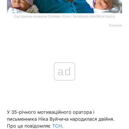
Сестричок назвали Олівією і Еллі / facebook.com/NickVujicic
Реклама
ad
У 35-річного мотиваційного оратора і
письменника Ніка Вуйчича народилася двійня.
Про це повідомляє
ТСН
.