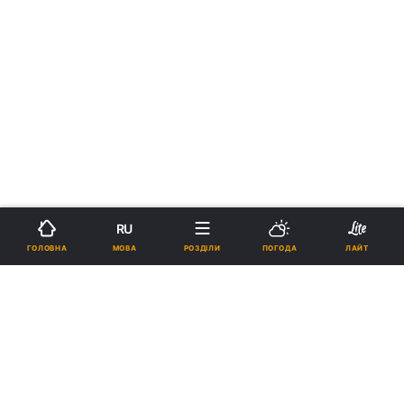
RU
МОВА
ГОЛОВНА
РОЗДІЛИ
ПОГОДА
ЛАЙТ
›
›
Новини
Релігії
Православ`я
Монахи Києво-Печерської
лаври побували у київському