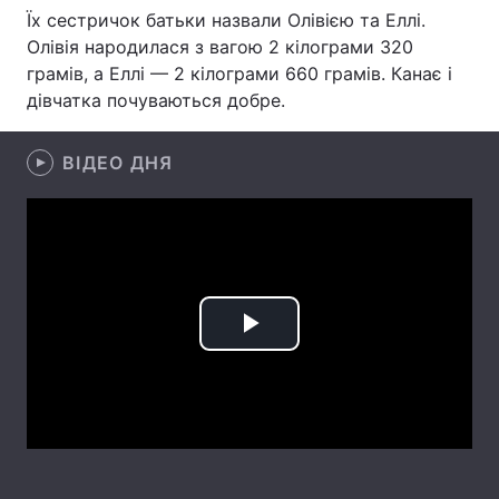
Їх сестричок батьки назвали Олівією та Еллі.
Лонгріди
Олівія народилася з вагою 2 кілограми 320
грамів, а Еллі — 2 кілограми 660 грамів. Канає і
дівчатка почуваються добре.
Відео з Youtube
Статті
Інтерв'ю
Думки
ВІДЕО ДНЯ
Архів
Вакансії
Контакти
Послуги
Play
Video