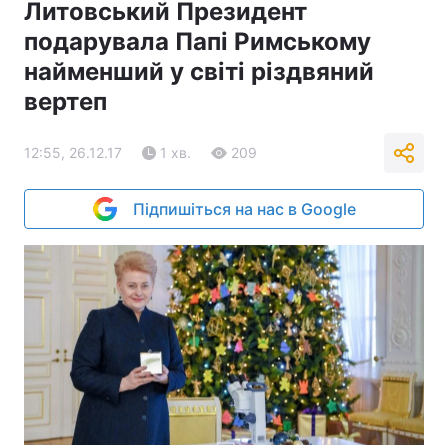
Литовський Президент
подарувала Папі Римському
найменший у світі різдвяний
вертеп
12:55, 26.12.17
1 хв.
209
Підпишіться на нас в Google