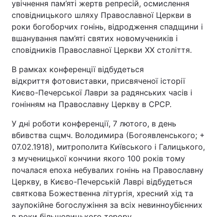
увічнення пам’яті жертв репресій, осмислення
сповідницького шляху Православної Церкви в
роки богоборчих гонінь, відродження спадщини і
вшанування пам’яті святих новомучеників і
сповідників Православної Церкви ХХ століття.
В рамках конференції відбудеться
відкриття фотовиставки, присвяченої історії
Києво-Печерської Лаври за радянських часів і
гонінням на Православну Церкву в СРСР.
У дні роботи конференції, 7 лютого, в день
вбивства сщмч. Володимира (Богоявленського; +
07.02.1918), митрополита Київського і Галицького,
з мученицької кончини якого 100 років тому
почалася епоха небувалих гонінь на Православну
Церкву, в Києво-Печерській Лаврі відбудеться
святкова Божественна літургія, хресний хід та
заупокійне богослужіння за всіх невинноубієнних
в роки більшовицького терору.