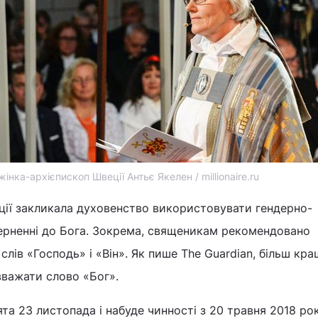
інка-архієпископ Швеції Антьє Якелен / millionaire.ru
ії закликала духовенство використовувати гендерно-
ерненні до Бога. Зокрема, священикам рекомендовано
слів «Господь» і «Він». Як пише The Guardian, більш кр
вважати слово «Бог».
та 23 листопада і набуде чинності з 20 травня 2018 рок