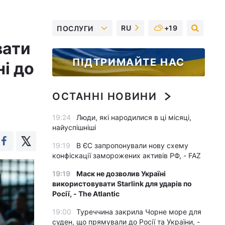
RU
+19
ПОСЛУГИ
вати
ПІДТРИМАЙТЕ НАС
і до
ОСТАННІ НОВИНИ
19:24
Люди, які народилися в ці місяці,
найуспішніші
19:19
В ЄС запропонували нову схему
конфіскації заморожених активів РФ, - FAZ
19:19
Маск не дозволив Україні
використовувати Starlink для ударів по
Росії, - The Atlantic
19:00
Туреччина закрила Чорне море для
суден, що прямували до Росії та України, -