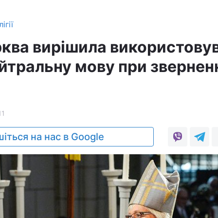
ігії
рква вирішила використову
йтральну мову при зверненн
11
іться на нас в Google