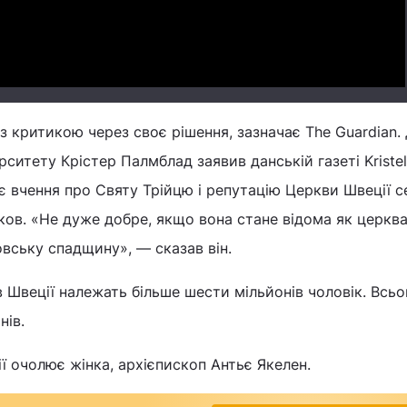
 з критикою через своє рішення, зазначає The Guardian.
рситету Крістер Палмблад заявив данській газеті Kristel
є вчення про Святу Трійцю і репутацію Церкви Швеції с
ов. «Не дуже добре, якщо вона стане відома як церква
вську спадщину», — сказав він.
 Швеції належать більше шести мільйонів чоловік. Всьо
нів.
ї очолює жінка, архієпископ Антьє Якелен.