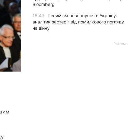
Bloomberg
18:43
Песимізм повернувся в Україну:
аналітик застеріг від помилкового погляду
на війну
Реклама
ащим
у.