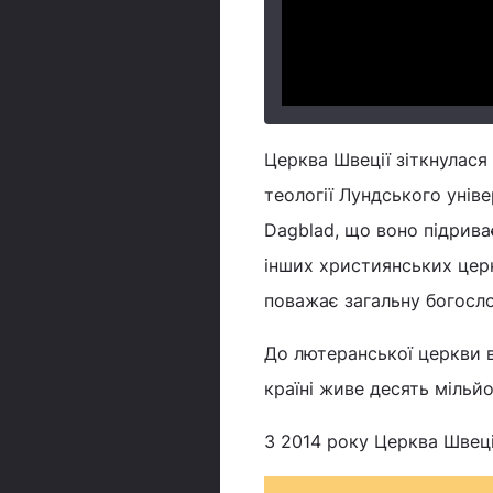
Церква Швеції зіткнулася
теології Лундського уніве
Dagblad, що воно підрива
інших християнських церк
поважає загальну богосло
До лютеранської церкви в
країні живе десять мільйо
З 2014 року Церква Швеці