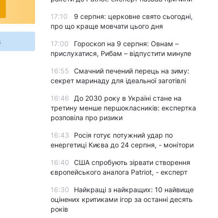
17:10
9 серпня: церковне свято сьогодні,
про що краще мовчати цього дня
s
17:00
Гороскоп на 9 серпня: Овнам –
прислухатися, Рибам – відпустити минуле
16:55
Смачний печений перець на зиму:
секрет маринаду для ідеальної заготівлі
16:46
До 2030 року в Україні стане на
третину менше першокласників: експертка
розповіла про ризики
16:43
Росія готує потужний удар по
енергетиці Києва до 24 серпня, - монітори
16:40
США спробують зірвати створення
європейського аналога Patriot, - експерт
16:30
Найкращі з найкращих: 10 найвище
оцінених критиками ігор за останні десять
років