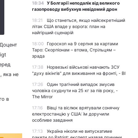
18:34
У Болгарії неподалік від великого
газопроводу вибухнув невідомий дрон
18:21
Що станеться, якщо найсекретніший
літак США впаде у ворога: план на
найгірший сценарій
18:00
Гороскоп на 9 серпня за картами
 Доцент
Таро: Скорпіонам – втома, Стрільцям –
igt
зрада
еред
17:38
Норвезькі військові навчають ЗСУ
"духу вікінгів" для виживання на фронті, - BI
, яка не
17:26
Один трагічний випадок змусив
чоловіка схуднути на 25 кг за пів року, -
The Mirror
го в
17:16
Вівці та віслюк врятували сонячну
електростанцію у США: їм доручили
особливе завдання
17:13
Україна ніколи не випускатиме
ракети до Patriot: експерт назвав причини