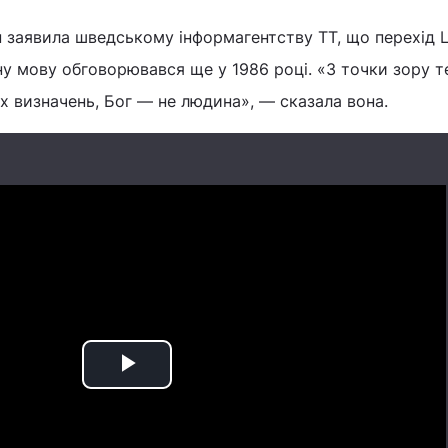
н заявила шведському інформагентству TT, що перехід 
ну мову обговорювався ще у 1986 році. «З точки зору те
 визначень, Бог — не людина», — сказала вона.
Play
Video