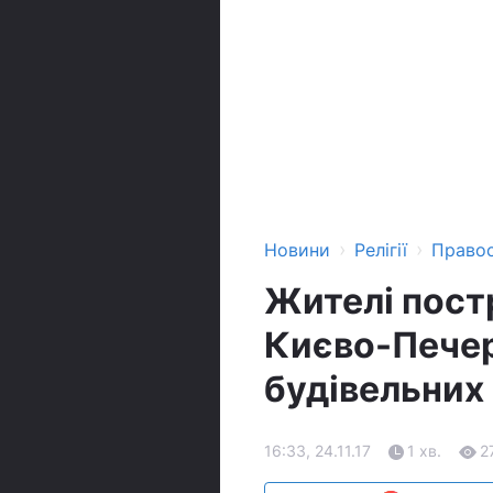
›
›
Новини
Релігії
Право
Жителі пост
Києво-Печерс
будівельних 
16:33, 24.11.17
1 хв.
2