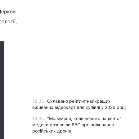
Церкви
ології,
18:35
Складено рейтинг найкращих
вживаних відеокарт для купівлі у 2026 році
18:35
"Молимося, коли веземо пацієнта":
медики розповіли BBC про полювання
російських дронів