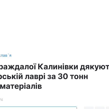
слав`я
раждалої Калинівки дякую
ькій лаврі за 30 тонн
матеріалів
74