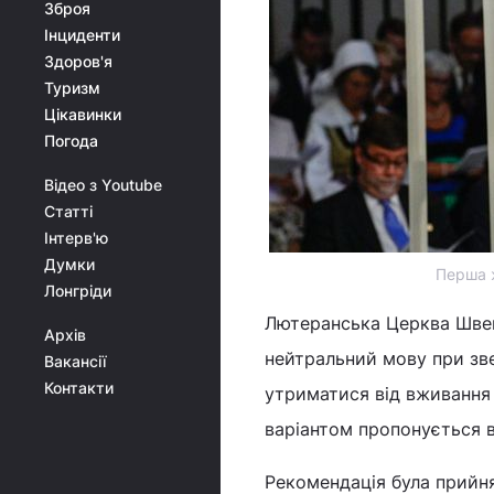
Зброя
Інциденти
Здоров'я
Туризм
Цікавинки
Погода
Відео з Youtube
Статті
Інтерв'ю
Думки
Перша ж
Лонгріди
Лютеранська Церква Швец
Архів
нейтральний мову при зв
Вакансії
Контакти
утриматися від вживання 
варіантом пропонується 
Рекомендація була прийня