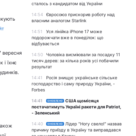
сталось з кандидатом від України
14:54
Євросоюз прискорив роботу над
якують
власним аналогом Starlink
йт
14:51
Уся лінійка iPhone 17 може
подорожчати вже в понеділок: що
відбувається
7 вересня
14:50
Чоловіка висміювали за посадку 11
тисяч дерев: за кілька років усі побачили
 і їхнє
результат
удинків.
14:41
Росія знищує українське сільське
господарство і саму природу України, -
Forbes
14:41
США щомісяця
ОНОВЛЕНО
постачатимуть Україні ракети для Patriot,
- Зеленський
14:40
Лідер "Ногу свело!" назвав
ОНОВЛЕНО
також
причину приїзду в Україну та виправдався
кої
за концерти в Криму