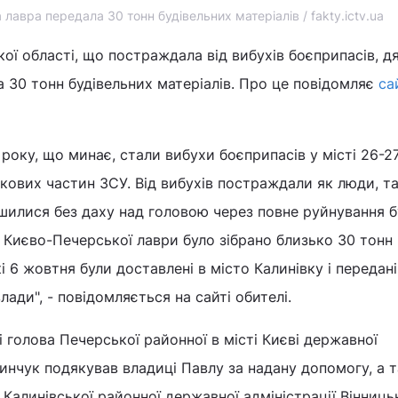
лавра передала 30 тонн будівельних матеріалів / fakty.ictv.ua
кої області, що постраждала від вибухів боєприпасів, д
а 30 тонн будівельних матеріалів. Про це повідомляє
са
 року, що минає, стали вибухи боєприпасів у місті 26-2
ськових частин ЗСУ. Від вибухів постраждали як люди, так
шилися без даху над головою через повне руйнування б
Києво-Печерської лаври було зібрано близько 30 тонн
кі 6 жовтня були доставлені в місто Калинівку і передані
ади", - повідомляється на сайті обителі.
 голова Печерської районної в місті Києві державної
тинчук подякував владиці Павлу за надану допомогу, а 
 Калинівської районної державної адміністрації Вінниць