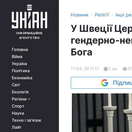
›
›
Новини
Релігії
Інші рел
У Швеції Це
ІНФОРМАЦІЙНЕ
гендерно-не
АГЕНТСТВО
Бога
Головна
Війна
Україна
17:04, 24.11.17
1 хв.
6
Політика
Економіка
Підпиш
Світ
Екологія
Регіони
Спорт
Наука
Техно і зв'язок
Лайт