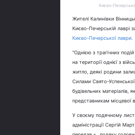
Києво-Печерська 
Жителі Калинівки Вінниць
Києво-Печерській лаврі з
Києво-Печерської лаври.
"Однією з трагічних подій
на території однієї з вій
житло, деякі родини зали
Силами Свято-Успенської 
будівельних матеріалів, я
представникам місцевої вл
У своєму подячному листі
адміністрації Сергій Мар
передав «...подяку голови