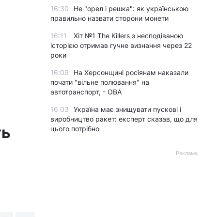
16:30
Не "орел і решка": як українською
правильно назвати сторони монети
16:11
Хіт №1 The Killers з несподіваною
історією отримав гучне визнання через 22
роки
16:09
На Херсонщині росіянам наказали
почати "вільне полювання" на
автотранспорт, - ОВА
16:03
Україна має знищувати пускові і
виробництво ракет: експерт сказав, що для
ть
цього потрібно
Реклама