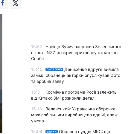
15:57
Навіщо Вучич запросив Зеленського
в гості: NZZ розкрив приховану стратегію
Сербії
15:45
Денисенко вдруге вийшла
ОНОВЛЕНО
заміж: обранець акторки опублікував фото
та зробив заяву
15:31
Космічна програма Росії залежить
від Китаю: ЗМІ розкрили деталі
15:13
Зеленський: Українська оборонка
може збільшити виробництво вдвічі, але є
умова
15:04
Обрання суддів МКС: що
ДУМКА