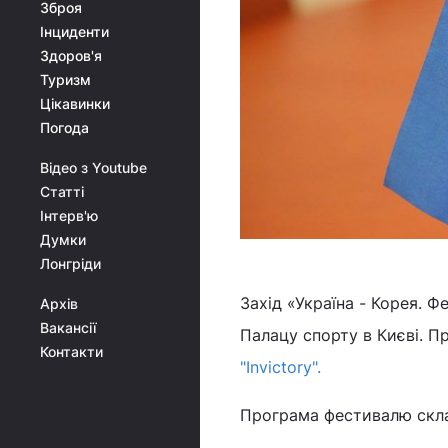
Зброя
Інциденти
Здоров'я
Туризм
Цікавинки
Погода
Відео з Youtube
Статті
Інтерв'ю
Думки
Лонгріди
Захід «Україна - Корея. 
Архів
Вакансії
Палацу спорту в Києві. П
Контакти
"Іnvictory".
Програма фестивалю скла