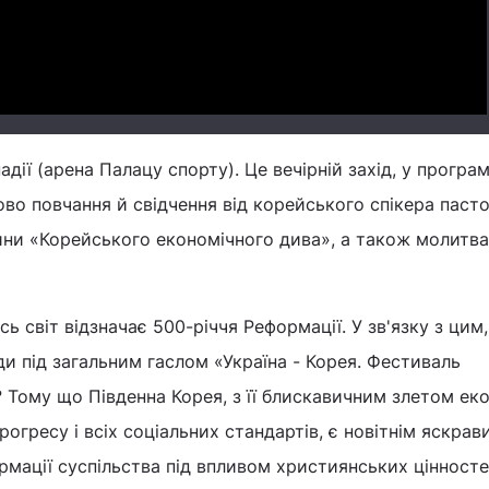
адії (арена Палацу спорту). Це вечірній захід, у програм
ово повчання й свідчення від корейського спікера паст
ини «Корейського економічного дива», а також молитва
ь світ відзначає 500-річчя Реформації. У зв'язку з цим, 
и під загальним гаслом «Україна - Корея. Фестиваль
 Тому що Південна Корея, з її блискавичним злетом еко
огресу і всіх соціальних стандартів, є новітнім яскрав
мації суспільства під впливом християнських цінносте