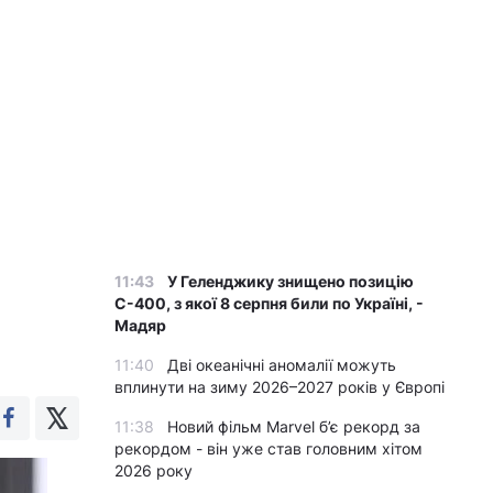
11:43
У Геленджику знищено позицію
С-400, з якої 8 серпня били по Україні, -
Мадяр
11:40
Дві океанічні аномалії можуть
вплинути на зиму 2026–2027 років у Європі
11:38
Новий фільм Marvel б’є рекорд за
рекордом - він уже став головним хітом
2026 року