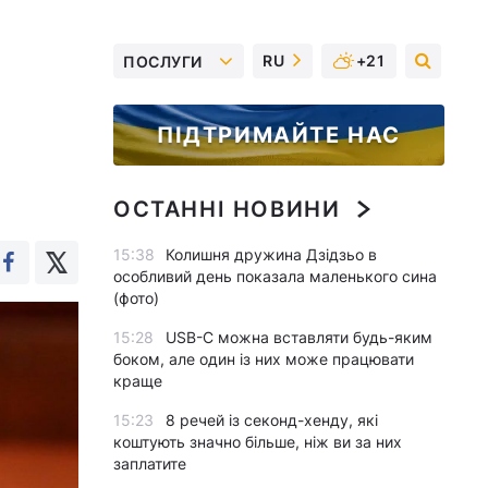
RU
+21
ПОСЛУГИ
ПІДТРИМАЙТЕ НАС
ОСТАННІ НОВИНИ
15:38
Колишня дружина Дзідзьо в
особливий день показала маленького сина
(фото)
15:28
USB-C можна вставляти будь-яким
боком, але один із них може працювати
краще
15:23
8 речей із секонд-хенду, які
коштують значно більше, ніж ви за них
заплатите