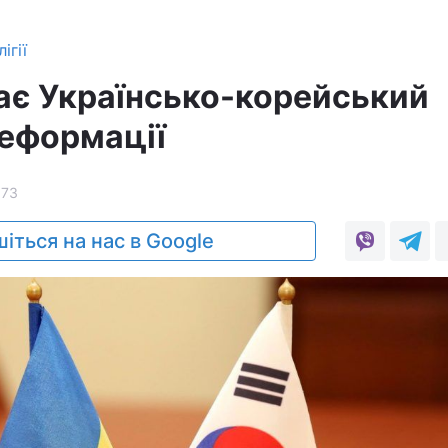
ігії
ває Українсько-корейський
еформації
173
іться на нас в Google