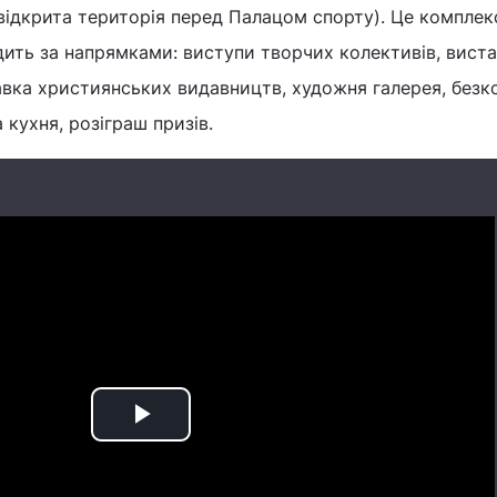
st (відкрита територія перед Палацом спорту). Це компле
дить за напрямками: виступи творчих колективів, вист
авка християнських видавництв, художня галерея, безк
 кухня, розіграш призів.
Play
Video