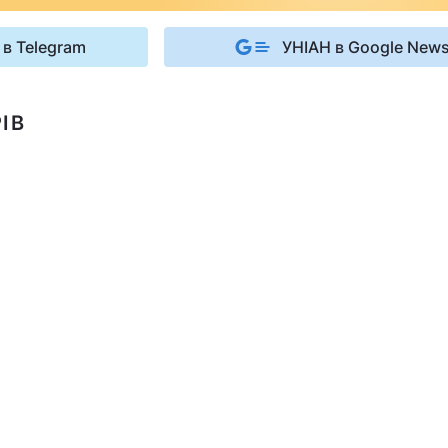
 в Telegram
УНІАН в Google New
ІВ