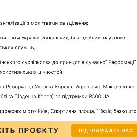
ангелізації з молитвами за зцілення;
льством України соціальних, благодійних, наукових і
ських служінь;
їнського суспільства до принципів сучасної Реформації
 християнських цінностей.
ю Реформації Україна-Корея є Українська Міжцерковна 
убліка Південна Корея) за підтримки R500.UA.
дресою: місто Київ, Спортивна площа, 1 (вхід безкошто
ІТЬ ПРОЄКТУ
ПІДТРИМАЙТЕ НАС