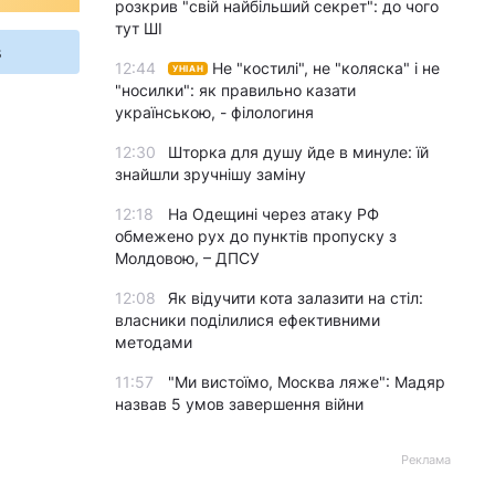
розкрив "свій найбільший секрет": до чого
тут ШІ
s
12:44
Не "костилі", не "коляска" і не
УНІАН
"носилки": як правильно казати
українською, - філологиня
12:30
Шторка для душу йде в минуле: їй
знайшли зручнішу заміну
12:18
На Одещині через атаку РФ
обмежено рух до пунктів пропуску з
Молдовою, – ДПСУ
12:08
Як відучити кота залазити на стіл:
власники поділилися ефективними
методами
11:57
"Ми вистоїмо, Москва ляже": Мадяр
назвав 5 умов завершення війни
Реклама