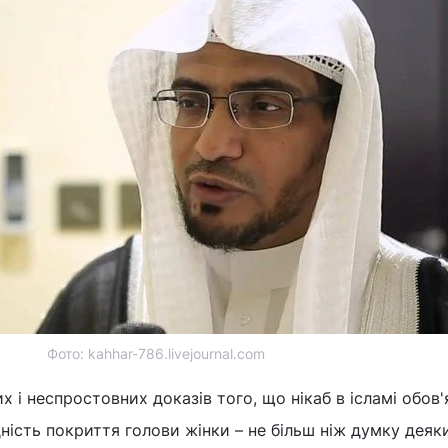
Фото: kahhar-786.livejournal.com
 і неспростовних доказів того, що нікаб в ісламі обов'
ність покриття голови жінки – не більш ніж думку деяк