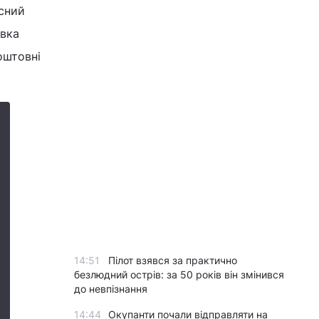
ксний
авка
оштовні
14:51
Пілот взявся за практично
безлюдний острів: за 50 років він змінився
до невпізнання
14:44
Окупанти почали відправляти на