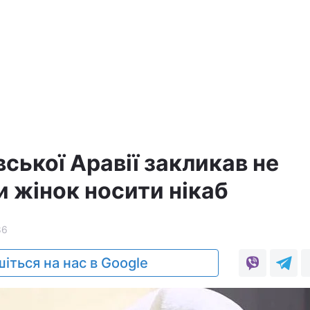
вської Аравії закликав не
 жінок носити нікаб
86
іться на нас в Google