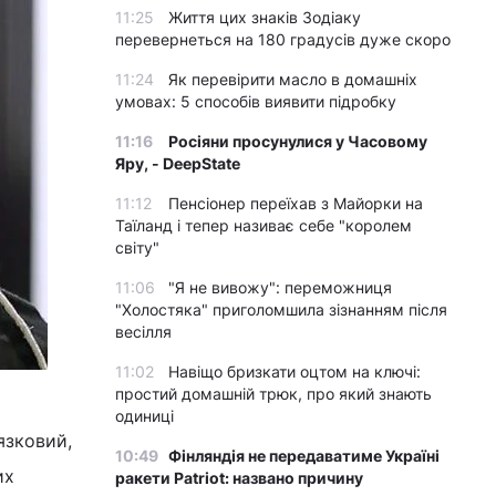
11:25
Життя цих знаків Зодіаку
перевернеться на 180 градусів дуже скоро
11:24
Як перевірити масло в домашніх
умовах: 5 способів виявити підробку
11:16
Росіяни просунулися у Часовому
Яру, - DeepState
11:12
Пенсіонер переїхав з Майорки на
Таїланд і тепер називає себе "королем
світу"
11:06
"Я не вивожу": переможниця
"Холостяка" приголомшила зізнанням після
весілля
11:02
Навіщо бризкати оцтом на ключі:
простий домашній трюк, про який знають
одиниці
язковий,
10:49
Фінляндія не передаватиме Україні
их
ракети Patriot: названо причину