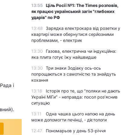
13:55
Ціль Росії №1: The Times розповів,
як працює український загін "глибоких
ударів" по РФ
13:48
Зарядка електрокара від розетки у
квартирі може обернутися серйозними
проблемами, - електрик
13:30
Газова, електрична чи індукційна:
яка плита готує їжу найшвидше
13:30
Три знаки Зодіаку ось-ось
попрощаються з самотністю та знайдуть
кохання
Рада і
13:18
Історія про те, що "поляки не дають
Україні МіГи" - неправда: посол роз’яснив
ситуацію
вний).
13:11
Одна чашка цього напою на день
може допомогти печінці, - дієтологи
12:47
Пономарьов у день 53-річчя