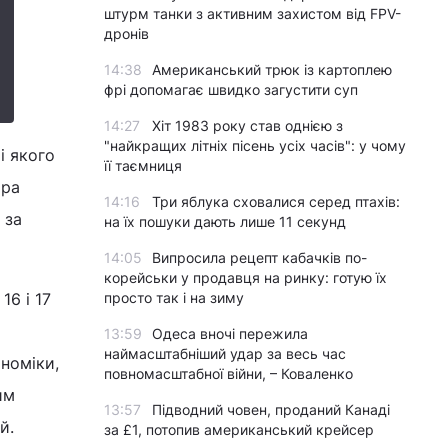
штурм танки з активним захистом від FPV-
дронів
14:38
Американський трюк із картоплею
фрі допомагає швидко загустити суп
14:27
Хіт 1983 року став однією з
"найкращих літніх пісень усіх часів": у чому
і якого
її таємниця
ора
14:16
Три яблука сховалися серед птахів:
 за
на їх пошуки дають лише 11 секунд
14:05
Випросила рецепт кабачків по-
корейськи у продавця на ринку: готую їх
16 і 17
просто так і на зиму
13:59
Одеса вночі пережила
наймасштабніший удар за весь час
номіки,
повномасштабної війни, – Коваленко
им
13:57
Підводний човен, проданий Канаді
й.
за £1, потопив американський крейсер