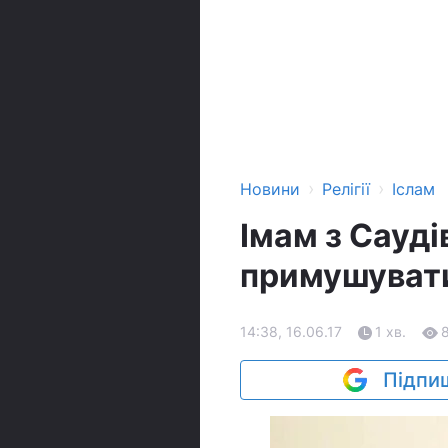
›
›
Новини
Релігії
Іслам
Імам з Сауді
примушувати
14:38, 16.06.17
1 хв.
Підпиш