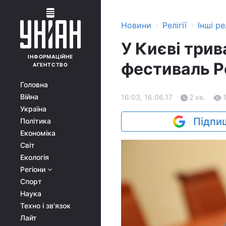
›
›
Новини
Релігії
Інші рел
У Києві три
ІНФОРМАЦІЙНЕ
фестиваль Р
АГЕНТСТВО
Головна
Війна
16:03, 16.06.17
2 хв.
Україна
Підпиш
Політика
Економіка
Світ
Екологія
Регіони
Спорт
Наука
Техно і зв'язок
Лайт