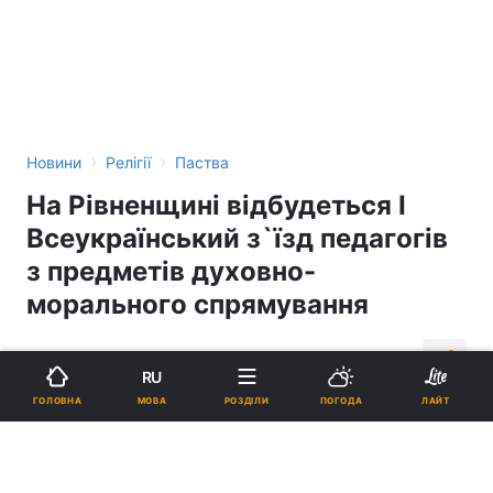
›
›
Новини
Релігії
Паства
На Рівненщині відбудеться І
Всеукраїнський з`їзд педагогів
з предметів духовно-
морального спрямування
17:41, 15.06.17
2 хв.
130
RU
МОВА
ГОЛОВНА
РОЗДІЛИ
ПОГОДА
ЛАЙТ
Підпишіться на нас в Google