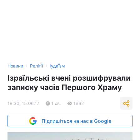
›
›
Новини
Релігії
Іудаїзм
Ізраїльські вчені розшифрували
записку часів Першого Храму
18:30, 15.06.17
1 хв.
1662
Підпишіться на нас в Google