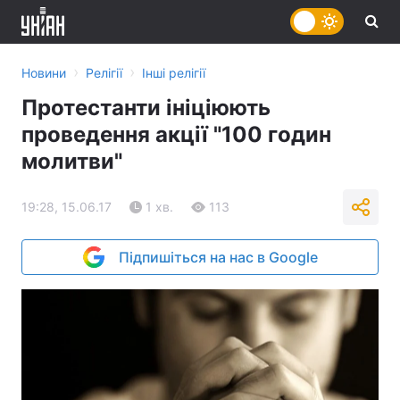
›
›
Новини
Релігії
Інші релігії
Протестанти ініціюють
проведення акції "100 годин
молитви"
19:28, 15.06.17
1 хв.
113
Підпишіться на нас в Google