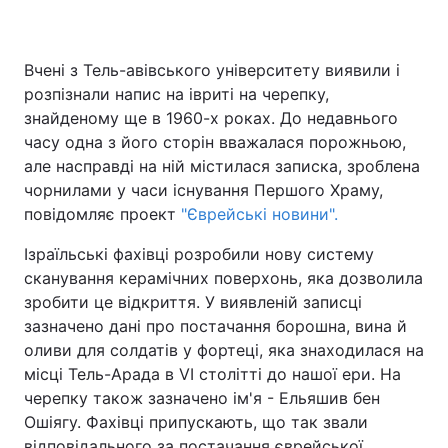
Вчені з Тель-авівського університету виявили і
розпізнали напис на івриті на черепку,
знайденому ще в 1960-х роках. До недавнього
часу одна з його сторін вважалася порожньою,
але насправді на ній містилася записка, зроблена
чорнилами у часи існування Першого Храму,
повідомляє проект
"Єврейські новини".
Ізраїльські фахівці розробили нову систему
сканування керамічних поверхонь, яка дозволила
зробити це відкриття. У виявленій записці
зазначено дані про постачання борошна, вина й
оливи для солдатів у фортеці, яка знаходилася на
місці Тель-Арада в VI столітті до нашої ери. На
черепку також зазначено ім'я - Ельяшив бен
Ошіягу. Фахівці припускають, що так звали
відповідального за постачання єврейської