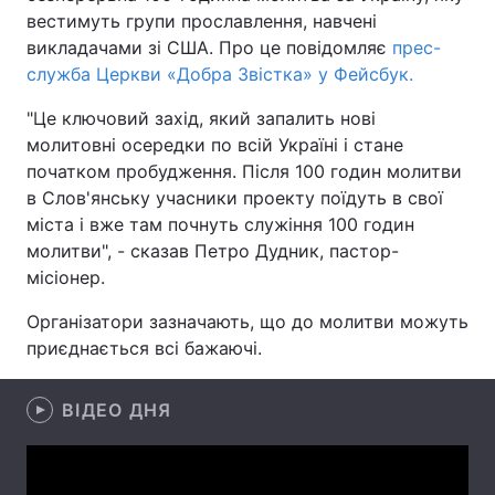
вестимуть групи прославлення, навчені
викладачами зі США. Про це повідомляє
прес-
служба Церкви «Добра Звістка» у Фейсбук.
Головна
Війна
"Це ключовий захід, який запалить нові
молитовні осередки по всій Україні і стане
Україна
Політика
початком пробудження. Після 100 годин молитви
Економіка
Світ
в Слов'янську учасники проекту поїдуть в свої
міста і вже там почнуть служіння 100 годин
Спорт
Наука
молитви", - сказав Петро Дудник, пастор-
місіонер.
Техно і зв'язок
Лайт
Організатори зазначають, що до молитви можуть
Зброя
Інциденти
приєднається всі бажаючі.
Здоров'я
Туризм
ВІДЕО ДНЯ
Цікавинки
Погода
Екологія
Регіони