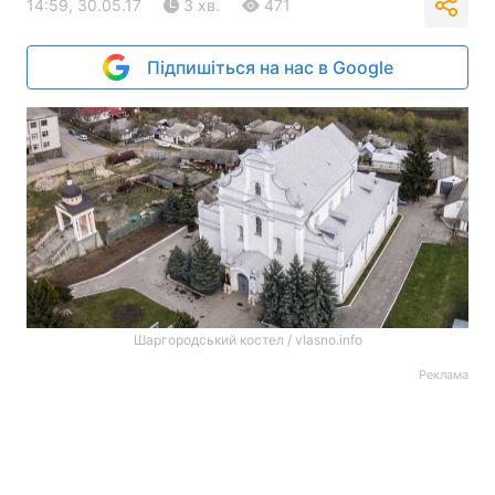
14:59, 30.05.17
3 хв.
471
Підпишіться на нас в Google
Шаргородський костел / vlasno.info
Реклама