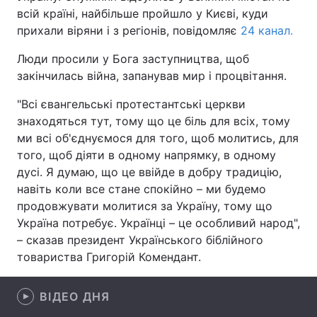
всій країні, найбільше пройшло у Києві, куди
прихали віряни і з регіонів, повідомляє
24 канал.
Люди просили у Бога заступництва, щоб
Головна
Війна
закінчилась війна, запанував мир і процвітання.
Україна
Політика
"Всі євангельські протестантські церкви
знаходяться тут, тому що це біль для всіх, тому
Економіка
Світ
ми всі об'єднуємося для того, щоб молитись, для
того, щоб діяти в одному напрямку, в одному
Спорт
Наука
дусі. Я думаю, що це ввійде в добру традицію,
Техно і зв'язок
Лайт
навіть коли все стане спокійно – ми будемо
продовжувати молитися за Україну, тому що
Зброя
Інциденти
Україна потребує. Українці – це особливий народ",
– сказав президент Українського біблійного
Здоров'я
Туризм
товариства Григорій Комендант.
Цікавинки
Погода
ВІДЕО ДНЯ
Екологія
Регіони