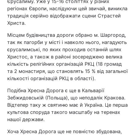
Єрусалиму. Уже у 15-16 століттях у різних
регіонах Європи, наслідуючи цей звичай, виникла
традиція серійно відображати сцени Страстей
Христа.
Місцем будівництва дороги обрано м. Шаргород,
так як пагорби у місті і навколо нього, нагадують
єрусалимські, по яких проходив останній шлях
Христос, а також в районі зосереджено велика
кількість релігійних організацій РКЦ (18 громад
та 2 монастиря, що становлять 15 % від загальної
кількості організацій РКЦ в області).
Подібна Хресна Дорога є ще в Кальварії
Зебжидовській (Польща), що неподалік Кракова.
Відтепер таку ж святиню має й Україна. Це перша
культова споруда такого масштабу на теренах
нашої держави.
Хоча Хресна Дорога ще не повністю збудована,