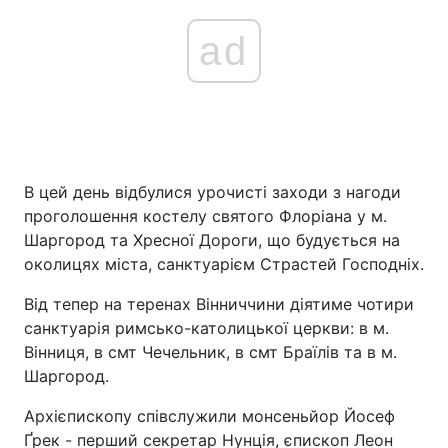
ad
В цей день відбулися урочисті заходи з нагоди
проголошення костелу святого Флоріана у м.
Шаргород та Хресної Дороги, що будується на
околицях міста, санктуарієм Страстей Господніх.
Від тепер на теренах Вінниччини діятиме чотири
санктуарія римсько-католицької церкви: в м.
Вінниця, в смт Чечельник, в смт Браїлів та в м.
Шаргород.
Архієпископу співслужили монсеньйор Йосеф
Ґрек - перший секретар Нунція, єпископ Леон