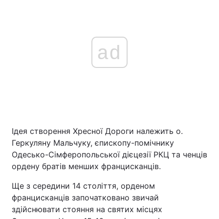
ad
Ідея створення Хресної Дороги належить о.
Геркуляну Мальчуку, єпископу-помічнику
Одесько-Сімферопольської дієцезії РКЦ та ченців
ордену братів менших францисканців.
Ще з середини 14 століття, орденом
францисканців започатковано звичай
здійснювати стояння на святих місцях