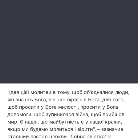
Лонгріди
Відео з Youtube
Статті
Інтерв'ю
Думки
Архів
Вакансії
Контакти
Послуги
"Ідея цієї молитви в тому, щоб об'єдналися люди,
які знають Бога, всі, що вірять в Бога, для того,
щоб просити у Бога милості, просити у Бога
допомоги, щоб зупинилася війна, щоб прийшов
мир. Є надія, що майбутність є у нашої країни,
якщо ми будемо молиться і вірити", – зазначив
старший пастор церкви "Добра звістка" у