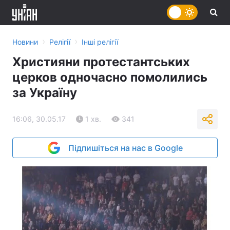
›
›
Новини
Релігії
Інші релігії
Християни протестантських
церков одночасно помолились
за Україну
16:06, 30.05.17
1 хв.
341
Підпишіться на нас в Google