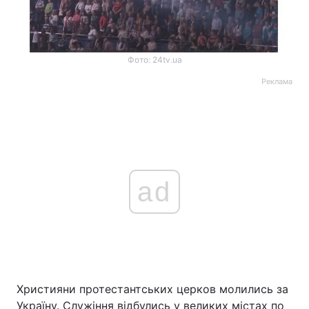
Фото: 24tv.ua
Реклама
ad
Християни протестантських церков молились за
Україну. Служіння відбулись у великих містах по