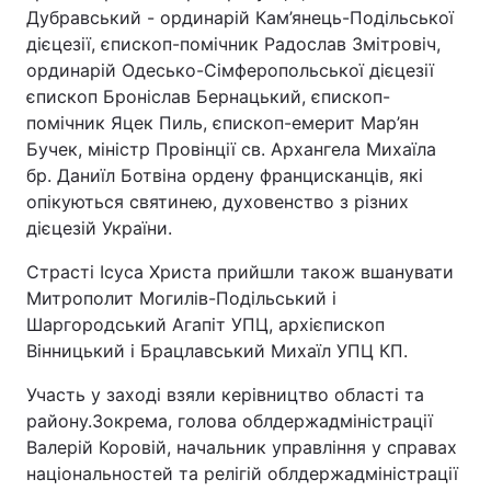
Дубравський - ординарій Кам’янець-Подільської
дієцезії, єпископ-помічник Радослав Змітровіч,
ординарій Одесько-Сімферопольської дієцезії
єпископ Броніслав Бернацький, єпископ-
помічник Яцек Пиль, єпископ-емерит Мар’ян
Бучек, міністр Провінції св. Архангела Михаїла
бр. Даниїл Ботвіна ордену францисканців, які
опікуються святинею, духовенство з різних
дієцезій України.
Страсті Ісуса Христа прийшли також вшанувати
Митрополит Могилів-Подільський і
Шаргородський Агапіт УПЦ, архієпископ
Вінницький і Брацлавський Михаїл УПЦ КП.
Участь у заході взяли керівництво області та
району.Зокрема, голова облдержадміністрації
Валерій Коровій, начальник управління у справах
національностей та релігій облдержадміністрації