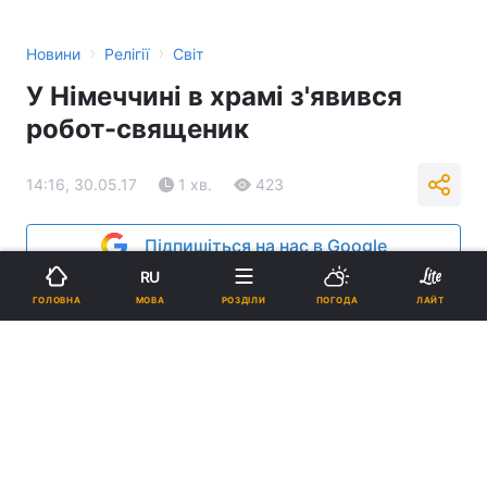
›
›
Новини
Релігії
Світ
У Німеччині в храмі з'явився
робот-священик
14:16, 30.05.17
1 хв.
423
Підпишіться на нас в Google
RU
МОВА
ГОЛОВНА
РОЗДІЛИ
ПОГОДА
ЛАЙТ