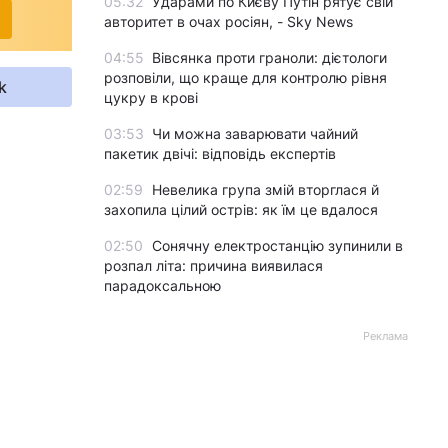
05:32
Ударами по Києву Путін рятує свій
авторитет в очах росіян, - Sky News
04:55
Вівсянка проти граноли: дієтологи
розповіли, що краще для контролю рівня
k
цукру в крові
03:53
Чи можна заварювати чайний
пакетик двічі: відповідь експертів
02:59
Невелика група змій вторглася й
захопила цілий острів: як їм це вдалося
02:50
Сонячну електростанцію зупинили в
розпал літа: причина виявилася
парадоксальною
Реклама