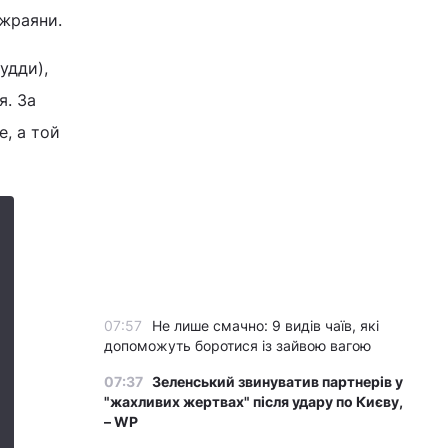
джраяни.
удди),
я. За
, а той
07:57
Не лише смачно: 9 видів чаїв, які
допоможуть боротися із зайвою вагою
07:37
Зеленський звинуватив партнерів у
"жахливих жертвах" після удару по Києву,
– WP