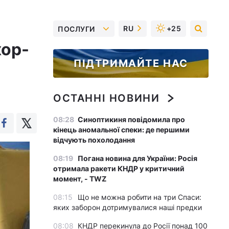
RU
+25
ПОСЛУГИ
хор-
ПІДТРИМАЙТЕ НАС
ОСТАННІ НОВИНИ
08:28
Синоптикиня повідомила про
кінець аномальної спеки: де першими
відчують похолодання
08:19
Погана новина для України: Росія
отримала ракети КНДР у критичний
момент, - TWZ
08:15
Що не можна робити на три Спаси:
яких заборон дотримувалися наші предки
08:08
КНДР перекинула до Росії понад 100