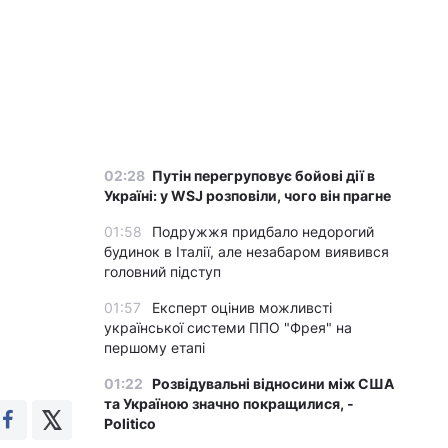
02:28
Путін перегруповує бойові дії в
Україні: у WSJ розповіли, чого він прагне
01:58
Подружжя придбало недорогий
будинок в Італії, але незабаром виявився
головний підступ
01:57
Експерт оцінив можливсті
української системи ППО "Фрея" на
першому етапі
01:22
Розвідувальні відносини між США
та Україною значно покращилися, -
Politico