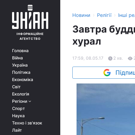
›
›
Новини
Релігії
Інші рел
Завтра будд
ІНФОРМАЦІЙНЕ
хурал
АГЕНТСТВО
Головна
Війна
17:59, 08.05.17
2 хв.
Україна
Підпиш
Політика
Економіка
Світ
Екологія
Регіони
Спорт
Наука
Техно і зв'язок
Лайт