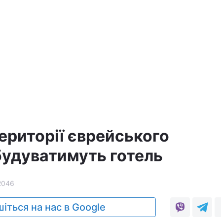
території єврейського
удуватимуть готель
2046
іться на нас в Google