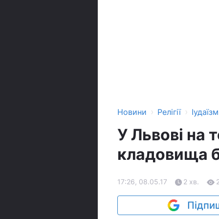
›
›
Новини
Релігії
Іудаїзм
У Львові на 
кладовища б
17:26, 08.05.17
2 хв.
Підпиш