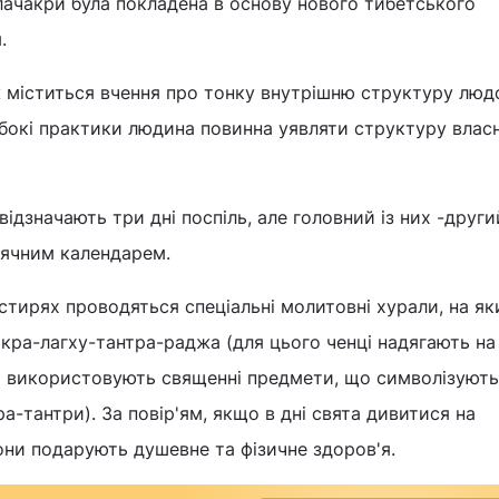
лачакри була покладена в основу нового тибетського
.
ж міститься вчення про тонку внутрішню структуру люд
ибокі практики людина повинна уявляти структуру влас
ідзначають три дні поспіль, але головний із них -други
сячним календарем.
стирях проводяться спеціальні молитовні хурали, на як
кра-лагху-тантра-раджа (для цього ченці надягають на
та використовують священні предмети, що символізують
а-тантри). За повір'ям, якщо в дні свята дивитися на
ни подарують душевне та фізичне здоров'я.