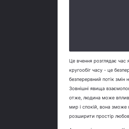
Це вчення розглядає час я
кругообіг часу - це безпе
безперервний потік змін н
Зовнішні явища взаємопов'
отже, людина може вплива
мир і спокій, вона зможе
розширити простір любові,