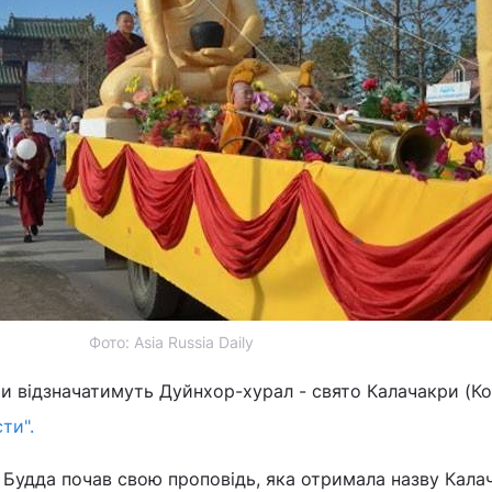
Фото: Asia Russia Daily
ти відзначатимуть Дуйнхор-хурал - свято Калачакри (Ко
ти".
, Будда почав свою проповідь, яка отримала назву Кала