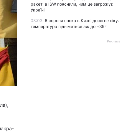
ракет: в ISW пояснили, чим це загрожує
Україні
08:03
6 серпня спека в Києві досягне піку:
температура підніметься аж до +39°
Реклама
ла),
чакра-