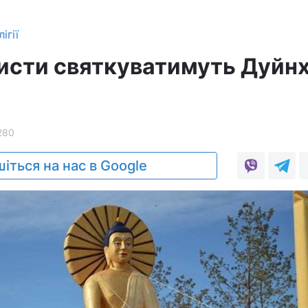
ігії
исти святкуватимуть Дуйн
280
іться на нас в Google