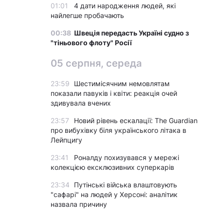
01:01
4 дати народження людей, які
найлегше пробачають
00:38
Швеція передасть Україні судно з
"тіньового флоту" Росії
05 серпня, середа
23:59
Шестимісячним немовлятам
показали павуків і квіти: реакція очей
здивувала вчених
23:57
Новий рівень ескалації: The Guardian
про вибухівку біля українського літака в
Лейпцигу
23:41
Роналду похизувався у мережі
колекцією ексклюзивних суперкарів
23:34
Путінські війська влаштовують
"сафарі" на людей у Херсоні: аналітик
назвала причину