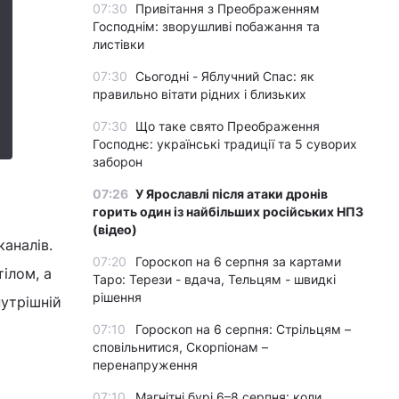
07:30
Привітання з Преображенням
Господнім: зворушливі побажання та
листівки
07:30
Сьогодні - Яблучний Спас: як
правильно вітати рідних і близьких
07:30
Що таке свято Преображення
Господнє: українські традиції та 5 суворих
заборон
07:26
У Ярославлі після атаки дронів
горить один із найбільших російських НПЗ
(відео)
каналів.
07:20
Гороскоп на 6 серпня за картами
ілом, а
Таро: Терези - вдача, Тельцям - швидкі
рішення
утрішній
07:10
Гороскоп на 6 серпня: Стрільцям –
сповільнитися, Скорпіонам –
перенапруження
07:10
Магнітні бурі 6–8 серпня: коли