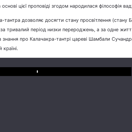
а основі цієї проповіді згодом народилася філософія ва
-тантра дозволяє досягти стану просвітлення (стану Б
е за тривалий період низки перероджень, а за одне житт
 знання про Калачакра-тантрі цареві Шамбали Сучандре
 країні.
Play