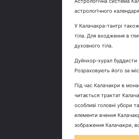
Астрологічна система Ка
астрологічного календаря
У Калачакра-тантрі тако
тіла. Для входження в гл
духовного тіла.
Дуйнхор-хурал буддисти в
Розраховують його за мі
Під час Калачакри в мона
читається трактат Калача
особливі головні убори 
елементи вчення Калачакр
зображення Калачакри, во