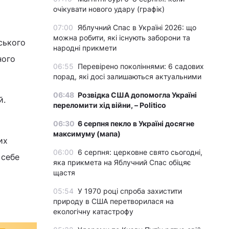
очікувати нового удару (графік)
07:00
Яблучний Спас в Україні 2026: що
можна робити, які існують заборони та
ського
народні прикмети
ного
06:55
Перевірено поколіннями: 6 садових
порад, які досі залишаються актуальними
06:48
Розвідка США допомогла Україні
й.
переломити хід війни, – Politico
06:30
6 серпня пекло в Україні досягне
максимуму (мапа)
их
06:00
6 серпня: церковне свято сьогодні,
 себе
яка прикмета на Яблучний Спас обіцяє
щастя
05:54
У 1970 році спроба захистити
природу в США перетворилася на
екологічну катастрофу