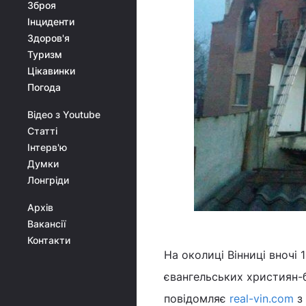
Зброя
Інциденти
Здоров'я
Туризм
Цікавинки
Погода
Відео з Youtube
Статті
Інтерв'ю
Думки
Лонгріди
Архів
Вакансії
Контакти
На околиці Вінниці вночі 
євангельських християн-б
повідомляє
real-vin.com
з 