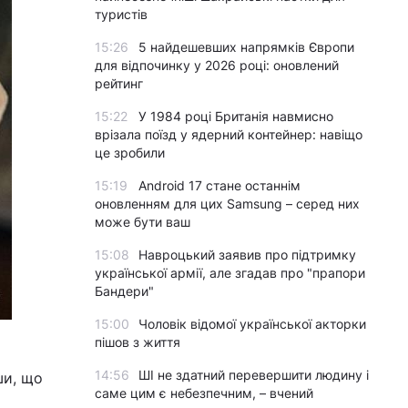
туристів
15:26
5 найдешевших напрямків Європи
для відпочинку у 2026 році: оновлений
рейтинг
15:22
У 1984 році Британія навмисно
врізала поїзд у ядерний контейнер: навіщо
це зробили
15:19
Android 17 стане останнім
оновленням для цих Samsung – серед них
може бути ваш
15:08
Навроцький заявив про підтримку
української армії, але згадав про "прапори
Бандери"
15:00
Чоловік відомої української акторки
пішов з життя
14:56
ШІ не здатний перевершити людину і
ши, що
саме цим є небезпечним, – вчений