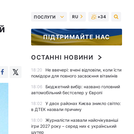
RU
+34
ПОСЛУГИ
й
ПІДТРИМАЙТЕ НАС
ОСТАННІ НОВИНИ
18:20
Не ввечері: вчені відповіли, коли їсти
помідори для повного засвоєння вітамінів
18:06
Бюджетний вибір: названо головний
автомобільний бестселер у Європі
18:02
У двох районах Києва зникло світло:
в ДТЕК назвали причину
18:00
Журналісти назвали найочікуваніші
ігри 2027 року – серед них є український
шутер