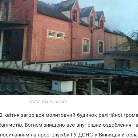
Фото: real-vin.com
12 квітня загорівся молитовний будинок релігійної гром
аптистів. Вогнем знищено все внутрішнє оздоблення та 
посиланням на прес-службу ГУ ДСНС у Вінницькій облас