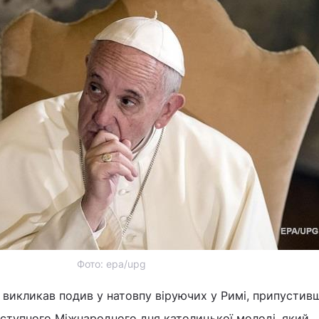
Фото: ера/upg
викликав подив у натовпу віруючих у Римі, припустив
аступного Міжнародного дня католицької молоді, який