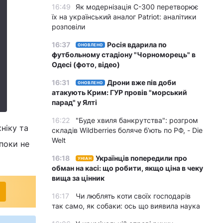
16:49
Як модернізація С-300 перетворює
їх на український аналог Patriot: аналітики
розповіли
16:37
Росія вдарила по
ОНОВЛЕНО
футбольному стадіону "Чорноморець" в
Одесі (фото, відео)
16:31
Дрони вже пів доби
ОНОВЛЕНО
атакують Крим: ГУР провів "морський
парад" у Ялті
16:22
"Буде хвиля банкрутства": розгром
ніку та
складів Wildberries боляче бʼють по РФ, - Die
Welt
 поки не
16:18
Українців попередили про
УНІАН
обман на касі: що робити, якщо ціна в чеку
вища за цінник
16:17
Чи люблять коти своїх господарів
так само, як собаки: ось що виявила наука