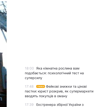
18:00
Яка кімнатна рослина вам
подобається: психологічний тест на
суперсилу
17:48
Фейкові знижки та цінові
УНІАН
пастки: юрист розкрив, як супермаркети
вводять покупців в оману
17:39
Екстренера збірної України з