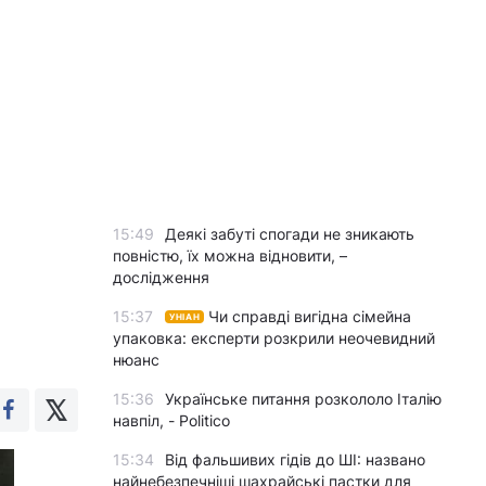
15:49
Деякі забуті спогади не зникають
повністю, їх можна відновити, –
дослідження
15:37
Чи справді вигідна сімейна
УНІАН
упаковка: експерти розкрили неочевидний
нюанс
15:36
Українське питання розкололо Італію
навпіл, - Politico
15:34
Від фальшивих гідів до ШІ: названо
найнебезпечніші шахрайські пастки для