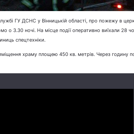
лужбі ГУ ДСНС у Вінницькій області, про пожежу в церк
о о 3.30 ночі. На місце події оперативно виїхали 28 ч
иниць спецтехніки.
иміщення храму площею 450 кв. метрів. Через годину 