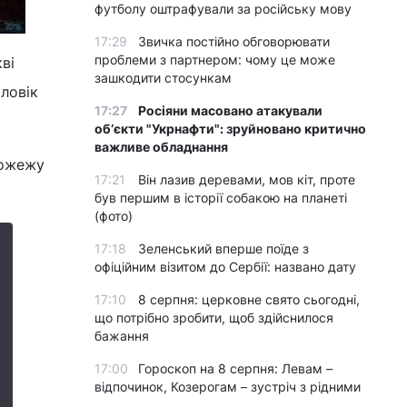
футболу оштрафували за російську мову
17:29
Звичка постійно обговорювати
проблеми з партнером: чому це може
ві
зашкодити стосункам
оловік
17:27
Росіяни масовано атакували
обʼєкти "Укрнафти": зруйновано критично
важливе обладнання
пожежу
17:21
Він лазив деревами, мов кіт, проте
був першим в історії собакою на планеті
(фото)
17:18
Зеленський вперше поїде з
офіційним візитом до Сербії: названо дату
17:10
8 серпня: церковне свято сьогодні,
що потрібно зробити, щоб здійснилося
бажання
17:00
Гороскоп на 8 серпня: Левам –
відпочинок, Козерогам – зустріч з рідними