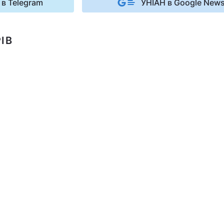
 в Telegram
УНІАН в Google New
ІВ