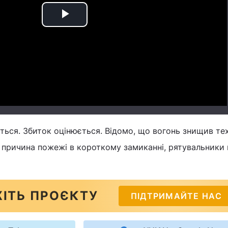
Play
Video
ься. Збиток оцінюється. Відомо, що вогонь знищив тех
бо причина пожежі в короткому замиканні, рятувальники
ІТЬ ПРОЄКТУ
ПІДТРИМАЙТЕ НАС