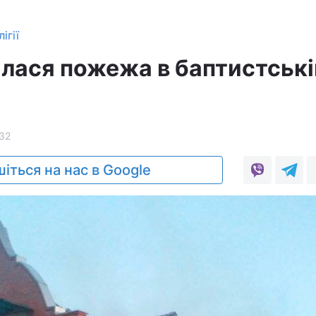
ігії
алася пожежа в баптистські
32
іться на нас в Google