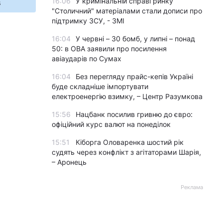
16:06
У кримінальній справі ринку
s
"Столичний" матеріалами стали дописи про
підтримку ЗСУ, - ЗМІ
16:04
У червні – 30 бомб, у липні – понад
50: в ОВА заявили про посилення
авіаударів по Сумах
16:04
Без перегляду прайс-кепів Україні
буде складніше імпортувати
електроенергію взимку, – Центр Разумкова
15:56
Нацбанк посилив гривню до євро:
офіційний курс валют на понеділок
15:51
Кіборга Оловаренка шостий рік
судять через конфлікт з агітаторами Шарія,
– Аронець
Реклама