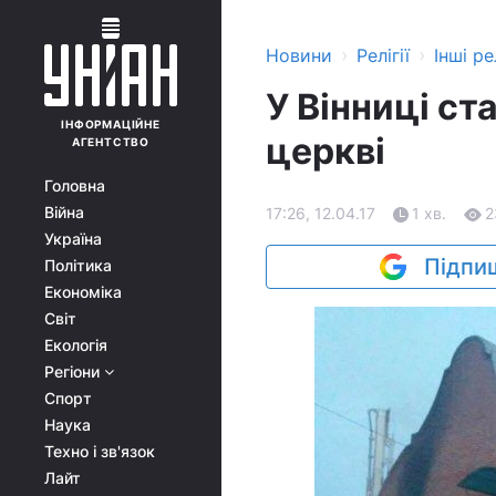
›
›
Новини
Релігії
Інші рел
У Вінниці ст
ІНФОРМАЦІЙНЕ
церкві
АГЕНТСТВО
Головна
Війна
17:26, 12.04.17
1 хв.
2
Україна
Підпиш
Політика
Економіка
Світ
Екологія
Регіони
Спорт
Наука
Техно і зв'язок
Лайт