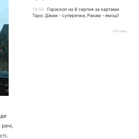
18:00
Гороскоп на 8 серпня за картами
Таро: Дівам - суперечки, Ракам - емоції
Реклама
ади
речі,
ті.