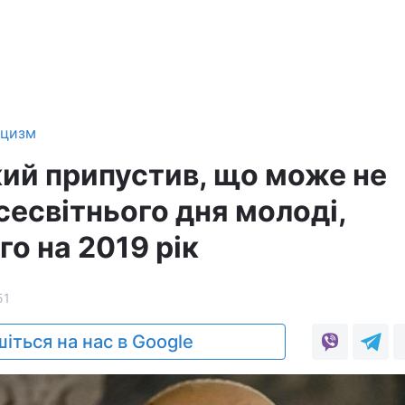
ицизм
ий припустив, що може не
сесвітнього дня молоді,
о на 2019 рік
51
іться на нас в Google