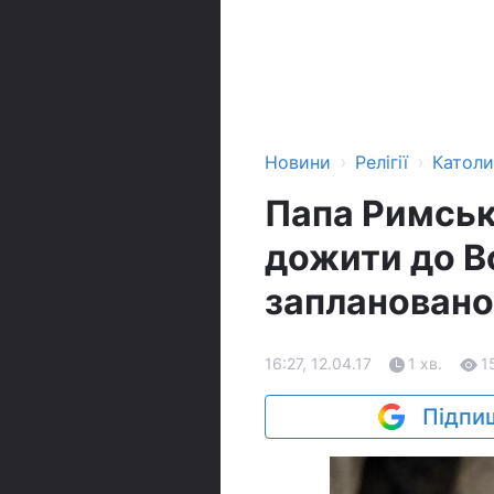
›
›
Новини
Релігії
Катол
Папа Римськ
дожити до В
запланованог
16:27, 12.04.17
1 хв.
1
Підпиш