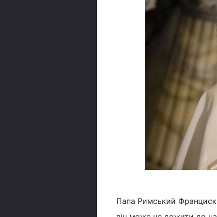
Папа Римський Франциск 
він може не дожити до н