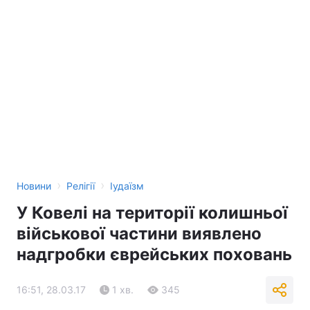
›
›
Новини
Релігії
Іудаїзм
У Ковелі на території колишньої
військової частини виявлено
надгробки єврейських поховань
16:51, 28.03.17
1 хв.
345