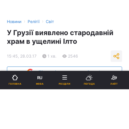
›
›
Новини
Релігії
Світ
У Грузії виявлено стародавній
храм в ущелині Ілто
15:45, 28.03.17
1 хв.
2546
Підпишіться на нас в Google
RU
МОВА
ГОЛОВНА
РОЗДІЛИ
ПОГОДА
ЛАЙТ