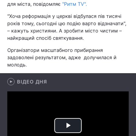
для міста, повідомляє
"Ритм ТV".
"Хоча реформація у церкві відбулася пів тисячі
років тому, сьогодні цю подію варто відзначати",
Головна
Війна
– кажуть християни. А зробити місто чистим –
найкращий спосіб святкування.
Україна
Політика
Організатори масштабного прибирання
Економіка
Світ
задоволені результатом, адже долучилася й
молодь.
Спорт
Наука
Техно і зв'язок
Лайт
ВІДЕО ДНЯ
Зброя
Інциденти
Здоров'я
Туризм
Цікавинки
Погода
Play
Екологія
Регіони