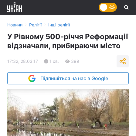
›
›
Новини
Релігії
Інші релігії
У Рівному 500-річчя Реформації
відзначали, прибираючи місто
17:32, 28.03.17
1 хв.
399
Підпишіться на нас в Google