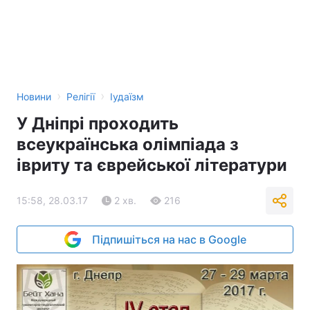
›
›
Новини
Релігії
Іудаїзм
У Дніпрі проходить
всеукраїнська олімпіада з
івриту та єврейської літератури
15:58, 28.03.17
2 хв.
216
Підпишіться на нас в Google