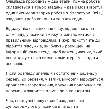
Олімпіада проходить у два етапи. Кожна робота
складається з трьох завдань – два з мови іврит, і
одна письмова творча робота з літератури. Всі ці
завдання треба виконати за п'ять годин.
Відразу після закінчення часу, відведеного на
олімпіаду, учасники зможуть ознайомитися з
правильними відповідями, а журі приступить до
підбиття підсумків, які будуть розміщені на
інформаційному стенді, щоб кожен учасник, який
непогоджується з висновками журі, міг подати
апеляцію.
Після розгляду апеляцій і остаточних рішень, у
середу, 29 березня, у залі «BallRoom» відбудеться
урочисте нагородження, вручення подарунків та
церемонія закриття олімпіади з концертом.
Час, поки учні пишуть свої завдання, які
супроводжують учасників вчителі та