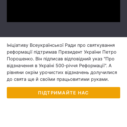
Video
Лонгріди
Відео з Youtube
Статті
Інтерв'ю
Думки
Ініціативу Всеукраїнської Ради про святкування
реформації підтримав Президент України Петро
Архів
Вакансії
Порошенко. Він підписав відповідний указ "Про
Контакти
відзначення в Україні 500-річчя Реформації". А
рівняни окрім урочистих відзначень долучилися
Послуги
до свята ще й своїми працьовитими руками.
ПІДТРИМАЙТЕ НАС