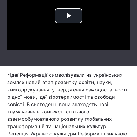
Лонгріди
Play
Відео з Youtube
Статті
Video
Інтерв'ю
Думки
Архів
Вакансії
Контакти
«Ідеї Реформації символізували на українських
землях новий етап розвитку освіти, науки,
Послуги
книгодрукування, утвердження самодостатності
рідної мови, ідеї віротерпимості та свободи
совісті. В сьогоденні вони знаходять нові
тлумачення в контексті спільного
взаємообумовленого розвитку глобальних
трансформацій та національних культур.
Рецепція Україною культури Реформації значною