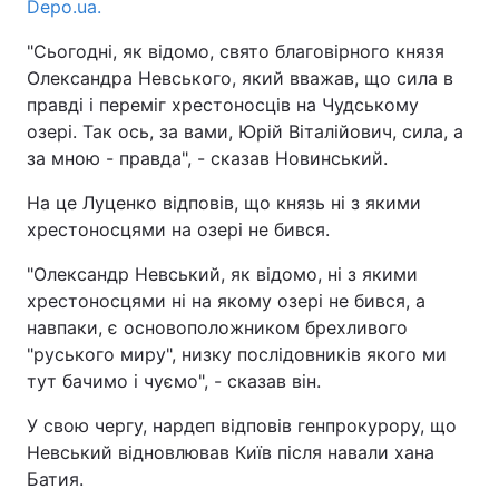
Depo.ua.
"Сьогодні, як відомо, свято благовірного князя
Олександра Невського, який вважав, що сила в
правді і переміг хрестоносців на Чудському
озері. Так ось, за вами, Юрій Віталійович, сила, а
за мною - правда", - сказав Новинський.
На це Луценко відповів, що князь ні з якими
хрестоносцями на озері не бився.
"Олександр Невський, як відомо, ні з якими
хрестоносцями ні на якому озері не бився, а
навпаки, є основоположником брехливого
"руського миру", низку послідовників якого ми
тут бачимо і чуємо", - сказав він.
У свою чергу, нардеп відповів генпрокурору, що
Невський відновлював Київ після навали хана
Батия.