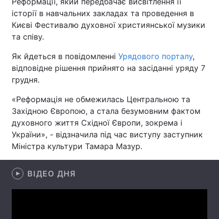
Реформації, який передбачає висвітлення її
історії в навчальних закладах та проведення в
Києві Фестивалю духовної християнської музики
та співу.
Головна
Війна
Як йдеться в повідомленні
Урядового порталу
,
Україна
Політика
відповідне рішення прийнято на засіданні уряду 7
грудня.
Економіка
Світ
«Реформація не обмежилась Центральною та
Спорт
Наука
Західною Європою, а стала безумовним фактом
духовного життя Східної Європи, зокрема і
Техно і зв'язок
Лайт
України», - відзначила під час виступу заступник
Міністра культури Тамара Мазур.
Зброя
Інциденти
Здоров'я
Туризм
ВІДЕО ДНЯ
Цікавинки
Погода
Екологія
Регіони