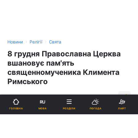
›
›
Новини
Релігії
Свята
8 грудня Православна Церква
вшановує пам'ять
священномученика Климента
Римського
11:42, 08.12.16
2 хв.
138
RU
МОВА
ГОЛОВНА
РОЗДІЛИ
ПОГОДА
ЛАЙТ
Підпишіться на нас в Google