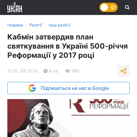
›
›
Новини
Релігії
Інші релігії
Кабмін затвердив план
святкування в Україні 500-річчя
Реформації у 2017 році
12:10, 08.12.16
4 хв.
288
Підпишіться на нас в Google