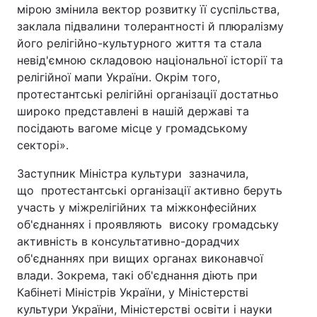
мірою змінила вектор розвитку її суспільства,
Тема оформлення
заклала підвалини толерантності й плюралізму
його релігійно-культурного життя та стала
невід'ємною складовою національної історії та
релігійної мапи України. Окрім того,
протестантські релігійні організації достатньо
широко представлені в нашій державі та
посідають вагоме місце у громадському
секторі».
Заступник Міністра культури зазначила,
що протестантські організації активно беруть
участь у міжрелігійних та міжконфесійних
об'єднаннях і проявляють високу громадську
активність в консультативно-дорадчих
об'єднаннях при вищих органах виконавчої
влади. Зокрема, такі об'єднання діють при
Кабінеті Міністрів України, у Міністерстві
культури України, Міністерстві освіти і науки