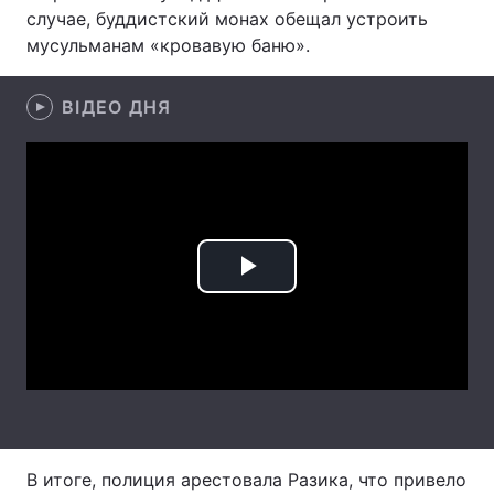
случае, буддистский монах обещал устроить
Лонгріди
мусульманам «кровавую баню».
Відео з Youtube
Статті
ВІДЕО ДНЯ
Інтерв'ю
Думки
Архів
Вакансії
Контакти
Play
Послуги
Video
В итоге, полиция арестовала Разика, что привело