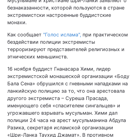
Мусульмане и христиане Шри-Ланки заявляют о
безнаказанности, которой пользуются в стране
экстремистски настроенные буддистские
монахи.
Головна
Війна
Как сообщает
"Голос ислама",
при практическом
Україна
Політика
бездействии полиции экстремисты
терроризируют представителей религиозных и
Економіка
Світ
этнических меньшинств.
Спорт
Наука
16 ноября буддист Гнанасара Хими, лидер
экстремистской монашеской организации «Боду
Техно і зв'язок
Лайт
Бала Сена» обрушился с гневными нападками на
ланкийскую полицию за то, что она арестовала
Зброя
Інциденти
другого экстремиста – Суреша Прасада,
именующего себя «спасителем сингальцев» и
Здоров'я
Туризм
угрожавшего взрывать мусульман. Хими дал
полиции 24 часа на арест мусульманина Абдула
Цікавинки
Погода
Разика, секретаря исламской организации
Екологія
Регіони
«Шри-Ланка Таухид Джамат». В противном