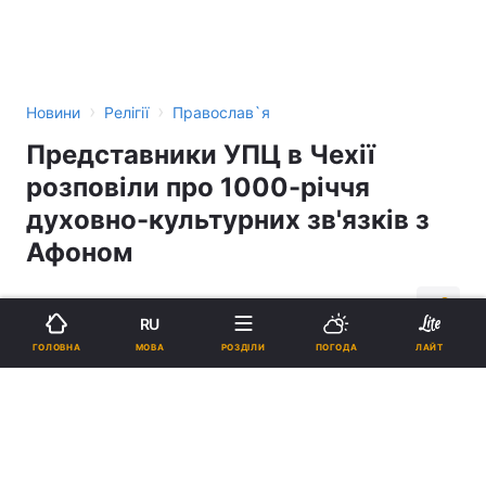
›
›
Новини
Релігії
Православ`я
Представники УПЦ в Чехії
розповіли про 1000-річчя
духовно-культурних зв'язків з
Афоном
19:13, 28.11.16
4 хв.
81
RU
МОВА
ГОЛОВНА
РОЗДІЛИ
ПОГОДА
ЛАЙТ
Підпишіться на нас в Google