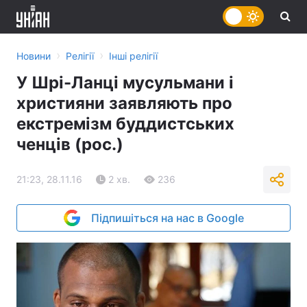
›
›
Новини
Релігії
Інші релігії
У Шрі-Ланці мусульмани і
християни заявляють про
екстремізм буддистських
ченців (рос.)
21:23, 28.11.16
2 хв.
236
Підпишіться на нас в Google