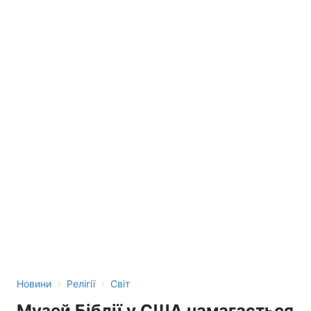
›
›
Новини
Релігії
Світ
Музей Біблії у США намагається