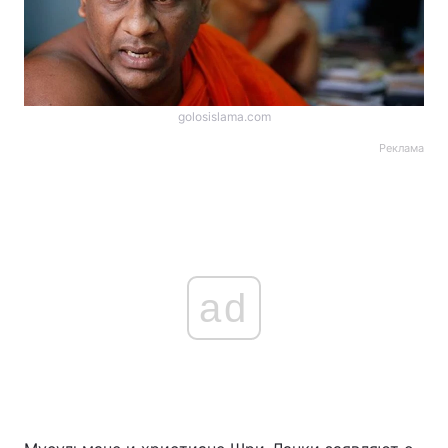
golosislama.com
Реклама
ad