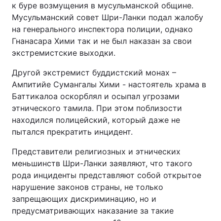
к буре возмущения в мусульманской общине.
Тема оформлення
Мусульманский совет Шри-Ланки подал жалобу
на генерального инспектора полиции, однако
Гнанасара Хими так и не был наказан за свои
экстремистские выходки.
Другой экстремист буддистский монах –
Ампитийе Сумангалы Хими - настоятель храма в
Баттикалоа оскорблял и осыпал угрозами
этнического тамила. При этом поблизости
находился полицейский, который даже не
пытался прекратить инцидент.
Представители религиозных и этнических
меньшинств Шри-Ланки заявляют, что такого
рода инциденты представляют собой открытое
нарушение законов страны, не только
запрещающих дискриминацию, но и
предусматривающих наказание за такие