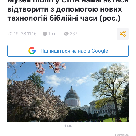
відтворити з допомогою нових
технологій біблійні часи (рос.)
20:19, 28.11.16
1 хв.
267
Підпишіться на нас в Google
ria.ru
Реклама