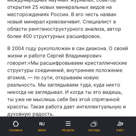
открытия 25 новых минеральных видов на
месторождениях России. В его честь назван
новый минерал кривовичевит. Специалист в
области рентгеноструктурного анализа, автор
более 400 структурных расшифровок.
В 2004 году рукоположен в сан диакона. О своей
жизни и работе Сергей Владимирович
говорит:«Мы расшифровываем кристаллические
структуры соединений, внутреннее положение
атомов, — по сути, открываем новую
реальность. Мы заглядываем туда, куда никто
никогда не заглядывал. И когда ты это видишь,
ты уже не мыслишь себя без этой спрятанной
красоты. Такая работа дает интеллектуальную и
духовную радость.
RU
Как говорил академик Н. Н. Боголюбов, не
МОВА
ГОЛОВНА
РОЗДІЛИ
ПОГОДА
ЛАЙТ
бывает неверующих физиков. Научная работа