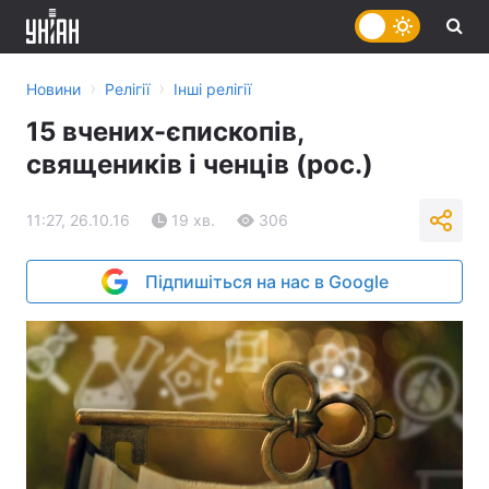
›
›
Новини
Релігії
Інші релігії
15 вчених-єпископів,
священиків і ченців (рос.)
11:27, 26.10.16
19 хв.
306
Підпишіться на нас в Google