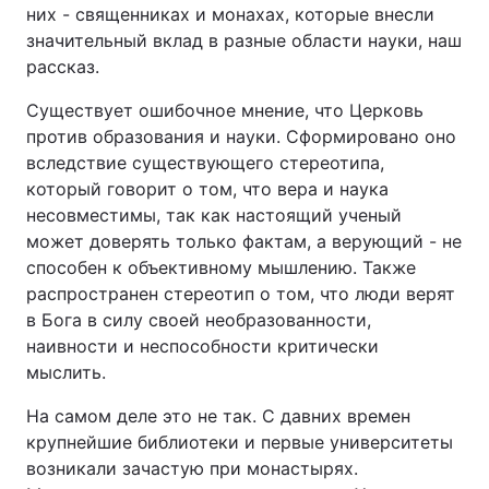
них - священниках и монахах, которые внесли
значительный вклад в разные области науки, наш
рассказ.
Головна
Війна
Существует ошибочное мнение, что Церковь
против образования и науки. Сформировано оно
Україна
Політика
вследствие существующего стереотипа,
который говорит о том, что вера и наука
Економіка
Світ
несовместимы, так как настоящий ученый
Спорт
Наука
может доверять только фактам, а верующий - не
способен к объективному мышлению. Также
Техно і зв'язок
Лайт
распространен стереотип о том, что люди верят
в Бога в силу своей необразованности,
Зброя
Інциденти
наивности и неспособности критически
мыслить.
Здоров'я
Туризм
На самом деле это не так. С давних времен
Цікавинки
Погода
крупнейшие библиотеки и первые университеты
возникали зачастую при монастырях.
Екологія
Регіони