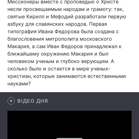
Миссионеры вместе с проповедью о Христе
несли просвещаемым народам и грамоту: так,
Лонгріди
святые Кирилл и Мефодий разработали первую
азбуку для славянских народов. Первая
Відео з Youtube
Статті
типография Ивана Федорова была создана с
благословения митрополита московского
Інтерв'ю
Думки
Макария, а сам Иван Федоров принадлежал к
ближайшему окружению Макария и был
Архів
Вакансії
человеком ученым и глубоко верующим. А
сколько было и остается в мире ученых-
Контакти
христиан, которые занимаются естественными
науками?
Послуги
ВІДЕО ДНЯ