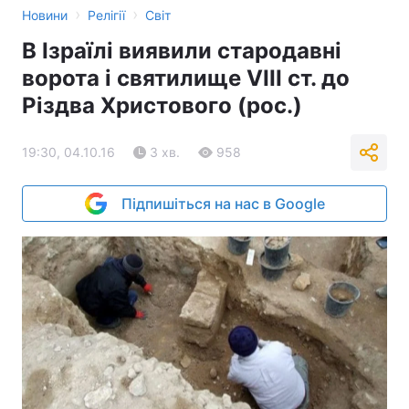
›
›
Новини
Релігії
Світ
В Ізраїлі виявили стародавні
ворота і святилище VIII ст. до
Різдва Христового (рос.)
19:30, 04.10.16
3 хв.
958
Підпишіться на нас в Google