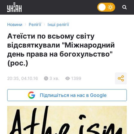
›
›
Новини
Релігії
Інші релігії
Атеїсти по всьому світу
відсвяткували "Міжнародний
день права на богохульство"
(рос.)
20:35, 04.10.16
3 хв.
1399
Підпишіться на нас в Google