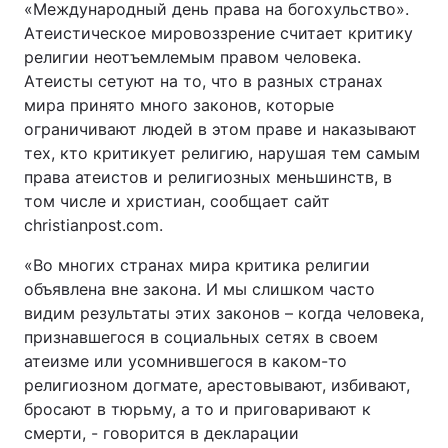
«Международный день права на богохульство».
Атеистическое мировоззрение считает критику
религии неотъемлемым правом человека.
Атеисты сетуют на то, что в разных странах
Головна
Війна
мира принято много законов, которые
ограничивают людей в этом праве и наказывают
Україна
Політика
тех, кто критикует религию, нарушая тем самым
Економіка
Світ
права атеистов и религиозных меньшинств, в
том числе и христиан, сообщает сайт
Спорт
Наука
christianpost.com.
Техно і зв'язок
Лайт
«Во многих странах мира критика религии
объявлена вне закона. И мы слишком часто
Зброя
Інциденти
видим результаты этих законов – когда человека,
признавшегося в социальных сетях в своем
Здоров'я
Туризм
атеизме или усомнившегося в каком-то
религиозном догмате, арестовывают, избивают,
Цікавинки
Погода
бросают в тюрьму, а то и приговаривают к
смерти, - говорится в декларации
Екологія
Регіони