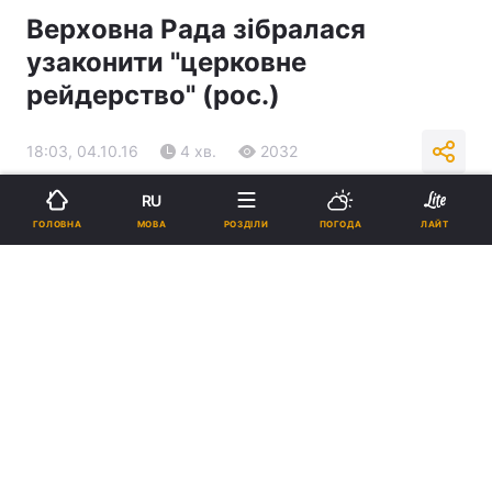
Верховна Рада зібралася
узаконити "церковне
рейдерство" (рос.)
18:03, 04.10.16
4 хв.
2032
RU
Підпишіться на нас в Google
МОВА
ГОЛОВНА
РОЗДІЛИ
ПОГОДА
ЛАЙТ