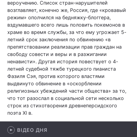
вероучению. Список стран-нарушителей
возглавляет, конечно же, Россия, где «кровавый
Тема оформлення
режим» ополчился на бедняжку-блоггера,
вздумавшего всего лишь половить покемонов в
храме во время службы, за что ему угрожает 5-
летний срок заключения по обвинению «в
препятствовании реализации прав граждан на
свободу совести и веры и в разжигании
ненависти». Другая история повествует о 4-
летней судебной тяжбе турецкого пианиста
Фазиля Сэя, против которого властями
выдвинуто обвинение в «оскорблении
религиозных убеждений части общества» за то,
что тот разослал в социальной сети несколько
строк из стихотворения древнеперсидского
поэта XI в.
ВІДЕО ДНЯ