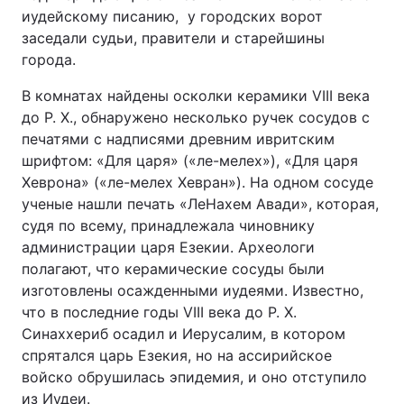
иудейскому писанию, у городских ворот
заседали судьи, правители и старейшины
города.
В комнатах найдены осколки керамики VIII века
до Р. Х., обнаружено несколько ручек сосудов с
печатями с надписями древним ивритским
шрифтом: «Для царя» («ле-мелех»), «Для царя
Хеврона» («ле-мелех Хевран»). На одном сосуде
ученые нашли печать «ЛеНахем Авади», которая,
судя по всему, принадлежала чиновнику
администрации царя Езекии. Археологи
полагают, что керамические сосуды были
изготовлены осажденными иудеями. Известно,
что в последние годы VIII века до Р. Х.
Синаххериб осадил и Иерусалим, в котором
спрятался царь Езекия, но на ассирийское
войско обрушилась эпидемия, и оно отступило
из Иудеи.