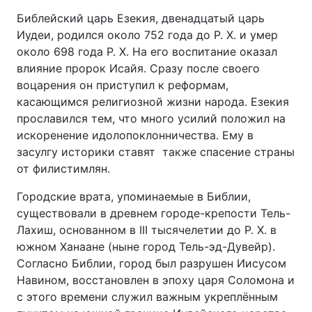
Библейский царь Езекия, двенадцатый царь
Иудеи, родился около 752 года до Р. Х. и умер
около 698 года Р. Х. На его воспитание оказал
влияние пророк Исайя. Сразу после своего
воцарения он приступил к реформам,
касающимся религиозной жизни народа. Езекия
прославился тем, что много усилий положил на
искоренение идолопоклонничества. Ему в
засулгу историки ставят также спасение страны
от филистимлян.
Городские врата, упоминаемые в Библии,
существовали в древнем городе-крепости Тель-
Лахиш, основанном в III тысячелетии до Р. Х. в
южном Ханаане (ныне город Тель-эд-Дувейр).
Согласно Библии, город был разрушен Иисусом
Навином, восстановлен в эпоху царя Соломона и
с этого времени служил важным укреплённым