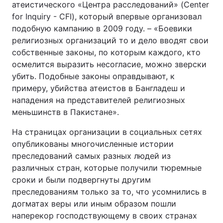
атеистического «Центра расследований» (Center
for Inquiry - CFI), который впервые организовал
Лонгріди
подобную кампанию в 2009 году. – «Боевики
религиозных организаций то и дело вводят свои
Відео з Youtube
Статті
собственные законы, по которым каждого, кто
осмелится выразить несогласие, можно зверски
Інтерв'ю
Думки
убить. Подобные законы оправдывают, к
примеру, убийства атеистов в Бангладеш и
Архів
Вакансії
нападения на представителей религиозных
меньшинств в Пакистане».
Контакти
На страницах организации в социальных сетях
Послуги
опубликованы многочисленные истории
преследований самых разных людей из
различных стран, которые получили тюремные
сроки и были подвергнуты другим
преследованиям только за то, что усомнились в
догматах веры или иным образом пошли
наперекор господствующему в своих странах