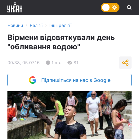
›
›
Новини
Релігії
Інші релігії
Вірмени відсвяткували день
"обливання водою"
00:38, 05.07.16
1 хв.
81
Підпишіться на нас в Google