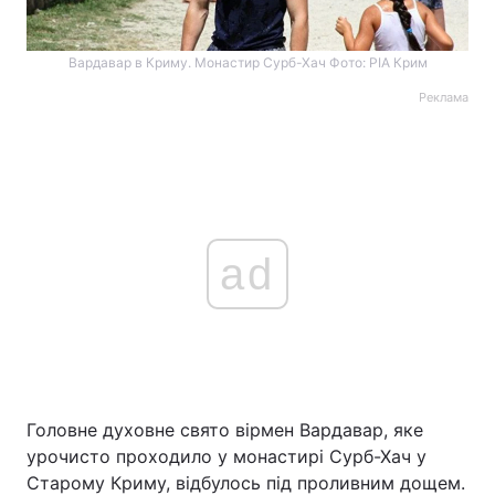
Вардавар в Криму. Монастир Сурб-Хач Фото: РІА Крим
Реклама
ad
Головне духовне свято вірмен Вардавар, яке
урочисто проходило у монастирі Сурб-Хач у
Старому Криму, відбулось під проливним дощем.