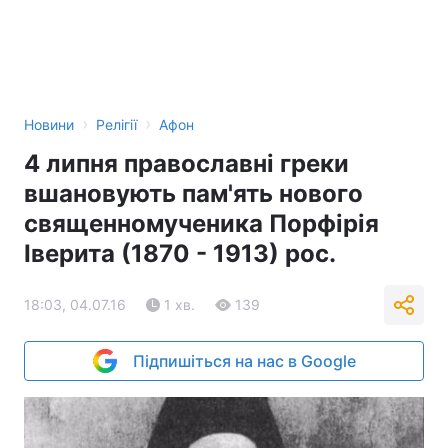
›
›
Новини
Релігії
Афон
4 липня православні греки
вшановують пам'ять нового
священномученика Порфірія
Іверита (1870 - 1913) рос.
18:03, 04.07.16
1 хв.
139
Підпишіться на нас в Google