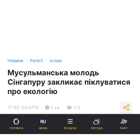
›
›
Новини
Релігії
Іслам
Мусульманська молодь
Сінгапуру закликає піклуватися
про екологію
17:42, 04.07.16
2 хв.
113
RU
Підпишіться на нас в Google
МОВА
ГОЛОВНА
РОЗДІЛИ
ПОГОДА
ЛАЙТ