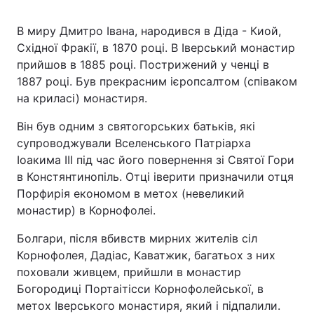
В миру Дмитро Івана, народився в Діда - Киой,
Східної Фракії, в 1870 році. В Іверський монастир
прийшов в 1885 році. Пострижений у ченці в
1887 році. Був прекрасним ієропсалтом (співаком
на криласі) монастиря.
Він був одним з святогорських батьків, які
супроводжували Вселенського Патріарха
Іоакима ІІІ під час його повернення зі Святої Гори
в Констянтинопіль. Отці іверити призначили отця
Порфирія економом в метох (невеликий
монастир) в Корнофолеі.
Болгари, після вбивств мирних жителів сіл
Корнофолея, Дадіас, Каватжик, багатьох з них
поховали живцем, прийшли в монастир
Богородиці Портаітісси Корнофолейської, в
метох Іверського монастиря, який і підпалили.