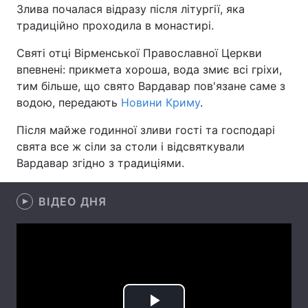
Злива почалася відразу після літургії, яка
традиційно проходила в монастирі.
Святі отці Вірменської Православної Церкви
Головна
Війна
впевнені: прикмета хороша, вода змиє всі гріхи,
тим більше, що свято Вардавар пов'язане саме з
Україна
Політика
водою, передають
Новини Криму
.
Економіка
Світ
Після майже годинної зливи гості та господарі
свята все ж сіли за столи і відсвяткували
Спорт
Наука
Вардавар згідно з традиціями.
Техно і зв'язок
Лайт
ВІДЕО ДНЯ
Зброя
Інциденти
Здоров'я
Туризм
Цікавинки
Погода
Екологія
Регіони