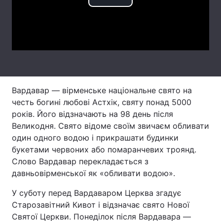
Play
Лонгріди
Video
Відео з Youtube
Статті
Інтерв'ю
Думки
Вардавар — вірменське національне свято на
Архів
Вакансії
честь богині любові Астхік, святу понад 5000
Контакти
років. Його відзначають на 98 день після
Великодня. Свято відоме своїм звичаєм обливати
Послуги
один одного водою і прикрашати будинки
букетами червоних або помаранчевих троянд.
Слово Вардавар перекладається з
давньовірменської як «обливати водою».
У суботу перед Вардаваром Церква згадує
Старозавітний Кивот і відзначає свято Нової
Святої Церкви. Понеділок після Вардавара —