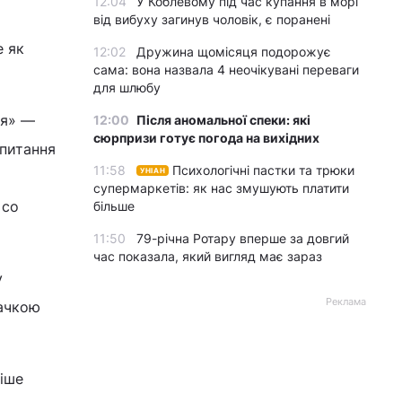
12:04
У Коблевому під час купання в морі
від вибуху загинув чоловік, є поранені
е як
12:02
Дружина щомісяця подорожує
сама: вона назвала 4 неочікувані переваги
для шлюбу
ья» —
12:00
Після аномальної спеки: які
сюрпризи готує погода на вихідних
 питання
11:58
Психологічні пастки та трюки
УНІАН
супермаркетів: як нас змушують платити
со
більше
11:50
79-річна Ротару вперше за довгий
час показала, який вигляд має зараз
у
Реклама
начкою
ніше