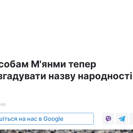
собам М'янми тепер
згадувати назву народності
166
іться на нас в Google