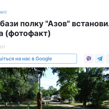
ігії
 бази полку "Азов" встанов
а (фотофакт)
227
іться на нас в Google