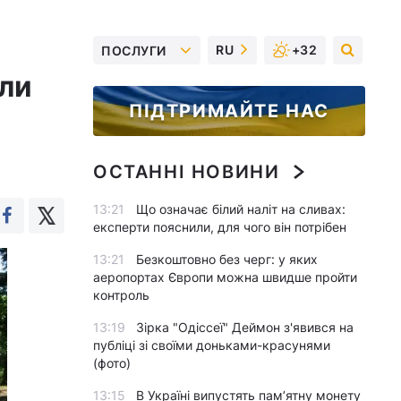
RU
+32
ПОСЛУГИ
или
ПІДТРИМАЙТЕ НАС
ОСТАННІ НОВИНИ
13:21
Що означає білий наліт на сливах:
експерти пояснили, для чого він потрібен
13:21
Безкоштовно без черг: у яких
аеропортах Європи можна швидше пройти
контроль
13:19
Зірка "Одіссеї" Деймон з'явився на
публіці зі своїми доньками-красунями
(фото)
13:15
В Україні випустять пам’ятну монету