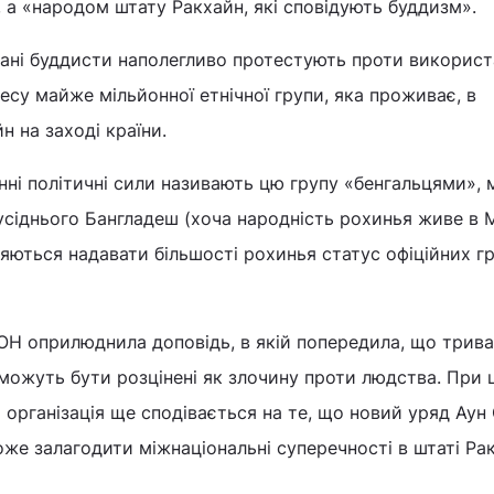
 а «народом штату Ракхайн, які сповідують буддизм».
ані буддисти наполегливо протестують проти використ
есу майже мільйонної етнічної групи, яка проживає, в
н на заході країни.
ні політичні сили називають цю групу «бенгальцями», 
сусіднього Бангладеш (хоча народність рохинья живе в М
вляються надавати більшості рохинья статус офіційних 
ООН оприлюднила доповідь, в якій попередила, що трив
можуть бути розцінені як злочину проти людства. При
організація ще сподівається на те, що новий уряд Аун
може залагодити міжнаціональні суперечності в штаті Ра