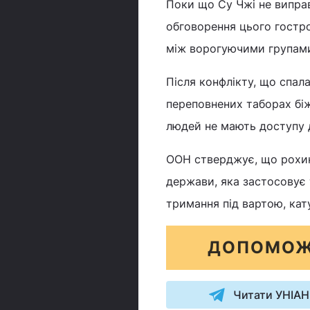
Поки що Су Чжі не випра
обговорення цього гостро
між ворогуючими групам
Після конфлікту, що спал
переповнених таборах біже
людей не мають доступу д
ООН стверджує, що рохин
держави, яка застосовує т
тримання під вартою, ка
ДОПОМОЖ
Читати УНІАН