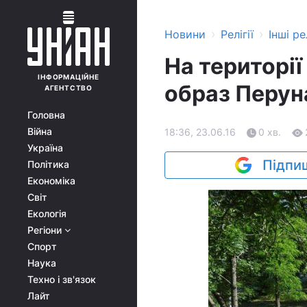
›
›
Новини
Релігії
Інші рел
На території
ІНФОРМАЦІЙНЕ
образ Перун
АГЕНТСТВО
Головна
Війна
18:36, 23.06.16
0 хв.
Україна
Підпиш
Політика
Економіка
Світ
Екологія
Регіони
Спорт
Наука
Техно і зв'язок
Лайт