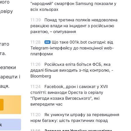
мого
"народний" смартфон Samsung показали у
всіх кольорах
довіру
11:39
Понад третина поляків невдоволена
реакцією влади на інцидент з російською
ракетою, – опитування
11:28
Що таке 001k.bot сьогодні: від
НК
гато
Telegram-інтерфейсу до повноцінної web-
та.
платформи
11:26
Російська еліта боїться ФСБ, яка
безпеки
дедалі більше виходить з-під контролю, -
Bloomberg
 арешти і
аця.
11:24
Facebook, дрон і самокат у XVII
столітті: винаходи Ореста із серіалу
"Пригоди козака Виговського", які
випередили час
11:20
Як уникнути штрафу за перевищення
норм багажу: шість практичних порад
k
11:16
Загроза для України: журналісти