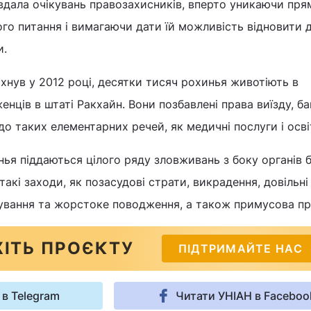
вдала очікувань правозахисників, вперто уникаючи пря
го питання і вимагаючи дати їй можливість відновити 
и.
ахнув у 2012 році, десятки тисяч рохинья животіють в
нців в штаті Ракхайн. Вони позбавлені права виїзду, ба
о таких елементарних речей, як медичні послуги і осві
ья піддаються цілого ряду зловживань з боку органів 
акі заходи, як позасудові страти, викрадення, довільні
тування та жорстоке поводження, а також примусова пр
ІТЬ ПРОЄКТУ
ПІДТРИМАЙТЕ НАС
 в Telegram
Читати УНІАН в Faceboo