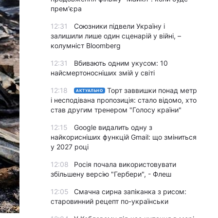
прем'єра
12:31
Союзники підвели Україну і
залишили лише один сценарій у війні, –
колумніст Bloomberg
12:31
Вбивають одним укусом: 10
найсмертоносніших змій у світі
12:18
Торт заввишки понад метр
АКТУАЛЬНО
і несподівана пропозиція: стало відомо, хто
став другим тренером "Голосу країни"
12:15
Google видалить одну з
найкорисніших функцій Gmail: що зміниться
у 2027 році
12:08
Росія почала використовувати
збільшену версію "Гербери", - Флеш
12:05
Смачна сирна запіканка з рисом:
старовинний рецепт по-українськи