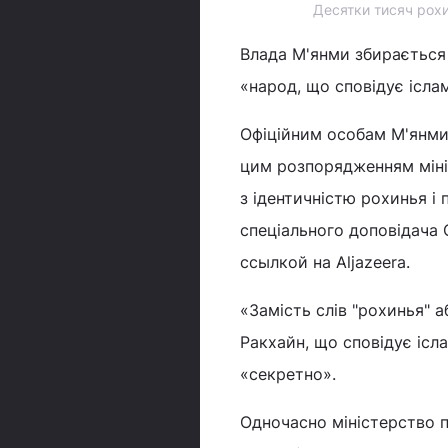
Десятки тисяч рохи
Влада М'янми збирається 
«народ, що сповідує ісла
Офіційним особам М'янми
цим розпорядженням міні
з ідентичністю рохинья і
спеціального доповідача 
ссылкой на Aljazeera.
«Замість слів "рохинья" 
Ракхайн, що сповідує ісл
«секретно».
Одночасно міністерство п