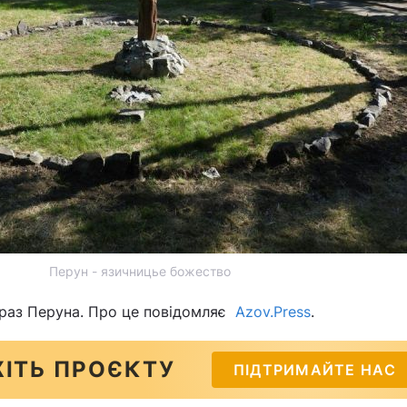
Перун - язичницье божество
браз Перуна. Про це повідомляє
Azov.Press
.
ІТЬ ПРОЄКТУ
ПІДТРИМАЙТЕ НАС