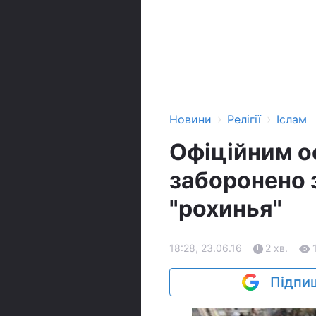
›
›
Новини
Релігії
Іслам
Офіційним о
заборонено 
"рохинья"
18:28, 23.06.16
2 хв.
Підпиш