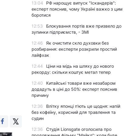
13:04
РФ нарощує випуск "Іскандерів":
експерт пояснив, чому Україні важко з цим
боротися
12:53
Блокування портів вже призвело до
зупинки підприємств, - ЗМІ
12:46
Як очистити скло духовки без
розбирання: експерти розкрили простий
лайфхак
12:44
Ціни на мідь на шляху до нового
рекорду: скільки коштує метал тепер
12:40
Китайські товари вже незабаром
додадуть в ціні до 50%: експерт пояснив
причину
12:36
Влітку японці п'ють це щодня: напій
без кофеїну, корисний для травлення та
судин
12:36
Студія Lionsgate оголосила про
продовження фільму "Майкл": коли буде