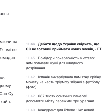
ання
маючи на
11:46
Дебати щодо України свідчать, що
ЄС не готовий приймати нових членів, - FT
'янмі не
громадян
11:45
Помідори почервоніють миттєво:
чим поливати кущі для швидкого
дозрівання
11:42
Іспанія викарбувала пам'ятну срібну
аючі
монету на честь тріумфу збірної з футболу
 цьому
(фото)
 Сан Су
11:42
687 тисяч сонячних панелей
допомогли місту пережити три урагани
кхайн.
11:40
Конкурент для iPhone 16e: новий