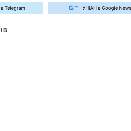
 в Telegram
УНІАН в Google New
ІВ