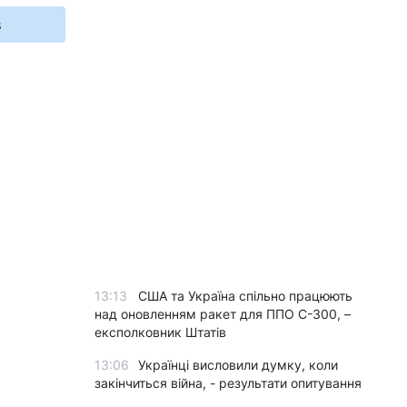
s
13:13
США та Україна спільно працюють
над оновленням ракет для ППО С-300, –
експолковник Штатів
13:06
Українці висловили думку, коли
закінчиться війна, - результати опитування