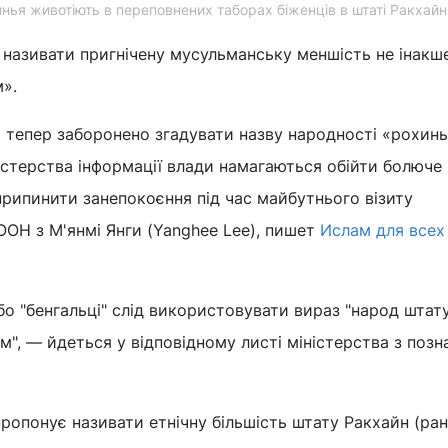
нья животіють в переповнених таборах біженців в штаті Ракхайн
називати пригнічену мусульманську меншість не інакш
м».
 тепер заборонено згадувати назву народності «рохин
стерства інформації влади намагаються обійти болюче
 припинити занепокоєння під час майбутнього візиту
ООН з М'янмі Янги (Yanghee Lee), пишет
Ислам для всех
або "бенгальці" слід використовувати вираз "народ штат
ам", — йдеться у відповідному листі міністерства з поз
ропонує називати етнічну більшість штату Ракхайн (ра