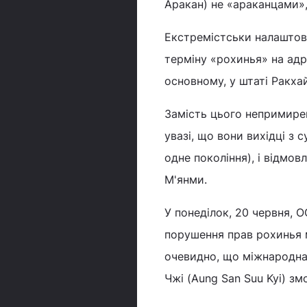
Аракан) не «араканцами»,
Екстремістськи налаштов
терміну «рохинья» на адр
основному, у штаті Ракхай
Замість цього непримирен
увазі, що вони вихідці з 
одне покоління), і відмо
М'янми.
У понеділок, 20 червня, 
порушення прав рохинья 
очевидно, що міжнародна 
Чжі (Aung San Suu Kyi) з