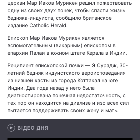
церкви Мар Иаков Мурикен решил пожертвовать
одну из своих двух почек, чтобы спасти жизнь
бедняка-индуиста, сообщило британское
издание Catholic Herald.
Головна
Війна
Епископ Мар Иаков Мурикен является
Україна
Політика
вспомогательным (викарным) епископом в
епархии Палаи в южном штате Керала в Индии.
Економіка
Світ
Реципиент епископской почки — Э Сурадж, 30-
Спорт
Наука
летний бедняк индуистского вероисповедания
из низшей касты из города Коттакал на юге
Техно і зв'язок
Лайт
Индии. Два года назад у него была
диагностирована почечная недостаточность, с
Зброя
Інциденти
тех пор он находится на диализе и изо всех сил
Здоров'я
Туризм
пытается поддерживать своих жену и мать.
Цікавинки
Погода
ВІДЕО ДНЯ
Екологія
Регіони