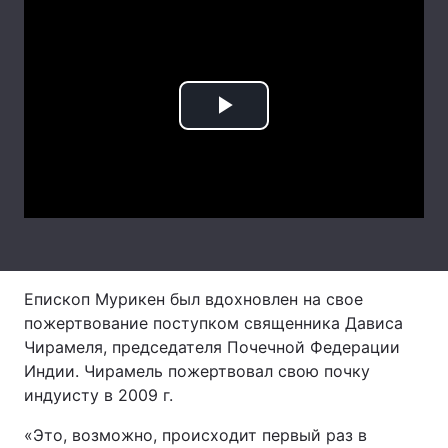
Лонгріди
Відео з Youtube
Статті
Play
Інтерв'ю
Думки
Video
Архів
Вакансії
Контакти
Послуги
Епископ Мурикен был вдохновлен на свое
пожертвование поступком священника Дависа
Чирамеля, председателя Почечной Федерации
Индии. Чирамель пожертвовал свою почку
индуисту в 2009 г.
«Это, возможно, происходит первый раз в