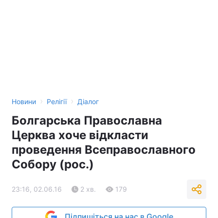
›
›
Новини
Релігії
Діалог
Болгарська Православна
Церква хоче відкласти
проведення Всеправославного
Собору (рос.)
23:16, 02.06.16
2 хв.
179
Підпишіться на нас в Google