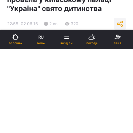
"Україна" свято дитинства
22:58, 02.06.16
2 хв.
320
RU
Підпишіться на нас в Google
МОВА
ГОЛОВНА
РОЗДІЛИ
ПОГОДА
ЛАЙТ
Фото news.church.ua
Реклама