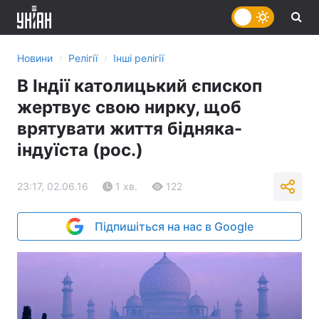
›
›
Новини
Релігії
Інші релігії
В Індії католицький єпископ
жертвує свою нирку, щоб
врятувати життя бідняка-
індуїста (рос.)
23:17, 02.06.16
1 хв.
122
Підпишіться на нас в Google