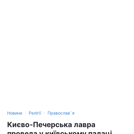
›
›
Новини
Релігії
Православ`я
Києво-Печерська лавра
провела у київському палаці