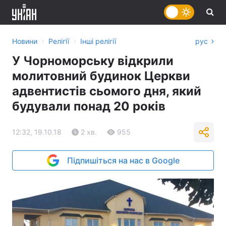
›
›
Новини
Релігії
Інші релігії
рус
У Чорноморську відкрили
молитовний будинок Церкви
адвентистів сьомого дня, який
будували понад 20 років
12:32, 19.10.18
2 хв.
955
Підпишіться на нас в Google