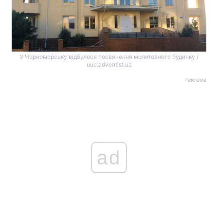
У Чорноморську відбулося посвячення молитовного будинку /
uuc.adventist.ua
Реклама
ad