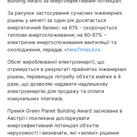
Building Award за енергоефективний потенціал.
За рахунок застосування сучасних інженерних
рішень у мечеті за один рік досягається
енергетичний баланс: на 61% - скорочується
теплове енергоспоживання; на 80-87% −
електричне енергоспоживання вентиляції та
охолодження, передає «
NewTimes.kz
».
Обсяг вироблюваної електроенергії, що
отримується в результаті прийнятих інженерних
рішень, перевищує потребу об'єкта майже в 4
рази, що дозволяє надавати надлишкову
електроенергію для продажу та оплати
комунальних платежів.
Премія Green Planet Building Award заснована в
Австрії і покликана досліджувати
енергоефективний потенціал об'єктів
нерухомості і визначати, які «зелені» рішення