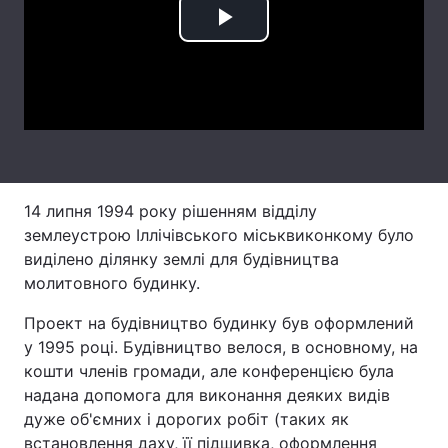
Play
Лонгріди
Video
Відео з Youtube
Статті
Інтерв'ю
Думки
Архів
Вакансії
14 липня 1994 року рішенням відділу
Контакти
землеустрою Іллічівського міськвиконкому було
виділено ділянку землі для будівництва
Послуги
молитовного будинку.
Проект на будівництво будинку був оформлений
у 1995 році. Будівництво велося, в основному, на
кошти членів громади, але конференцією була
надана допомога для виконання деяких видів
дуже об'ємних і дорогих робіт (таких як
встановлення даху, її підшивка, оформлення