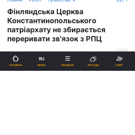
Фінляндська Церква
Константинопольського
патріархату не збирається
переривати зв'язок з РПЦ
09:49, 19.10.18
2 хв.
1145
RU
МОВА
ГОЛОВНА
РОЗДІЛИ
ПОГОДА
ЛАЙТ
Підпишіться на нас в Google