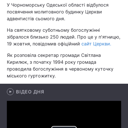
У Чорноморську Одеської області відбулося
посвячення молитовного будинку Церкви
адвентистів сьомого дня.
Головна
Війна
На святковому суботньому богослужінні
зібралося близько 250 людей. Про це у п'ятницю,
Україна
Політика
19 жовтня, повідомив офіційний
сайт Церкви.
Економіка
Світ
Як розповіла секретар громади Світлана
Кирилюк, з початку 1994 року громада
Спорт
Наука
проводила богослужіння в червоному куточку
Техно і зв'язок
Лайт
міського гуртожитку.
Зброя
Інциденти
ВІДЕО ДНЯ
Здоров'я
Туризм
Цікавинки
Погода
Екологія
Регіони