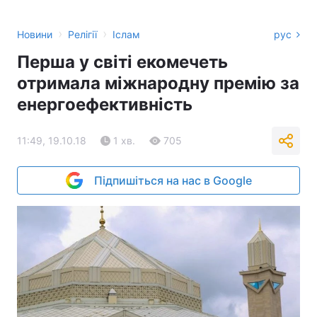
›
›
Новини
Релігії
Іслам
рус
Перша у світі екомечеть
отримала міжнародну премію за
енергоефективність
11:49, 19.10.18
1 хв.
705
Підпишіться на нас в Google