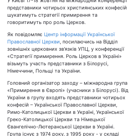
У Києві 17-18 жовтня на міжнародній конференції
представники чотирьох християнських конфесій
шукатимуть стратегії примирення та
говоритимуть про роль Церков.
Як повідомляє
Центр інформації Української
Православної Церкви
, посилаючись на Відділ
зовнішніх церковних зв’язків УПЦ, у конференції
«Стратегії примирення. Роль Церков в Україні»
візьмуть участь представники з Білорусі,
Німеччини, Польщі та України.
Головний організатор заходу – міжнародна група
«Примирення в Європі» (учасники з Білорусі). Від
України в групу входять представники чотирьох
конфесій – Української Православної Церкви,
Римо-Католицької Церкви в Україні, Української
Греко-Католицької Церкви та Німецької
Євангелічно-Лютеранської Церкви в Україні.
Група існує з 1974 року, з 1995 року - у складі