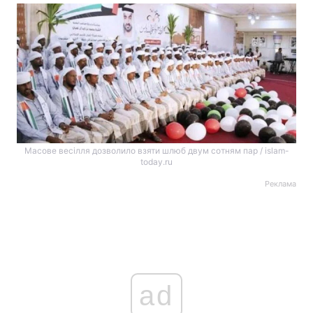
Масове весілля дозволило взяти шлюб двум сотням пар / islam-
today.ru
Реклама
ad