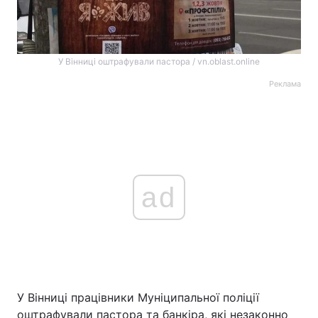
У Вінниці оштрафували пастора / vn.oblast.online
Реклама
ad
У Вінниці працівники Муніципальної поліції
оштрафували пастора та банкіра, які незаконно