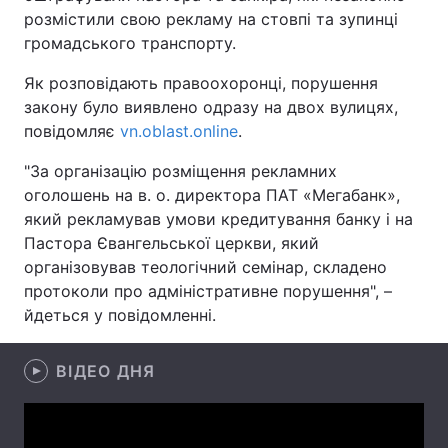
розмістили свою рекламу на стовпі та зупинці
громадського транспорту.
Як розповідають правоохоронці, порушення
Головна
Війна
закону було виявлено одразу на двох вулицях,
повідомляє
Україна
vn.oblast.online
Політика
.
"За організацію розміщення рекламних
Економіка
Світ
оголошень на в. о. директора ПАТ «Мегабанк»,
який рекламував умови кредитування банку і на
Спорт
Наука
Пастора Євангельської церкви, який
Техно і зв'язок
Лайт
організовував теологічний семінар, складено
протоколи про адміністративне порушення", –
Зброя
Інциденти
йдеться у повідомленні.
Здоров'я
Туризм
ВІДЕО ДНЯ
Цікавинки
Погода
Екологія
Регіони