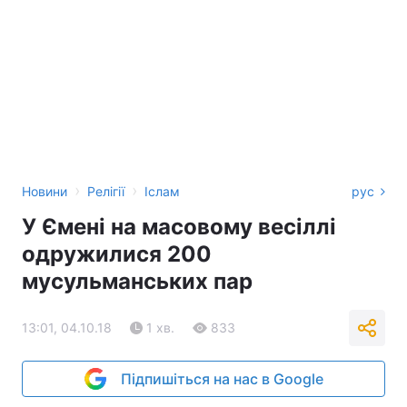
›
›
Новини
Релігії
Іслам
рус
У Ємені на масовому весіллі
одружилися 200
мусульманських пар
13:01, 04.10.18
1 хв.
833
Підпишіться на нас в Google