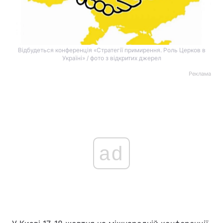
Відбудеться конференція «Стратегії примирення. Роль Церков в
Україні» / фото з відкритих джерел
Реклама
ad