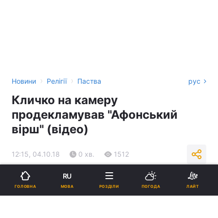
›
›
Новини
Релігії
Паства
рус
Кличко на камеру
продекламував "Афонський
вірш" (відео)
12:15, 04.10.18
0 хв.
1512
RU
Підпишіться на нас в Google
МОВА
ГОЛОВНА
РОЗДІЛИ
ПОГОДА
ЛАЙТ