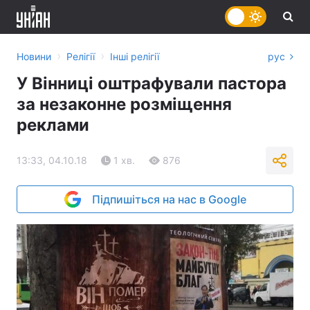
›
›
Новини
Релігії
Інші релігії
рус
У Вінниці оштрафували пастора
за незаконне розміщення
реклами
13:33, 04.10.18
1 хв.
876
Підпишіться на нас в Google