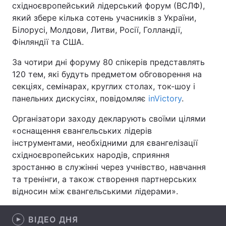
східноєвропейський лідерський форум (ВСЛФ),
який збере кілька сотень учасників з України,
Білорусі, Молдови, Литви, Росії, Голландії,
Фінляндії та США.
Головна
Війна
За чотири дні форуму 80 спікерів представлять
Україна
Політика
120 тем, які будуть предметом обговорення на
секціях, семінарах, круглих столах, ток-шоу і
Економіка
Світ
панельних дискусіях, повідомляє
inVictory
.
Спорт
Наука
Організатори заходу декларують своїми цілями
«оснащення євангельських лідерів
Техно і зв'язок
Лайт
інструментами, необхідними для євангелізації
східноєвропейських народів, сприяння
Зброя
Інциденти
зростанню в служінні через учнівство, навчання
Здоров'я
Туризм
та тренінги, а також створення партнерських
відносин між євангельськими лідерами».
Цікавинки
Погода
ВІДЕО ДНЯ
Екологія
Регіони