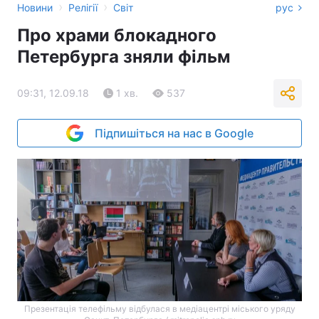
›
›
Новини
Релігії
Світ
рус
Про храми блокадного
Петербурга зняли фільм
09:31, 12.09.18
1 хв.
537
Підпишіться на нас в Google
Презентація телефільму відбулася в медіацентрі міського уряду