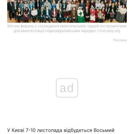
Метою форуму є «оснащення євангельських лідерів інструментами
для євангелізації східноєвропейських народів» / invictory.org
Реклама
ad
У Києві 7-10 листопада відбудеться Восьмий