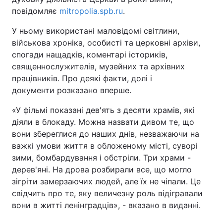
повідомляє
mitropolia.spb.ru
.
У ньому використані маловідомі світлини,
військова хроніка, особисті та церковні архіви,
спогади нащадків, коментарі істориків,
священнослужителів, музейних та архівних
працівників. Про деякі факти, долі і
документи розказано вперше.
«У фільмі показані дев'ять з десяти храмів, які
діяли в блокаду. Можна назвати дивом те, що
вони збереглися до наших днів, незважаючи на
важкі умови життя в обложеному місті, суворі
зими, бомбардування і обстріли. Три храми -
дерев'яні. На дрова розбирали все, що могло
зігріти замерзаючих людей, але їх не чіпали. Це
свідчить про те, яку величезну роль відігравали
вони в житті ленінградців», - вказано в виданні.