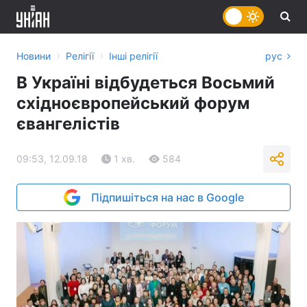
›
›
Новини
Релігії
Інші релігії
рус
В Україні відбудеться Восьмий
східноєвропейський форум
євангелістів
09:53, 12.09.18
1 хв.
584
Підпишіться на нас в Google