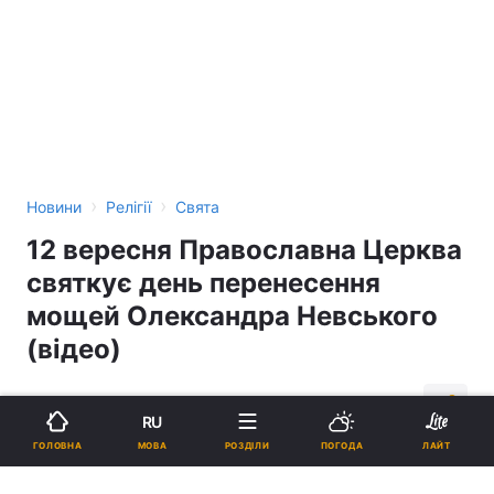
›
›
Новини
Релігії
Свята
12 вересня Православна Церква
святкує день перенесення
мощей Олександра Невського
(відео)
00:13, 12.09.18
2 хв.
632
RU
МОВА
ГОЛОВНА
РОЗДІЛИ
ПОГОДА
ЛАЙТ
Підпишіться на нас в Google