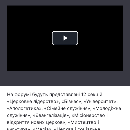
Лонгріди
Відео з Youtube
Статті
Інтерв'ю
Думки
Play
Архів
Вакансії
Video
Контакти
Послуги
На форумі будуть представлені 12 секцій:
«Церковне лідерство», «Бізнес», «Університет»,
«Апологетика», «Сімейне служіння», «Молодіжне
служіння», «Євангелізація», «Місіонерство і
відкриття нових церков», «Мистецтво і
культура», «Медіа», «Церква і соціальне