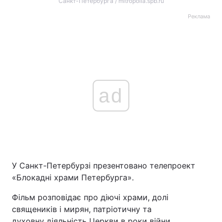
Санкт-Петербурга / mitropolia.spb.ru
Реклама
ad
У Санкт-Петербурзі презентовано телепроект
«Блокадні храми Петербурга».
Фільм розповідає про діючі храми, долі
священиків і мирян, патріотичну та
духовну діяльність Церкви в роки війни,