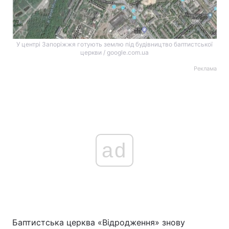
У центрі Запоріжжя готують землю під будівництво баптистської
церкви / google.com.ua
Реклама
ad
Баптистська церква «Відродження» знову