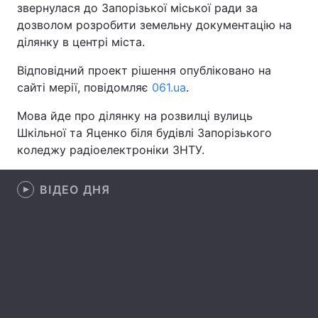
звернулася до Запорізької міської ради за
дозволом розробити земельну документацію на
ділянку в центрі міста.
Головна
Війна
Відповідний проект рішення опубліковано на
сайті мерії, повідомляє
061.ua
.
Україна
Політика
Мова йде про ділянку на розвилці вулиць
Економіка
Світ
Шкільної та Яценко біля будівлі Запорізького
коледжу радіоелектроніки ЗНТУ.
Спорт
Наука
Техно і зв'язок
Лайт
ВІДЕО ДНЯ
Зброя
Інциденти
Здоров'я
Туризм
Цікавинки
Погода
Екологія
Регіони