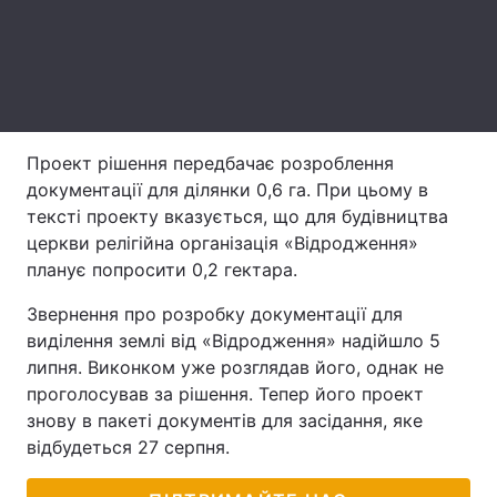
Лонгріди
Відео з Youtube
Статті
Інтерв'ю
Думки
Проект рішення передбачає розроблення
документації для ділянки 0,6 га. При цьому в
Архів
Вакансії
тексті проекту вказується, що для будівництва
церкви релігійна організація «Відродження»
Контакти
планує попросити 0,2 гектара.
Послуги
Звернення про розробку документації для
виділення землі від «Відродження» надійшло 5
липня. Виконком уже розглядав його, однак не
проголосував за рішення. Тепер його проект
знову в пакеті документів для засідання, яке
відбудеться 27 серпня.