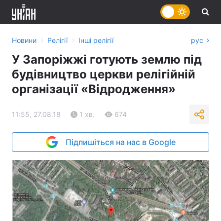
›
›
Новини
Релігії
Інші релігії
рус
У Запоріжжі готують землю під
будівництво церкви релігійній
організації «Відродження»
11:55, 27.08.18
1 хв.
674
Підпишіться на нас в Google