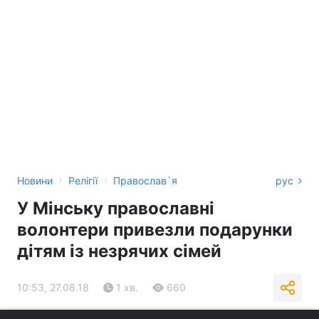
›
›
Новини
Релігії
Православ`я
рус
У Мінську православні
волонтери привезли подарунки
дітям із незрячих сімей
10:53, 27.08.18
1 хв.
660