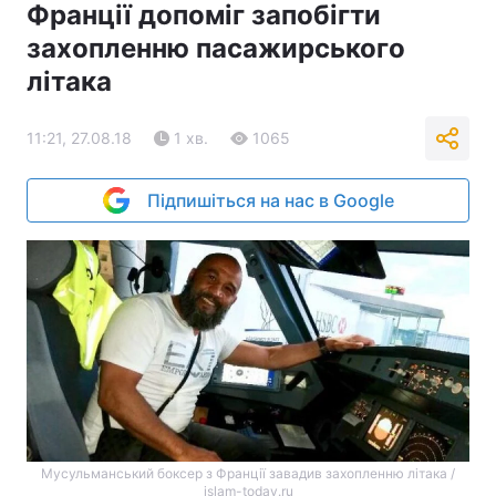
Франції допоміг запобігти
захопленню пасажирського
літака
11:21, 27.08.18
1 хв.
1065
Підпишіться на нас в Google
Мусульманський боксер з Франції завадив захопленню літака /
islam-today.ru